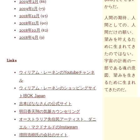
2019年2月
(86)
からだ。
2019年1月
(73)
2018年12月
(93)
人間の期待、人
2018年11月
(90)
間としての、人
2018年10月
(82)
間だけの願い、
2018年9月
(9)
望みを叶えるた
めに生まれてき
たのではない。
Links
宇宙の計画の一
部である魂の意
ウィリアム・レーネンのYoutubeチャンネ
図、望みを生き
ル
るために生まれ
ウィリアム・レーネンのショッピングサイ
てきたのだ。
トIBOK Japan
吉本ばななさんの公式サイト
明日香天翔の気脈カウンセリング
オーストラリア先住民アーティスト、ダニ
エル・マクドナルドのInstagram
増田浩樹氏の会社のサイト