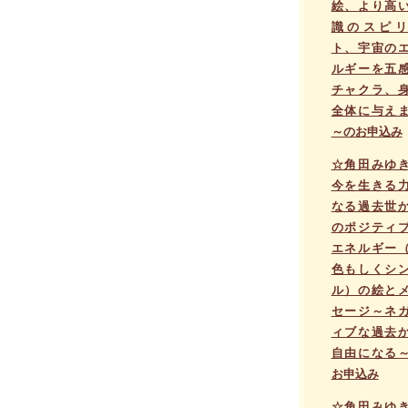
絵、より高
識のスピリ
ト、宇宙の
ルギーを五
チャクラ、
全体に与え
～のお申込み
☆角田みゆ
今を生きる
なる過去世
のポジティ
エネルギー
色もしくシ
ル）の絵と
セージ～ネ
ィブな過去
自由になる
お申込み
☆角田みゆ