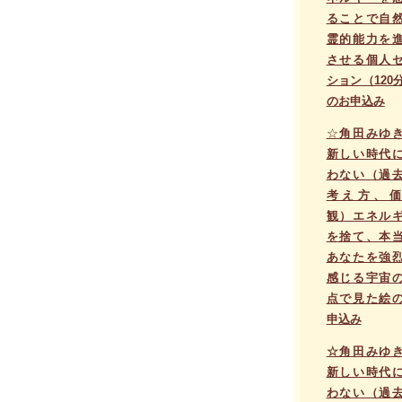
ることで自
霊的能力を
させる個人
ション（120
のお申込み
☆
角田みゆ
新しい時代
わない（過
考え方、価
観）エネル
を捨て、本
あなたを強
感じる宇宙
点で見た絵
申込み
☆角田みゆ
新しい時代
わない（過