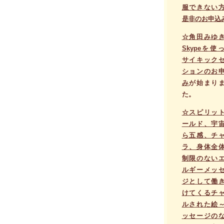
服できない
是非のお申込
☆角田みゆ
Skypeを使
サイキック
ションのお
み
が始まり
た。
☆スピリッ
ールド、宇
ら五感、チ
ラ、身体全
制限のない
ルギーメッ
ジとして働
けてくるチ
ルされた絵
ッセージの