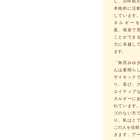
し、10年前
本格的に活
しています
ネルギーを
葉、視覚で
ことができ
力に卓越し
ます。
「角田みゆ
んは素晴ら
サイキック
り、喜び、
エイティブ
ネルギーに
れています
ゴのない方
り、私はと
この人を信頼
きます。ア