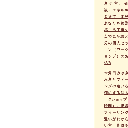
考え方、価
観）エネル
を捨て、本
あなたを強
感じる宇宙
点で見た絵と
分の個人セ
ョン（ワー
ョップ）の
込み
☆角田みゆ
思考とフィ
ングの違い
確にする個
ークショップ
時間）～思
フィーリン
違いがわか
い方、期待