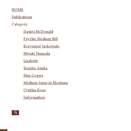
コ
HOME
ン
Publications
テ
Category
ン
Daniel McDonald
ツ
Psychic Medium Bill
へ
ス
Krzysztof Jackowski
キ
Miyuki Tsunoda
ッ
Lizabeth
プ
Tensho Asuka
Max Coppa
Medium Anne in Montana
Cynthia Rose
Information