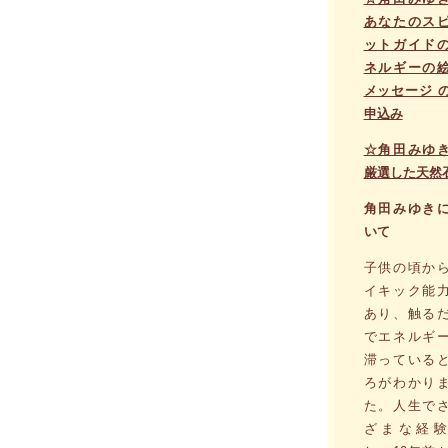
あなたのス
ットガイド
ネルギーの
メッセージ 
申込み
☆角田みゆ
厳選した天然
角田みゆき
いて
子供の頃か
イキック能
あり、触る
でエネルギ
滞っている
ろがわかり
た。人生で
ざまな経験