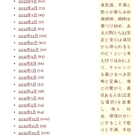
2022年5月
(60)
者意識、不満と
2022年4月
(72)
怒りが膨らみ自
2022年3月
(85)
身(肉体、精神)を
2022年2月
(71)
傷つけ始め、あ
2022年1月
(82)
る人間(たち)は安
2021年12月
(116)
定と安心は成功
2021年11月
(80)
から得られるも
2021年10月
(70)
のだ！という考
2021年9月
(83)
え(すり込み)によ
2021年8月
(66)
り、チャレンジ
2021年7月
(72)
を避けるべき恐
2021年6月
(76)
怖と定義し、魂
2021年5月
(52)
との繋がり、責
2021年4月
(58)
任ある人生(正直
2021年3月
(85)
な選択)を放棄
2021年2月
(74)
し、他人、社
2021年1月
(64)
会、環境のせい
2020年12月
(100)
にすることで怒
2020年11月
(95)
りと不満、不信
2020年10月
(106)