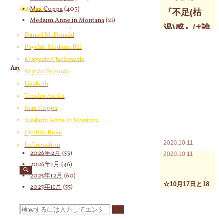
Max Coppa
(403)
Category
『不足(枯
Medium Anne in Montana
(21)
渇)感』は誰
Cynthia Rose
(4)
Daniel McDonald
かや何かが
Psychic Medium Bill
『ない』か
Krzysztof Jackowski
Archives
Miyuki Tsunoda
らではな
Lizabeth
2026年8月
(14)
く、誰かや
Tensho Asuka
2026年7月
(58)
何かのせい
2026年6月
(60)
Max Coppa
2026年5月
(67)
Medium Anne in Montana
でもない
2026年4月
(76)
Cynthia Rose
2026年3月
(66)
2020.10.11
Information
2026年2月
(53)
2020.10.11
2026年1月
(46)
2025年12月
(60)
☆
10月17日と18
2025年11月
(55)
2025年10月
(66)
日に東京で開催
2025年9月
(62)
検