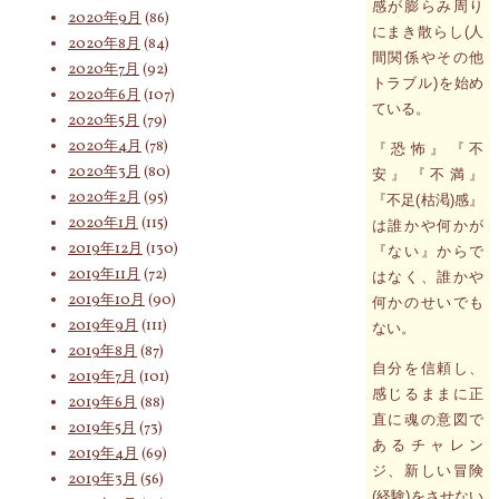
感が膨らみ周り
2020年9月
(86)
にまき散らし(人
2020年8月
(84)
間関係やその他
2020年7月
(92)
トラブル)を始め
2020年6月
(107)
ている。
2020年5月
(79)
2020年4月
(78)
『恐怖』『不
2020年3月
(80)
安』『不満』
2020年2月
(95)
『不足(枯渇)感』
2020年1月
(115)
は誰かや何かが
2019年12月
(130)
『ない』からで
2019年11月
(72)
はなく、誰かや
2019年10月
(90)
何かのせいでも
2019年9月
(111)
ない。
2019年8月
(87)
自分を信頼し、
2019年7月
(101)
感じるままに正
2019年6月
(88)
直に魂の意図で
2019年5月
(73)
あるチャレン
2019年4月
(69)
ジ、新しい冒険
2019年3月
(56)
(経験)をさせない