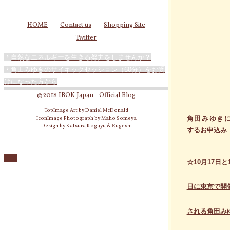
HOME
Contact us
Shopping Site
Twitter
自然なエネルギーを生きる努力をしませんか？
角田みゆきのサイキックセッション（60分）をお受
けになった方から
©2018 IBOK Japan - Official Blog
TopImage Art by Daniel McDonald
角田みゆき
IconImage Photograph by Maho Someya
Design by Katsura Kogayu & Rugeshi
するお申込み
☆
10月17日と
日に東京で開
される角田み