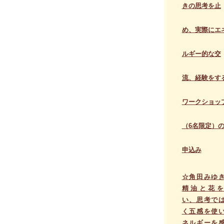
きの思考を止
め、実際にエ
ルギー的な交
流、経験をす
ワークショッ
（6名限定）
申込み
☆角田みゆ
精油と花を
い、思考で
く五感を使
ネルギーを