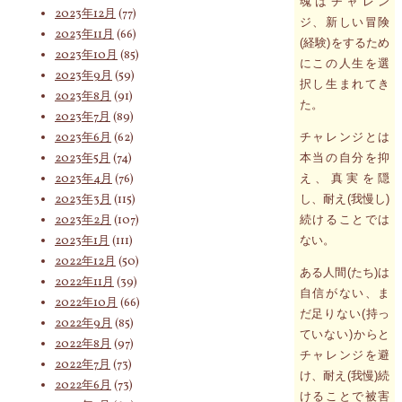
魂はチャレン
2023年12月
(77)
ジ、新しい冒険
2023年11月
(66)
(経験)をするため
2023年10月
(85)
にこの人生を選
2023年9月
(59)
択し生まれてき
2023年8月
(91)
た。
2023年7月
(89)
2023年6月
(62)
チャレンジとは
2023年5月
(74)
本当の自分を抑
2023年4月
(76)
え、真実を隠
2023年3月
(115)
し、耐え(我慢し)
2023年2月
(107)
続けることでは
2023年1月
(111)
ない。
2022年12月
(50)
ある人間(たち)は
2022年11月
(39)
自信がない、ま
2022年10月
(66)
だ足りない(持っ
2022年9月
(85)
ていない)からと
2022年8月
(97)
チャレンジを避
2022年7月
(73)
け、耐え(我慢)続
2022年6月
(73)
けることで被害