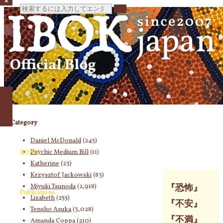
検
索
対
Category
象:
Daniel McDonald
(243)
Psychic Medium Bill
(11)
HOME
Katherine
(23)
Krzysztof Jackowski
(83)
Miyuki Tsunoda
(2,918)
『恐怖』
Publications
Lizabeth
(255)
『不安』
Tensho Asuka
(3,028)
『不満』
Amanda Coppa
(210)