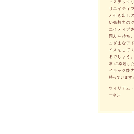
ィステック
リエイティ
と引き出し
い発想力の
エイティブ
両方を持ち
まざまなア
イスをして
るでしょう
常 に卓越し
イキック能
持っています
ウィリアム
ーネン