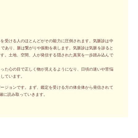
定を受ける人のほとんどがその能力に圧倒されます。気脈診は中
とであり、脈は繋がりや振動を表します。気脈診は気脈を診ると
ます。土地、空間、人が発信する隠された真実を一歩踏み込んで
切った心の目で正しく物が見えるようになり、日頃の迷いや苦悩
トしています。
バージョンです。まず、鑑定を受ける方の体全体から発信されて
確に読み取っていきます。