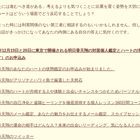
たには進むべき道がある」考えるよりも気づくことに比重を置く姿勢を大切
ハートはどういう場面でどう反応することでしょう？
まった時には利害関係のない第三者に相談するのもいいかもしれません。但
会話がきっかけになってあなたの内側にある自分の答えに気付くのです。
20年12月19日と20日に東京で開催される明日香天翔の対面個人鑑定とハー
す）のお申込み
香天翔のあなたのハートの状態鑑定のお申込みが始まりました。
香天翔がアリゾナとハワイ島で厳選した天然石
香天翔のハートが共鳴する人や体験と出会いチャンスをつかむためパーソナル
香天翔の自己浄化と遠隔ヒーリングを徹底習得する個人レッスン160日間コー
香天翔のメール鑑定、あなたの魅力をお伝えするメール鑑定、スカイプセッシ
香天翔の運命の相手はどんな人？未来の出会いリーディング、気になる人との
香天翔のツイッター