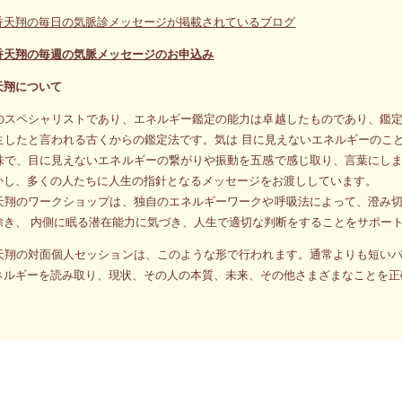
香天翔の毎日の気脈診メッセージが掲載されているブログ
香天翔の毎週の気脈メッセージのお申込み
天翔について
のスペシャリストであり、エネルギー鑑定の能力は卓越したものであり、鑑
生したと言われる古くからの鑑定法です。気は 目に見えないエネルギーのこ
味で、目に見えないエネルギーの繋がりや振動を五感で感じ取り、言葉にし
かし、多くの人たちに人生の指針となるメッセージをお渡ししています。
天翔のワークショップは、独自のエネルギーワークや呼吸法によって、澄み
除き、 内側に眠る潜在能力に気づき、人生で適切な判断をすることをサポー
天翔の対面個人セッションは、このような形で行われます。通常よりも短い
ネルギーを読み取り、現状、その人の本質、未来、その他さまざまなことを正