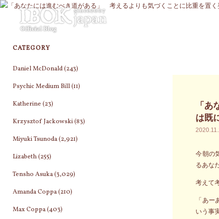
コ
ン
テ
ン
CATEGORY
ツ
へ
Daniel McDonald
(243)
ス
キ
Psychic Medium Bill
(11)
ッ
Katherine
(23)
「あ
プ
は既
Krzysztof Jackowski
(83)
2020.11
Miyuki Tsunoda
(2,921)
今朝の
Lizabeth
(255)
るあな
Tensho Asuka
(3,029)
考えて
Amanda Coppa
(210)
「あー
Max Coppa
(403)
いう事