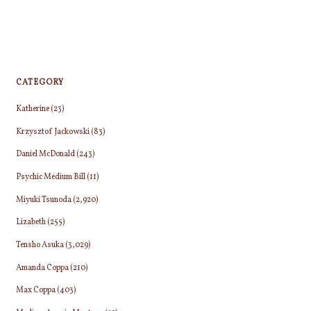
CATEGORY
Katherine
(23)
Krzysztof Jackowski
(83)
Daniel McDonald
(243)
Psychic Medium Bill
(11)
Miyuki Tsunoda
(2,920)
Lizabeth
(255)
Tensho Asuka
(3,029)
Amanda Coppa
(210)
Max Coppa
(403)