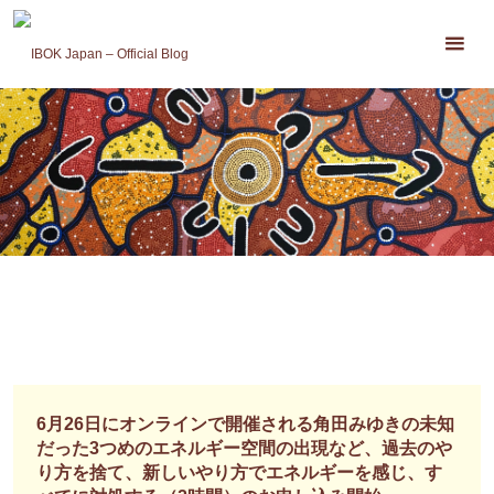
コ
ン
テ
ン
ツ
へ
ス
キ
ッ
プ
6月26日にオンラインで開催される角田みゆきの未知
だった3つめのエネルギー空間の出現など、過去のや
り方を捨て、新しいやり方でエネルギーを感じ、す