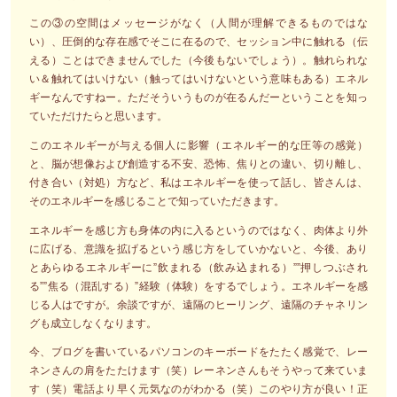
この③の空間はメッセージがなく（人間が理解できるものではな
い）、圧倒的な存在感でそこに在るので、セッション中に触れる（伝
える）ことはできませんでした（今後もないでしょう）。触れられな
い＆触れてはいけない（触ってはいけないという意味もある）エネル
ギーなんですねー。ただそういうものが在るんだーということを知っ
ていただけたらと思います。
このエネルギーが与える個人に影響（エネルギー的な圧等の感覚）
と、脳が想像および創造する不安、恐怖、焦りとの違い、切り離し、
付き合い（対処）方など、私はエネルギーを使って話し、皆さんは、
そのエネルギーを感じることで知っていただきます。
エネルギーを感じ方も身体の内に入るというのではなく、肉体より外
に広げる、意識を拡げるという感じ方をしていかないと、今後、あり
とあらゆるエネルギーに”飲まれる（飲み込まれる）””押しつぶされ
る””焦る（混乱する）”経験（体験）をするでしょう。エネルギーを感
じる人はですが。余談ですが、遠隔のヒーリング、遠隔のチャネリン
グも成立しなくなります。
今、ブログを書いているパソコンのキーボードをたたく感覚で、レー
ネンさんの肩をたたけます（笑）レーネンさんもそうやって来ていま
す（笑）電話より早く元気なのがわかる（笑）このやり方が良い！正