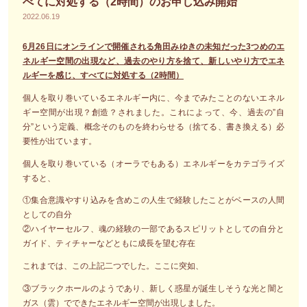
べてに対処する（2時間）のお申し込み開始
2022.06.19
6月26日にオンラインで開催される角田みゆきの未知だった3つめのエ
ネルギー空間の出現など、過去のやり方を捨て、新しいやり方でエネ
ルギーを感じ、すべてに対処する（2時間）
個人を取り巻いているエネルギー内に、今までみたことのないエネル
ギー空間が出現？創造？されました。これによって、今、過去の”自
分”という定義、概念そのものを終わらせる（捨てる、書き換える）必
要性が出ています。
個人を取り巻いている（オーラでもある）エネルギーをカテゴライズ
すると、
①集合意識やすり込みを含めこの人生で経験したことがベースの人間
としての自分
②ハイヤーセルフ、魂の経験の一部であるスピリットとしての自分と
ガイド、ティチャーなどともに成長を望む存在
これまでは、この上記二つでした。ここに突如、
③ブラックホールのようであり、新しく惑星が誕生しそうな光と闇と
ガス（雲）でできたエネルギー空間が出現しました。