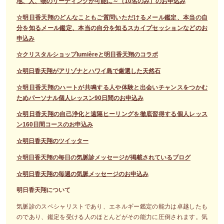
地、人、物のリーディングが可能に～（10名のみ）のお申込み
☆明日香天翔のどんなこともご質問いただけるメール鑑定、本当の自
分を知るメール鑑定、本当の自分を知るスカイプセッションなどのお
申込み
☆クリスタルショップlumièreと明日香天翔のコラボ
☆明日香天翔がアリゾナとハワイ島で厳選した天然石
☆明日香天翔のハートが共鳴する人や体験と出会いチャンスをつかむ
ためパーソナル個人レッスン90日間のお申込み
☆明日香天翔の自己浄化と遠隔ヒーリングを徹底習得する個人レッス
ン160日間コースのお申込み
☆明日香天翔のツイッター
☆明日香天翔の毎日の気脈診メッセージが掲載されているブログ
☆明日香天翔の毎週の気脈メッセージのお申込み
明日香天翔について
気脈診のスペシャリストであり、エネルギー鑑定の能力は卓越したも
のであり、鑑定を受ける人のほとんどがその能力に圧倒されます。気