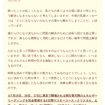
2023.05.13
困ったことが起こったなら、私たちの多くはその場に留まり何とかし
て解決しなきゃならないと考えてしまいますが、今朝の気脈メッセー
ジは「どうにもならないのならその場から離れてしまうことだ」と語
っています。
傷だらけになり涙ながらに問題の解決のために頑張り続ける姿は尊い
ですが、身も心も際限なく消耗し続けるだけで高い確率で問題は解決
しません。
だからと言って問題から逃げ出すのはどうなんだろう？と思ってしま
いますが、長い目で見たなら、解決しないことに関わり続け、いつま
でもズルズルと時間や労力を無駄にすることは人生上の大きな損失と
なるのです。
時間を決めて可能な限りの努力をしてみるのはどうでしょう。しかし
心に決めていた時が来て、そこで依然としてどうにもならないままで
あることを確認したなら決心の時です。未練を断ち切り潔く立ち去る
のです。
☆7月15日、16日、17日に東京で開催される明日香天翔のエネルギー
リーディングを完全習得する3日間マスターコース～クリスタル、土