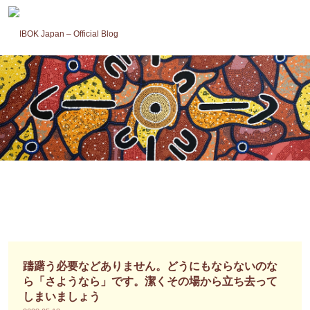
コ
ン
テ
ン
ツ
へ
ス
キ
ッ
プ
躊躇う必要などありません。どうにもならないのな
ら「さようなら」です。潔くその場から立ち去って
しまいましょう