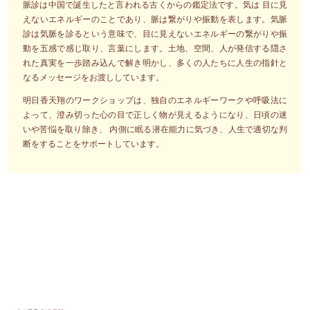
脈診は中国で誕生したと言われる古くからの鑑定法です。気は 目に見
えないエネルギーのことであり、脈は繋がりや振動を表します。気脈
診は気脈を診るという意味で、目に見えないエネルギーの繋がりや振
動を五感で感じ取り、言葉にします。土地、空間、人が発信する隠さ
れた真実を一歩踏み込んで解き明かし、多くの人たちに人生の指針と
なるメッセージをお渡ししています。
明日香天翔のワークショップは、独自のエネルギーワークや呼吸法に
よって、澄み切った心の目で正しく物が見えるようになり、日頃の迷
いや苦悩を取り除き、 内側に眠る潜在能力に気づき、人生で適切な判
断をすることをサポートしています。