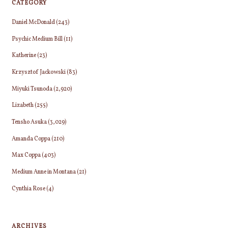
CATEGORY
Daniel McDonald
(243)
Psychic Medium Bill
(11)
Katherine
(23)
Krzysztof Jackowski
(83)
Miyuki Tsunoda
(2,920)
Lizabeth
(255)
Tensho Asuka
(3,029)
Amanda Coppa
(210)
Max Coppa
(403)
Medium Anne in Montana
(21)
Cynthia Rose
(4)
ARCHIVES