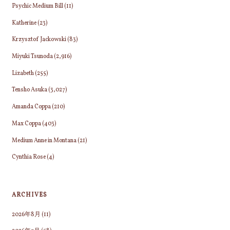
Psychic Medium Bill
(11)
Katherine
(23)
Krzysztof Jackowski
(83)
Miyuki Tsunoda
(2,916)
Lizabeth
(255)
Tensho Asuka
(3,027)
Amanda Coppa
(210)
Max Coppa
(403)
Medium Anne in Montana
(21)
Cynthia Rose
(4)
ARCHIVES
2026年8月
(11)