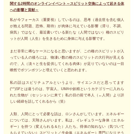
関する2時間のオンラインイベント～スピリット交換によって起きる体
への影響と貢献～
私が今フォーカス（重要視）しているのは、思考（過去世を含む個人
が抱える問題、恐怖、期待）が肉体に与えている影響（滞り、不調、
病気）ではなく、最近書いている新たな（人間ではない）種のスピリ
ットが人間（人生）を生きるために身体に与える影響です。
まだ非常に稀なケースになると思いますが、この種のスピリットが入
っている人の後ろには、物凄い数の種のスピリットの大行列が見える
ので、人（淡々と生を提供してくれる肉体）が足りていないのは一目
瞭然でポツンポツンと増えていくと思われます。
私の話はスピリチュアルというより、サイエンスだと思ってます
(^^)SFとは違うのは、宇宙人、UMAや妖精というカテゴリーに入れら
れた生物が（セッションに来て）私の目の前で本人（←人間）より詳
しい経緯を話してくれるから（笑）
人類、人間にとって必要な話は、ロンさんがしています。エネルギー
については、天翔さんがいます。私は、イレギュラーな身体（エネル
ギー）を持つ（変えられる＆た）人たち、得体の知れない（気づいて
もらえていない）スピリット／生命体（エネルギー）専門になりそう