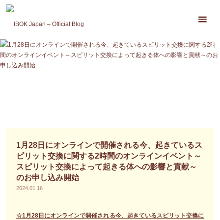
コ
ン
テ
ン
ツ
へ
ス
キ
ッ
プ
1月28日にオンラインで開催される今、起きているス
ピリット交換に関する2時間のオンラインイベント～
スピリット交換によって起きる体への影響と貢献～
のお申し込み開始
2024.01.16
☆1月28日にオンラインで開催される今、起きているスピリット交換に