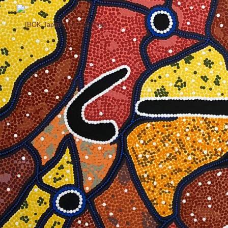
コ
ン
テ
ン
ツ
へ
ス
キ
ッ
プ