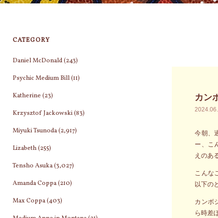
CATEGORY
Daniel McDonald
(243)
Psychic Medium Bill
(11)
Katherine
(23)
カン
2024.06
Krzysztof Jackowski
(83)
Miyuki Tsunoda
(2,917)
今朝、
ー、こ
Lizabeth
(255)
えのあ
Tensho Asuka
(3,027)
こんな
Amanda Coppa
(210)
以下の
Max Coppa
(403)
カンボ
ら時差