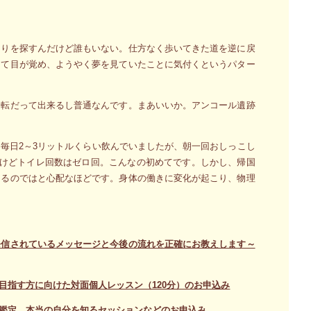
たりを探すんだけど誰もいない。仕方なく歩いてきた道を逆に戻
って目が覚め、ようやく夢を見ていたことに気付くというパター
運転だって出来るし普通なんです。まあいいか。アンコール遺跡
毎日2～3リットルくらい飲んでいましたが、朝一回おしっこし
たけどトイレ回数はゼロ回。こんなの初めてです。しかし、帰国
なるのではと心配なほどです。身体の働きに変化が起こり、物理
発信されているメッセージと今後の流れを正確にお教えします～
目指す方に向けた対面個人レッスン（120分）のお申込み
鑑定、本当の自分を知るセッションなどのお申込み