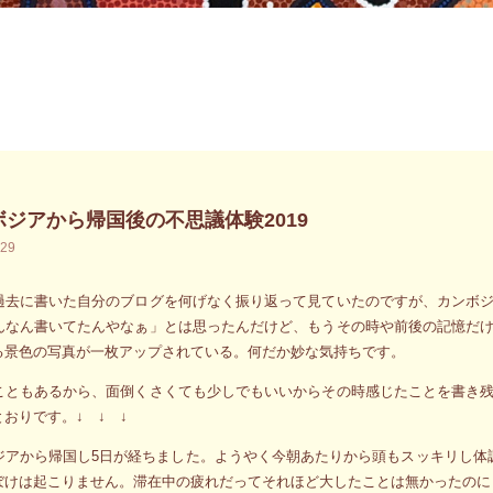
ボジアから帰国後の不思議体験2019
.29
過去に書いた自分のブログを何げなく振り返って見ていたのですが、カンボ
んなん書いてたんやなぁ」とは思ったんだけど、もうその時や前後の記憶だ
る景色の写真が一枚アップされている。何だか妙な気持ちです。
こともあるから、面倒くさくても少しでもいいからその時感じたことを書き
とおりです。↓ ↓ ↓
ジアから帰国し5日が経ちました。ようやく今朝あたりから頭もスッキリし体
ぼけは起こりません。滞在中の疲れだってそれほど大したことは無かったのに