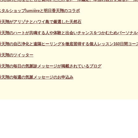
タルショップlumièreと明日香天翔のコラボ
香天翔がアリゾナとハワイ島で厳選した天然石
香天翔のハートが共鳴する人や体験と出会いチャンスをつかむためパーソナル
香天翔の自己浄化と遠隔ヒーリングを徹底習得する個人レッスン160日間コー
香天翔のツイッター
香天翔の毎日の気脈診メッセージが掲載されているブログ
香天翔の毎週の気脈メッセージのお申込み