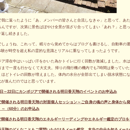
で我に返ったように「あ、メンバーの皆さんと合流しなきゃ」と思って、あ
るんですが、次第に景色ばぼやけ全景が混ざり合ってしまい「あれ？」と思
り返し続きました。
でしょうね、これって。眠りから覚めてからはブログも書けるし、自動車の
体験が時空を超え私の霊的な意識とリアルに重なってしまったようです。
ジア滞在中はいっぱい汗をかいた為かトイレに行く回数が激減しました。水は
方まで一度も行かなくて大丈夫。帰りの飛行機の機内でも7時間は乗ってい
くほどトイレの回数が増えました。体内の水分が全部出てしまい脱水状態に
化が進んだのではと思っています。
20日～22日にカンボジアで開催される明日香天翔のイベントのお申込み
で開催される明日香天翔の対面個人セッション～ご自身の魂の声と身体から
）～（60分）のお申込み
で開催される明日香天翔のエネルギーリーディングやエネルギー鑑定のプロを
香天翔のどんなこともご質問いただけるメール鑑定、本当の自分を知るメール