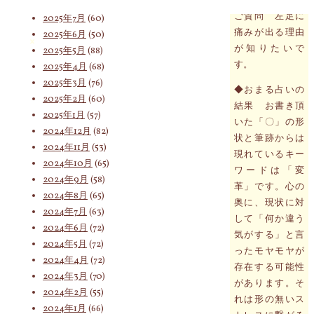
2025年8月
(75)
ご質問 左足に
2025年7月
(60)
痛みが出る理由
2025年6月
(50)
索
が知りたいで
2025年5月
(88)
す。
2025年4月
(68)
2025年3月
(76)
◆おまる占いの
対
2025年2月
(60)
結果 お書き頂
2025年1月
(57)
いた「〇」の形
2024年12月
(82)
状と筆跡からは
2024年11月
(53)
象:
現れているキー
2024年10月
(65)
ワードは「変
2024年9月
(58)
革」です。心の
2024年8月
(65)
奥に、現状に対
2024年7月
(63)
して「何か違う
2024年6月
(72)
気がする」と言
2024年5月
(72)
ったモヤモヤが
2024年4月
(72)
存在する可能性
2024年3月
(70)
があります。そ
2024年2月
(55)
れは形の無いス
2024年1月
(66)