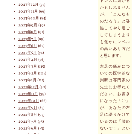
トレスに繋がる
2023年12月
(77)
かもしれません
2023年11月
(66)
が、「こんなも
2023年10月
(85)
のだろう」と妥
2023年9月
(59)
協してやり過ご
2023年8月
(91)
してしまうより
2023年7月
(89)
も遥かにレベル
2023年6月
(62)
の高いあり方だ
2023年5月
(74)
と思います。
2023年4月
(76)
2023年3月
(115)
左足の痛みにつ
2023年2月
(107)
いての医学的な
2023年1月
(111)
判断は専門家の
2022年12月
(50)
先生にお尋ねく
2022年11月
(39)
ださい。お書き
2022年10月
(66)
になった「〇」
2022年9月
(85)
が、あなたの左
2022年8月
(97)
足に語りかけて
2022年7月
(73)
いるのは「諦め
2022年6月
(73)
ないで！」とい