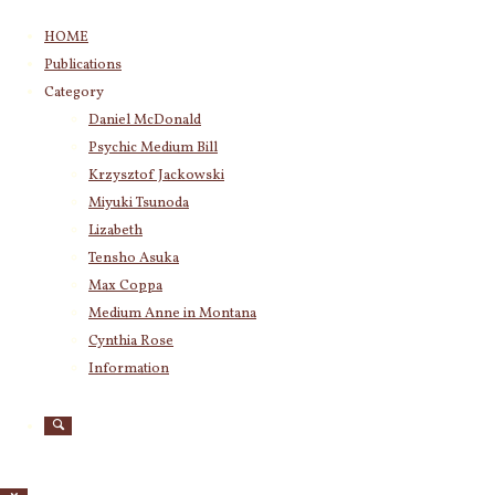
コ
HOME
ン
Publications
テ
Category
ン
Daniel McDonald
ツ
Psychic Medium Bill
へ
ス
Krzysztof Jackowski
キ
Miyuki Tsunoda
ッ
Lizabeth
プ
Tensho Asuka
Max Coppa
Medium Anne in Montana
Cynthia Rose
Information