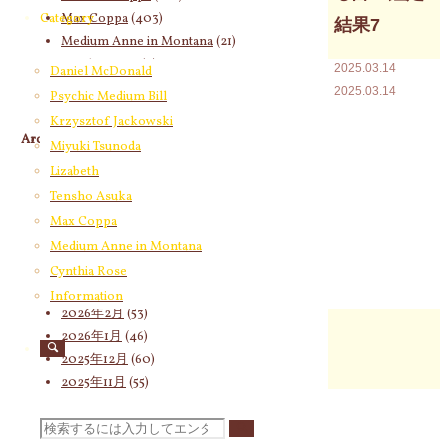
Max Coppa
(403)
Category
結果7
Medium Anne in Montana
(21)
Cynthia Rose
(4)
2025.03.14
Daniel McDonald
2025.03.14
Psychic Medium Bill
Krzysztof Jackowski
Archives
Miyuki Tsunoda
Lizabeth
2026年8月
(11)
Tensho Asuka
2026年7月
(58)
2026年6月
(60)
Max Coppa
2026年5月
(67)
Medium Anne in Montana
2026年4月
(76)
Cynthia Rose
2026年3月
(66)
Information
2026年2月
(53)
2026年1月
(46)
2025年12月
(60)
2025年11月
(55)
2025年10月
(66)
2025年9月
(62)
検