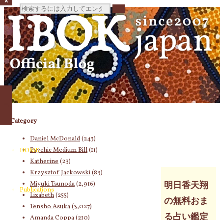
検
索
対
Category
象:
Daniel McDonald
(243)
Psychic Medium Bill
(11)
HOME
Katherine
(23)
Krzysztof Jackowski
(83)
Miyuki Tsunoda
(2,916)
明日香天翔
Publications
Lizabeth
(255)
の無料おま
Tensho Asuka
(3,027)
る占い鑑定
Amanda Coppa
(210)