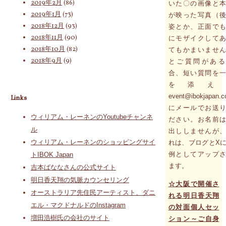
2019年2月
(86)
いた〇の画像と
2019年1月
(73)
が映った写真（
2018年12月
(93)
姿とか、正面で
2018年11月
(90)
にモザイクして
2018年10月
(82)
てもかまいませ
2018年9月
(9)
とご質問がある
合、短い質問を
を添え
event@ibokjapan.
Links
にメールでお送
ウィリアム・レーネンのYoutubeチャンネ
ださい。お名前
ル
出ししませんが
ウィリアム・レーネンのショッピングサイ
れは、ブログとX
例としてアップ
トIBOK Japan
ます。
吉本ばななさんの公式サイト
明日香天翔の気脈カウンセリング
☆大阪で開催さ
オーストラリア先住民アーティスト、ダニ
れる明日香天翔
エル・マクドナルドのInstagram
の対面個人セッ
増田浩樹氏の会社のサイト
ション～ご自身