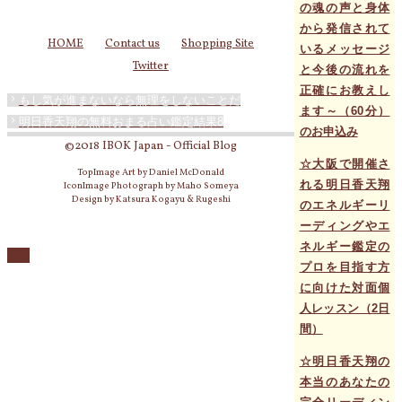
の魂の声と身体
から発信されて
HOME
Contact us
Shopping Site
いるメッセージ
Twitter
と今後の流れを
正確にお教えし
もし気が進まないなら無理をしないことだ
ます～（60分）
明日香天翔の無料おまる占い鑑定結果8
のお申込み
©2018 IBOK Japan - Official Blog
☆大阪で開催さ
TopImage Art by Daniel McDonald
れる明日香天翔
IconImage Photograph by Maho Someya
Design by Katsura Kogayu & Rugeshi
のエネルギーリ
ーディングやエ
ネルギー鑑定の
プロを目指す方
に向けた対面個
人レッスン（2日
間）
☆明日香天翔の
本当のあなたの