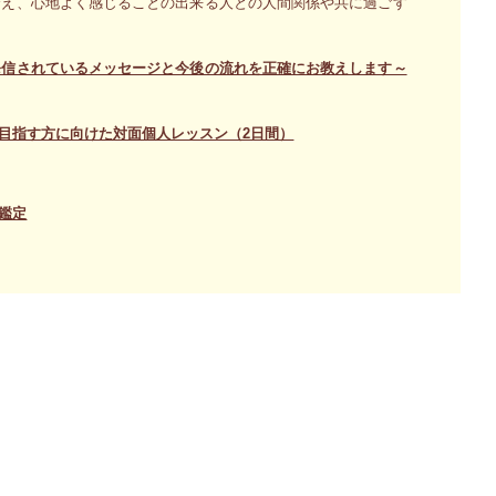
合え、心地よく感じることの出来る人との人間関係や共に過ごす
発信されているメッセージと今後の流れを正確にお教えします～
目指す方に向けた対面個人レッスン（2日間）
鑑定