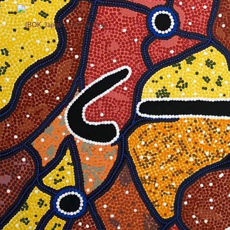
コ
ン
テ
ン
ツ
へ
ス
キ
ッ
プ