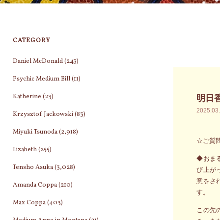
CATEGORY
Daniel McDonald
(243)
Psychic Medium Bill
(11)
Katherine
(23)
明日
2025.03
Krzysztof Jackowski
(83)
Miyuki Tsunoda
(2,918)
☆ご質
Lizabeth
(255)
◆おま
Tensho Asuka
(3,028)
び上が
意をさ
Amanda Coppa
(210)
す。
Max Coppa
(403)
この先