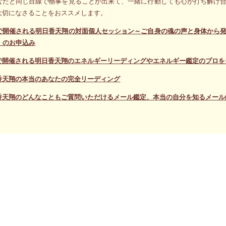
なたと同じ目線で物事を見ることが出来て、一緒に行動しても心が打ち解け
大切になさることをおススメします。
で開催される明日香天翔の対面個人セッション～ご自身の魂の声と身体から
）のお申込み
で開催される明日香天翔のエネルギーリーディングやエネルギー鑑定のプロを
香天翔の本当のあなたの完全リーディング
香天翔のどんなこともご質問いただけるメール鑑定、本当の自分を知るメール