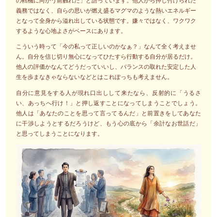
の転機に向かう前触れだ」と語っています。他人から押し付けられた
義務ではなく、自らの思いが燃え盛るマグマのような熱いエネルギー
となって全身から溢れ出している状態です。嫌々ではなく、ワクワク
するような心地よさがベースにあります。
こういう時って「今の私って正しいのかなぁ？」なんて全く考えませ
ん。自分を信じ切り無心になってひたすら行動する自分が居るだけ。
他人の評価かなんてどうだっていいし、バランスの取れた安定した人
生を歩まなきゃならないなどとはこれぽっちも考えません。
自分に意見をする人が現れ口出しして来たなら、反射的に「うるさ
い、あっちへ行け！」と押し返すことになってしまうことでしょう。
他人は「あなたのことを思って言ってるんだ」と前置きをしてあなた
に干渉しようとするだろうけど、もう心の底から「余計なお世話だ」
と思ってしまうことになります。