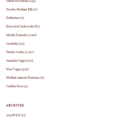
Daniel McDonald
(243)
Psychic Medium Bill
(11)
Katherine
(23)
Krzysztof Jackowski
(83)
Miyuki Tsunoda
(2,916)
Lizabeth
(255)
Tensho Asuka
(3,027)
Amanda Coppa
(210)
Max Coppa
(403)
Medium Anne in Montana
(21)
Cynthia Rose
(4)
ARCHIVES
2026年8月
(11)