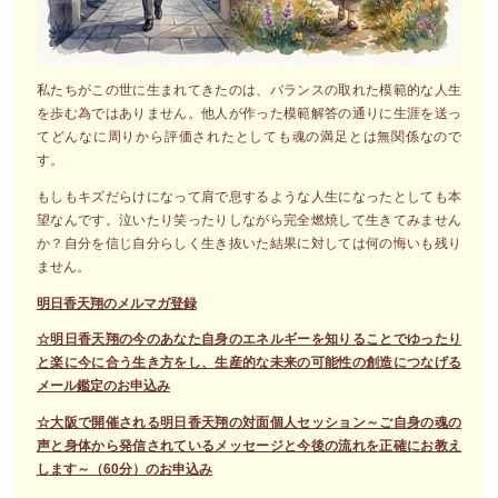
私たちがこの世に生まれてきたのは、バランスの取れた模範的な人生
を歩む為ではありません。他人が作った模範解答の通りに生涯を送っ
てどんなに周りから評価されたとしても魂の満足とは無関係なので
す。
もしもキズだらけになって肩で息するような人生になったとしても本
望なんです。泣いたり笑ったりしながら完全燃焼して生きてみません
か？自分を信じ自分らしく生き抜いた結果に対しては何の悔いも残り
ません。
明日香天翔のメルマガ登録
☆明日香天翔の今のあなた自身のエネルギーを知りることでゆったり
と楽に今に合う生き方をし、生産的な未来の可能性の創造につなげる
メール鑑定のお申込み
☆大阪で開催される明日香天翔の対面個人セッション～ご自身の魂の
声と身体から発信されているメッセージと今後の流れを正確にお教え
します～（60分）のお申込み