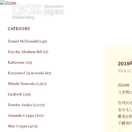
コ
ン
テ
ン
CATEGORY
ツ
へ
Daniel McDonald
(243)
ス
キ
Psychic Medium Bill
(11)
ッ
Katherine
(23)
2019
プ
2018.12
Krzysztof Jackowski
(83)
Miyuki Tsunoda
(2,917)
201
う文明
Lizabeth
(255)
古代の
Tensho Asuka
(3,027)
るかも
Amanda Coppa
(210)
暖化が
て解決
Max Coppa
(403)