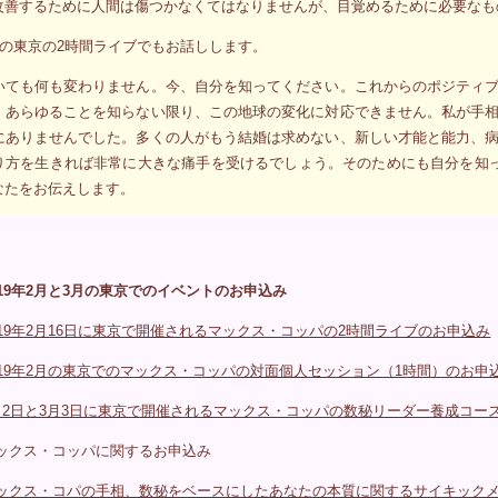
改善するために人間は傷つかなくてはなりませんが、目覚めるために必要なも
6日の東京の2時間ライブでもお話しします。
いても何も変わりません。今、自分を知ってください。これからのポジティ
、あらゆることを知らない限り、この地球の変化に対応できません。私が手
にありませんでした。多くの人がもう結婚は求めない、新しい才能と能力、
り方を生きれば非常に大きな痛手を受けるでしょう。そのためにも自分を知
なたをお伝えします。
019年2月と3月の東京でのイベントのお申込み
019年2月16日に東京で開催されるマックス・コッパの2時間ライブのお申込み
019年2月の東京でのマックス・コッパの対面個人セッション（1時間）のお申
月2日と3月3日に東京で開催されるマックス・コッパの数秘リーダー養成コー
ックス・コッパに関するお申込み
ックス・コパの手相、数秘をベースにしたあなたの本質に関するサイキック