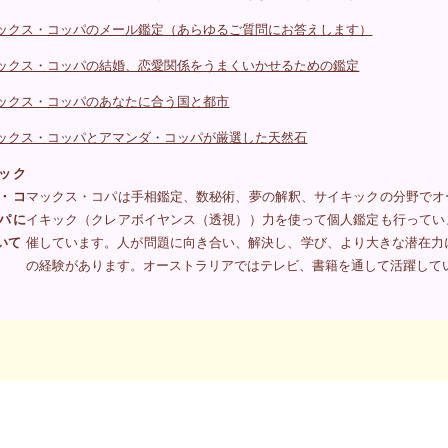
ックス・コッパのメール鑑定（あらゆるご質問にお答えします）
ックス・コッパの結婚、恋愛関係をうまくいかせるための鑑定
ックス・コッパのあなたに合う国と都市
ックス・コッパとアマンダ・コッパが厳選した天然石
ック
・コ
マックス・コパは手相鑑定、数秘術、夢の解釈、サイキックの分野でオ
パに
イキック（クレアボイヤンス（透視））力を使って個人鑑定も行ってい
いて
催しています。人が問題に向き合い、解決し、学び、より大きな潜在力
の経験があります。オーストラリアではテレビ、書籍を通して活躍して