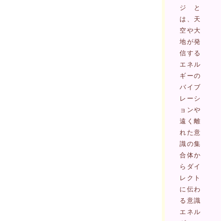
ジと
は、天
空や大
地が発
信する
エネル
ギーの
バイブ
レーシ
ョンや
遠く離
れた意
識の集
合体か
らダイ
レクト
に伝わ
る意識
エネル