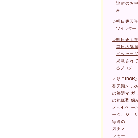
診断のお
み
☆
明日香天
ツイッター
☆
明日香天
毎日の気
メッセー
掲載され
るブログ
☆明日
IBOK
香天翔
メル
の毎週
マガ
の気脈
登録
メッセ
ペー
ージ。
ジ
毎週の
気脈メ
ッセー