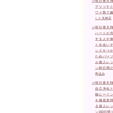
☆
明日香天
アリゾナ
ワイ島で
した天然石
☆
明日香天
ハートが
する人や
と出会い
ンスをつ
ためパー
ル個人レ
ン90日間
申込み
☆
明日香天
自己浄化
隔ヒーリ
を徹底習
る個人レ
ン160日間