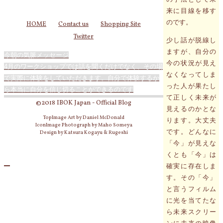
来に目線を移す
のです。
HOME
Contact us
Shopping Site
Twitter
少し話が脱線し
ますが、自分の
今朝の気脈メッセージ
今の状況が見え
4月のワークショップでは話を聞くだけでなく、その場
なくなってしま
で実際に体験をしていただきます。自分で体験するか
った人が果たし
ら本当に自分を信じ切ることができるのです
て正しく未来が
©2018 IBOK Japan - Official Blog
見えるのかとな
TopImage Art by Daniel McDonald
ります。大丈夫
IconImage Photograph by Maho Someya
です。どんなに
Design by Katsura Kogayu & Rugeshi
「今」が見えな
くとも「今」は
確実に存在しま
す。その「今」
と言うフィルム
に光を当てたな
ら未来スクリー