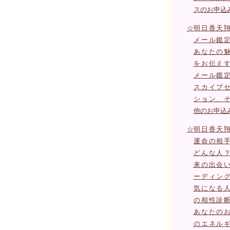
スのお申込
☆
明日香天
メール鑑
あなたの
をお伝え
メール鑑
スカイプ
ション、
他のお申込
☆
明日香天
運命の相
どんな人
来の出会
ーディン
気になる
の相性診
あなたの
のエネル