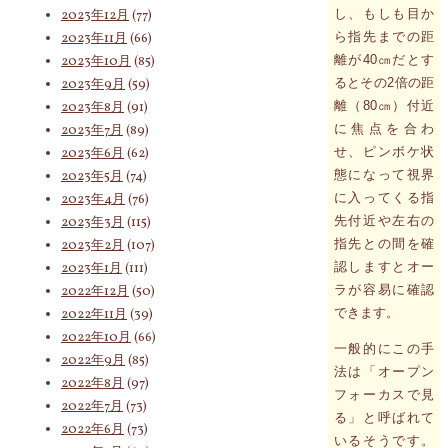
し、もしも目か
2023年12月
(77)
ら指先までの距
2023年11月
(66)
離が40㎝だとす
2023年10月
(85)
るとその2倍の距
2023年9月
(59)
離（80㎝）付近
2023年8月
(91)
に焦点を合わ
2023年7月
(89)
せ、ピンボケ状
2023年6月
(62)
態になって視界
2023年5月
(74)
に入ってくる指
2023年4月
(76)
先付近や左右の
2023年3月
(115)
指先との間を確
2023年2月
(107)
認しますとオー
2023年1月
(111)
ラが容易に確認
2022年12月
(50)
できます。
2022年11月
(39)
2022年10月
(66)
一般的にこの手
2022年9月
(85)
法は「オープン
2022年8月
(97)
フォーカスで見
2022年7月
(73)
る」と呼ばれて
2022年6月
(73)
いるそうです。