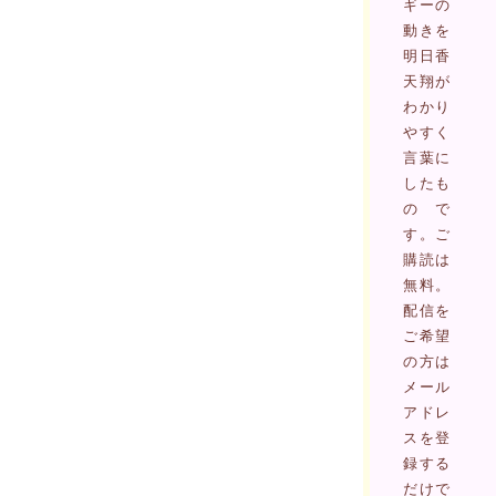
ギーの
動きを
明日香
天翔が
わかり
やすく
言葉に
したも
ので
す。ご
購読は
無料。
配信を
ご希望
の方は
メール
アドレ
スを登
録する
だけで