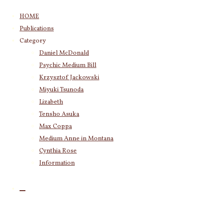
コ
HOME
ン
Publications
テ
Category
ン
Daniel McDonald
ツ
Psychic Medium Bill
へ
ス
Krzysztof Jackowski
キ
Miyuki Tsunoda
ッ
Lizabeth
プ
Tensho Asuka
Max Coppa
Medium Anne in Montana
Cynthia Rose
Information