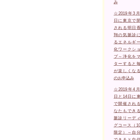
み
☆2019年3月
日に東京で
される明日
翔の気脈診
るエネルギ
化ワークシ
プ～浄化を
ターすると
が楽しくな
のお申込み
☆2019年4月
日と14日に
で開催され
なたもでき
脈診リーデ
グコース（1
限定）～自
できると自