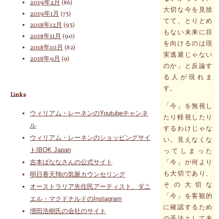
2019年2月
(86)
大切な今を見捨
2019年1月
(73)
てて、とりとめ
2018年12月
(93)
もない未来に目
2018年11月
(90)
を向けるのは現
2018年10月
(82)
実逃避じゃない
2018年9月
(9)
のか」と反論す
る人が現れま
す。
Links
「今」を無視し
ウィリアム・レーネンのYoutubeチャンネ
たり軽視したり
ル
するわけじゃな
ウィリアム・レーネンのショッピングサイ
い。見えなくな
トIBOK Japan
ってしまった
「今」が何より
吉本ばななさんの公式サイト
も大切であり、
明日香天翔の気脈カウンセリング
その大切な
オーストラリア先住民アーティスト、ダニ
「今」を客観的
エル・マクドナルドのInstagram
に確認するため
増田浩樹氏の会社のサイト
の手法として未