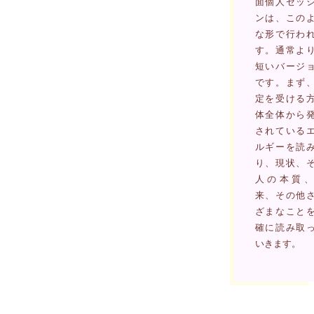
面個人セッ
ンは、この
な形で行わ
す。通常よ
短いバージ
です。まず
定を受ける
体全体から
されている
ルギーを読
り、現状、
人の本質、
来、その他
ざまなこと
確に読み取
いきます。