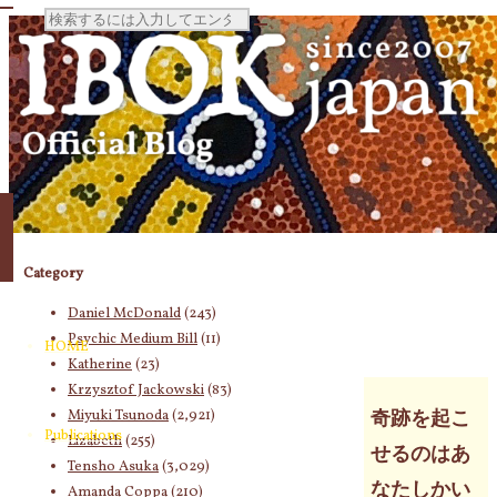
検
索
対
Category
象:
Daniel McDonald
(243)
Psychic Medium Bill
(11)
HOME
Katherine
(23)
Krzysztof Jackowski
(83)
Miyuki Tsunoda
(2,921)
奇跡を起こ
Publications
Lizabeth
(255)
せるのはあ
Tensho Asuka
(3,029)
なたしかい
Amanda Coppa
(210)