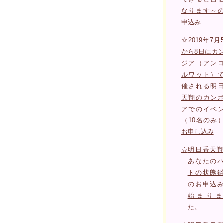
なります～
申込み
☆2019年7月
から8日にカ
ジア（アン
ルワット）
催される明
天翔のカン
アでのイベ
（10名のみ
お申し込み
☆
明日香天
あなたの
トの状態
のお申込
始まりま
た。