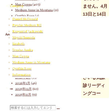
Max Coppa
(403)
ません。4月
Category
Medium Anne in Montana
(21)
13日と14日
Cynthia Rose
(4)
Daniel McDonald
に開催され
Psychic Medium Bill
る『あなた
Krzysztof Jackowski
Archives
もできる気
Miyuki Tsunoda
2026年8月
(18)
Lizabeth
脈診リーデ
2026年7月
(58)
Tensho Asuka
ィングコー
2026年6月
(60)
Max Coppa
2026年5月
(67)
ス』にぜひ
Medium Anne in Montana
2026年4月
(76)
Cynthia Rose
ご参加くだ
2026年3月
(66)
Information
さいる気脈
2026年2月
(53)
2026年1月
(46)
診リーディ
2025年12月
(60)
ングコー
2025年11月
(55)
2025年10月
(66)
ス』にぜひ
2025年9月
(62)
検
ご参加くだ