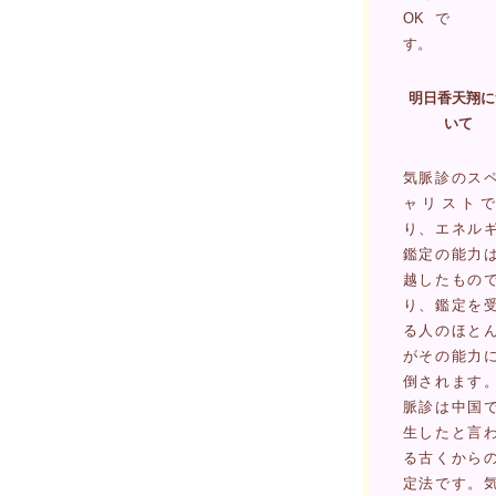
OKで
す。
明日香天翔に
いて
気脈診のス
ャリストで
り、エネル
鑑定の能力
越したもの
り、鑑定を
る人のほと
がその能力
倒されます
脈診は中国
生したと言
る古くから
定法です。