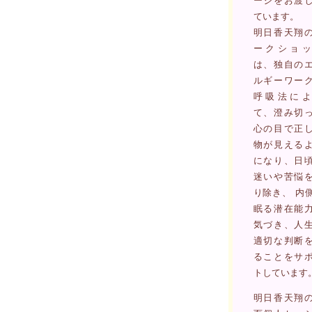
ージをお渡
ています。
明日香天翔
ークショッ
は、独自の
ルギーワー
呼吸法によ
て、澄み切
心の目で正
物が見える
になり、日
迷いや苦悩
り除き、 内
眠る潜在能
気づき、人
適切な判断
ることをサ
トしています
明日香天翔