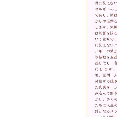
目に見えな
ネルギーの
であり、脈
がりや振動
します。気
は気脈を診
いう意味で
に見えない
ルギーの繋
や振動を五
感じ取り、
にします。
地、空間、
発信する隠
た真実を一
み込んで解
かし、多く
たちに人生
針となるメ