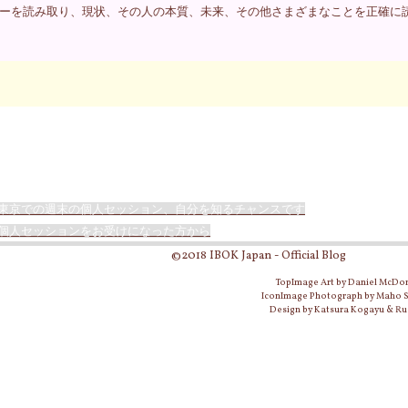
ーを読み取り、現状、その人の本質、未来、その他さまざまなことを正確に
東京での週末の個人セッション、自分を知るチャンスです
個人セッションをお受けになった方から
©2018 IBOK Japan - Official Blog
TopImage Art by Daniel McDo
IconImage Photograph by Maho
Design by Katsura Kogayu & Ru