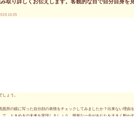
読み取り詳しくお伝えします。客観的な目で自分自身を
2019.10.05
年10月5日（土）と6日（日）に東京で開催される明日香天翔の対面個人セッショ
年10月26日（土）と27日（日）に大阪で開催される明日香天翔の対面個人セッ
生が落ち目に遭い、劣等生が一気に浮上するお話を書きました。でも、楽観
は条件があります。失敗を体験し、なぜ自分が失敗したかという原因を見つ
り返し行うことです。
わかってるよ。それが出来たら苦労しないって。」と思った人がたくさんい
としないのは「お任せください。この先も私は同じ失敗を繰り返して生きて
でしょう。
洗面所の鏡に写った自分顔の表情をチェックしてみましたか？出来ない理由
して、ときめきの未来を実現しましょう。簡単な一歩があなたを大きく動か
0月5日（土）と6日（日）には東京で、「明日香天翔の対面個人セッション
お伝えします。客観的な目で自分自身を見つめ直すには最適な機会となるこ