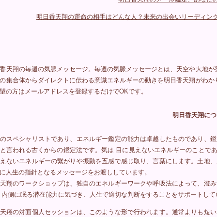
明日香天翔の運命の相手はどんな人？未来の出会いリーディン
香天翔の毎週の気脈メッセージ。毎週の気脈メッセージとは、天空や大地が
の集合体からダイレクトに伝わる意識エネルギーの動きを明日香天翔がわか
望の方はメールアドレスを登録するだけでOKです。
明日香天翔につ
のスペシャリストであり、エネルギー鑑定の能力は卓越したものであり、鑑
と言われる古くからの鑑定法です。気は 目に見えないエネルギーのことで
えないエネルギーの繋がりや振動を五感で感じ取り、言葉にします。土地、
に人生の指針となるメッセージをお渡ししています。
天翔のワークショップは、独自のエネルギーワークや呼吸法によって、澄み
 内側に眠る潜在能力に気づき、人生で適切な判断をすることをサポートして
天翔の対面個人セッションは、このような形で行われます。通常よりも短い