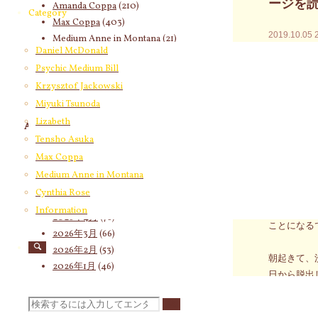
ージを
Amanda Coppa
(210)
Category
Max Coppa
(403)
2019.10.05
Medium Anne in Montana
(21)
Daniel McDonald
Cynthia Rose
(4)
☆2019
Psychic Medium Bill
☆2019
Krzysztof Jackowski
Miyuki Tsunoda
Lizabeth
Archives
昨日は優等
Tensho Asuka
浮上するに
2026年8月
(19)
Max Coppa
こまめに繰
2026年7月
(58)
Medium Anne in Montana
2026年6月
(60)
Cynthia Rose
「そんなの
2026年5月
(67)
取り除こう
Information
2026年4月
(76)
ことになる
2026年3月
(66)
2026年2月
(53)
朝起きて、
2026年1月
(46)
日から脱出
2025年12月
(60)
今週末の1
2025年11月
(55)
検
取り詳しく
2025年10月
(66)