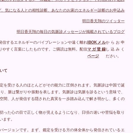
グ、気になる人との相性診断、あなたのお家のエネルギー診断のお申込み
明日香天翔のツイッター
明日香天翔の毎日の気脈診メッセージが掲載されているブログ
発信するエネルギーのバイブレーションや遠く離れ
IBOKメル
からお申
りやすく言葉にしたものです。ご購読は無料。配信
マガ登録
し込みく
ページ
ださい。
いて
定を受ける人のほとんどがその能力に圧倒されます。気脈診は中国で誕
あり、脈は繋がりや振動を表します。気脈診は気脈を診るという意味で、
空間、人が発信する隠された真実を一歩踏み込んで解き明かし、多くの
切った心の目で正しく物が見えるようになり、日頃の迷いや苦悩を取り
います。
バージョンです。まず、鑑定を受ける方の体全体から発信されているエ