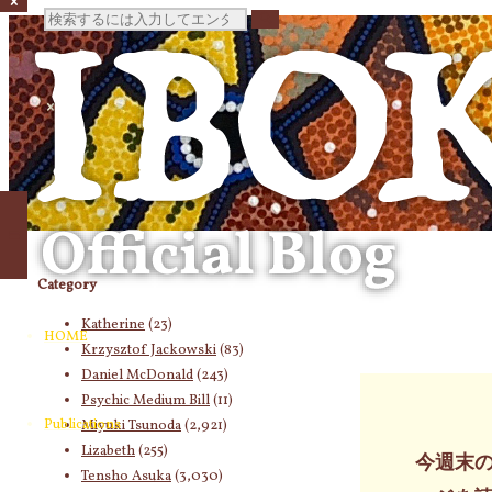
検
索
対
象:
Category
Katherine
(23)
HOME
Krzysztof Jackowski
(83)
Daniel McDonald
(243)
Psychic Medium Bill
(11)
Publications
Miyuki Tsunoda
(2,921)
Lizabeth
(255)
今週末の
Tensho Asuka
(3,030)