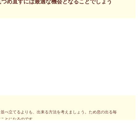
見つめ直すには最適な機会となることでしょう
ンのお申込み
ションのお申込み
は禁物！全員がそうなるわけじゃないですからね。劣等生が一気に
け出し、その原因を自分から取っ払い無くしてしまうという作業を
たはずです。失敗の原因がわかっているのに、その原因を自分から
行きます」と宣言しているのと同じ。最後にはドロ沼の底へと沈む
を並べ立てるよりも、出来る方法を考えましょう。ため息の出る毎
すことになるのです。
」が開催されます。身体が発信しているパーソナルメッセージを読み
とでしょう。