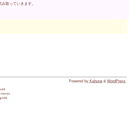
読み取っていきます。
Powered by
Kahuna
&
WordPress
.
nald
 Someya
geshi