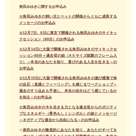
角田みゆきに関するお申込み
☆角田みゆきの飼い主とペットの関係からともに成長する
メッセージのお申込み
☆12月7日、8日に東京で開催される角田みゆきのサイキッ
クセッション（60分）のお申込み
☆12月14日に大阪で開催される角田みゆきのサイキックセ
ッション60分＋過去世の絵（A５サイズ紙製のフレーム入
り）～本当のあなたを知り、喜びのある人生を生きる～の
お申込み
☆12月15日に大阪で開催される角田みゆきの遊び感覚で体
の反応（直感とフィーリング）を感じるワークショップ～
過去のすり込みも手放し、本当の自分はどう感じているか
を知る～のお申込み
☆角田みゆきの今を生きる力となる過去世からのポジティ
ブなエネルギー（景色もしくシンボル）の絵とメッセージ
～ネガティブな過去から自由になる～のお申込み
☆
角田みゆきの徹底的にあなたを知り、あなたのすべてを