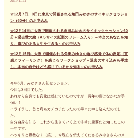
2019.11.11
☆12月7日、8日に東京で開催される角田みゆきのサイキックセッショ
ン（60分）のお申込み
☆12月14日に大阪で開催される角田みゆきのサイキックセッション60
分＋過去世の絵（A５サイズ紙製のフレーム入り）～本当のあなたを知
り、喜びのある人生を生きる～のお申込み
☆12月15日に大阪で開催される角田みゆきの遊び感覚で体の反応（直
感とフィーリング）を感じるワークショップ～過去のすり込みも手放
し、本当の自分はどう感じているかを知る～のお申込み
今年6月、みゆきさん初セッション。
今回は3回目でした。
あれから自身でも変化は感じていたのですが、長年の癖はなかなか手
強い！
イライラし、首と肩もカチカチだったので早々に申し込んだのでし
た。
自分自身を知る、これから生きていく上で非常に重要だと知ったこの
一年です。
ハッキリと容赦なく（笑）、今現在を伝えてくださるみゆきさんのメ