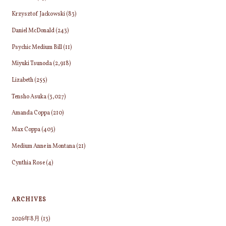
Krzysztof Jackowski
(83)
Daniel McDonald
(243)
Psychic Medium Bill
(11)
Miyuki Tsunoda
(2,918)
Lizabeth
(255)
Tensho Asuka
(3,027)
Amanda Coppa
(210)
Max Coppa
(403)
Medium Anne in Montana
(21)
Cynthia Rose
(4)
ARCHIVES
2026年8月
(13)