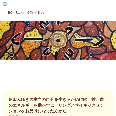
コ
ン
テ
ン
ツ
へ
ス
キ
ッ
プ
角田みゆきの本当の自分を生きるために喉、首、肩
のエネルギーを動かすヒーリングとサイキックセッ
ションをお受けになった方から