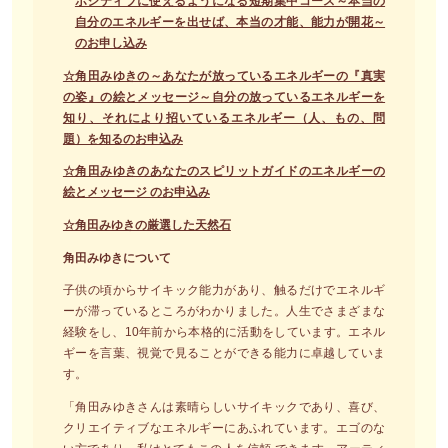
ポジティブに使えるようになる短期集中コース～本当の
自分のエネルギーを出せば、本当の才能、能力が開花～
のお申し込み
☆
角田みゆきの～あなたが放っているエネルギーの『真実
の姿』の絵とメッセージ～自分の放っているエネルギーを
知り、それにより招いているエネルギー（人、もの、問
題）を知るのお申込み
☆角田みゆきのあなたのスピリットガイドのエネルギーの
絵とメッセージ のお申込み
☆角田みゆきの厳選した天然石
角田みゆきについて
子供の頃からサイキック能力があり、触るだけでエネルギ
ーが滞っているところがわかりました。人生でさまざまな
経験をし、10年前から本格的に活動をしています。エネル
ギーを言葉、視覚で見ることができる能力に卓越していま
す。
「角田みゆきさんは素晴らしいサイキックであり、喜び、
クリエイティブなエネルギーにあふれています。エゴのな