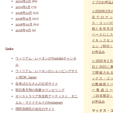
2019年2月
(86)
イブのお申込
2019年1月
(73)
☆2020年2月
2018年12月
(93)
京でのマッ
2018年11月
(90)
ス・コッパ
2018年10月
(82)
相と生年月
2018年9月
(9)
ベースにし
イキックセ
ョン（60分
Links
お申込み
ウィリアム・レーネンのYoutubeチャンネ
☆2020年2月
ル
日と24日に
ウィリアム・レーネンのショッピングサイ
で開催され
トIBOK Japan
ックス・コ
吉本ばななさんの公式サイト
の数秘術リ
ー養成コー
明日香天翔の気脈カウンセリング
（10名限定
オーストラリア先住民アーティスト、ダニ
お申込み
エル・マクドナルドのInstagram
増田浩樹氏の会社のサイト
マックス・