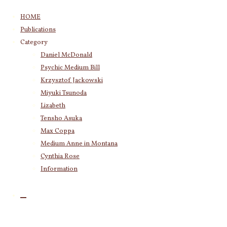
コ
HOME
ン
Publications
テ
Category
ン
Daniel McDonald
ツ
Psychic Medium Bill
へ
ス
Krzysztof Jackowski
キ
Miyuki Tsunoda
ッ
Lizabeth
プ
Tensho Asuka
Max Coppa
Medium Anne in Montana
Cynthia Rose
Information