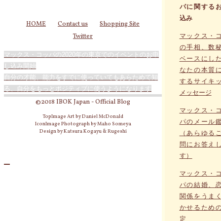
パに関する
込み
HOME
Contact us
Shopping Site
マックス・
Twitter
の手相、数
マックス・コッパの2020年の東京でのイベントのお申
ベースにし
し込み開始
なたの本質
自分の才能、能力をすでに使っていてもあらためて知
するサイキ
る、自分をもっとポジティブに使うようになります
メッセージ
©2018 IBOK Japan - Official Blog
マックス・
TopImage Art by Daniel McDonald
パのメール
IconImage Photograph by Maho Someya
Design by Katsura Kogayu & Rugeshi
（あらゆる
問にお答え
す）
マックス・
パの結婚、
関係をうま
かせるため
定