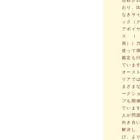
信頼さ
おり、
なきサ
ック（
アボイ
ス（
視））
使って
鑑定も
ていま
オース
リアで
まざま
ークシ
プも開
ていま
人が問
向き合
解決し
び、よ