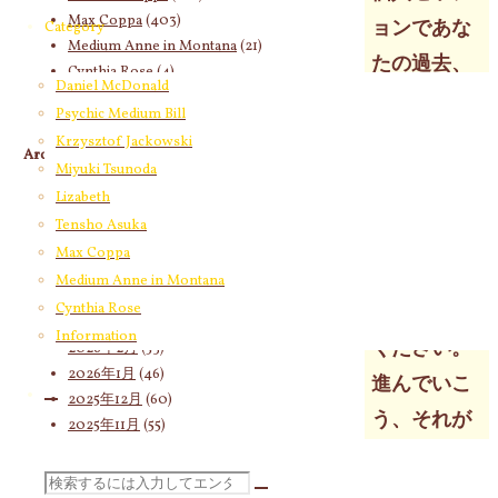
Max Coppa
(403)
ョンであな
Category
Medium Anne in Montana
(21)
たの過去、
Cynthia Rose
(4)
Daniel McDonald
現在、未来
Psychic Medium Bill
の現時点で
Krzysztof Jackowski
Archives
の可能性、
Miyuki Tsunoda
2026年8月
(18)
Lizabeth
取り組むべ
2026年7月
(58)
Tensho Asuka
きところ、
2026年6月
(60)
Max Coppa
2026年5月
(67)
使えるとこ
Medium Anne in Montana
2026年4月
(76)
Cynthia Rose
ろを知って
2026年3月
(66)
Information
ください。
2026年2月
(53)
2026年1月
(46)
進んでいこ
2025年12月
(60)
う、それが
2025年11月
(55)
2025年10月
(66)
大切なので
2025年9月
(62)
検
す