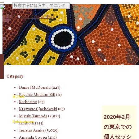
検
索
対
Category
象:
Daniel McDonald
(243)
Psychic Medium Bill
(11)
HOME
Katherine
(23)
Krzysztof Jackowski
(83)
Miyuki Tsunoda
(2,921)
2020年2月
Publications
Lizabeth
(255)
の東京での
Tensho Asuka
(3,029)
個人セッシ
Amanda Coppa
(210)