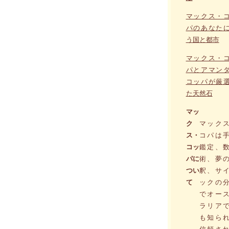
マックス・
パのあなた
う国と都市
マックス・
パとアマン
コッパが厳
た天然石
マッ
ク
マック
ス・
コパは
コッ
鑑定、
パに
術、夢
つい
釈、サ
て
ックの
でオー
ラリア
も知ら