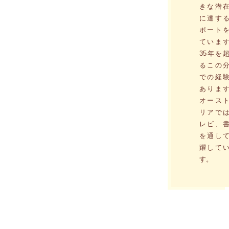
きな潜
に達す
ポート
ていま
35年を
るこの
での経
ありま
オース
リアで
レビ、
を通し
躍して
す。