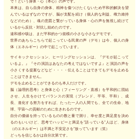
で！という身体・心（本心）の声です。
本来は、自ら自身の身体、精神を傷つけたくないため平和的解決を望
んでいるはずなのですが、脳が支配を続け（個人的な利益、権力維持
などのため）、魂の意図と繋がっている身体・心の声を無視し続けて
いるから反抗・対抗し始めたのです。
違和感や咳は、まだ平和的かつ規模の小さな小さなデモです。
世界のあちらこちらで起こっている民衆の声（デモ）は今、個人の身
体（エネルギー）の中で起こっています。
サイキックセッション、ヒーリングセッションは、『デモが起こって
いるよ。』『その演説はあなたの考えではないですよ』と演説の声を
小さくする提案などなど・・・・伝えることはできてもデモを止める
ことはできません。
デモを止めることができるのも本人だけです。
脳（論理的思考）と身体と心（フィーリング・直感）を平和的に団結
させ、人生をかけてバランスの実現（ブレンド、平等、平和）、成
長、進化する努力をすれば、たった一人の人間でも、全ての生命、地
球、宇宙への貢献のために生きれるのです。
自分の価値を持っているものの数と量で測り、幸せ度と満足度を決め
るのもいいけど、思考でハッピーと満足を”語っている”人ほど、身体
（のエネルギー）は不満と不安定さを”放って”います（笑）
どっちを信じるかは自分次第です。