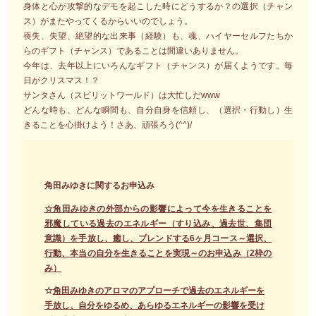
身体と心が攻撃的なデモを起こした時にどうするか？の選択（チャン
ス）がまたやってくるからいいのでしょう。
喪失、失望、絶望的な出来事（経験）も、魂、ハイヤーセルフたちか
らのギフト（チャンス）であることは間違いありません。
今年は、去年以上にいろんなギフト（チャンス）が届くようです。毎
日がクリスマス！？
サンタさん（スピリットワールド）は大忙しだwww
どんな時も、どんな瞬間も、自分自身を信頼し、（選択・行動し）生
きることを心掛けよう！さあ、頑張ろう(^^)/
角田みゆきに関するお申込み
☆角田みゆきの外部からの影響によって今を生きることを
邪魔している過去のエネルギー（すり込み、過去世、集団
意識）を手放し、癒し、ブレンドする6ヶ月コース～選択、
行動、本当の自分を生きることを実現～のお申込み（2枠の
み）
☆
角田みゆきのアロマのアプローチで過去のエネルギーを
手放し、自分をゆるめ、あらゆるエネルギーの影響を受け