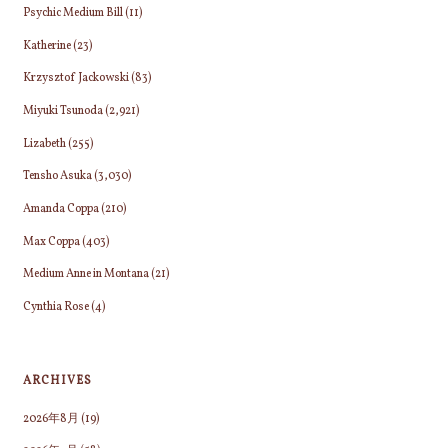
Psychic Medium Bill
(11)
Katherine
(23)
Krzysztof Jackowski
(83)
Miyuki Tsunoda
(2,921)
Lizabeth
(255)
Tensho Asuka
(3,030)
Amanda Coppa
(210)
Max Coppa
(403)
Medium Anne in Montana
(21)
Cynthia Rose
(4)
ARCHIVES
2026年8月
(19)