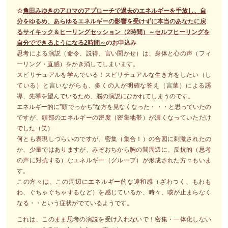
☆
角田みゆきのアロマのアプローチで過去のエネルギーを手放し、自
分をゆるめ、あらゆるエネルギーの影響を受けずに本当のあなたに戻
るサイキック＆ヒーリングセッション（2時間）～セルフヒーリングを
自分でできるようになる2時間～
のお申込み
思考による演説（命令、説得、言い聞かせ）は、身体と心の声（フィ
ーリング・直感）をかき消してしまいます。
スピリチュアルを学んでいる！スピリチュアルな生き方をしたい（し
ている）と言いながらも、多くの人が明確な答え（言葉）による誘
導、先導を望んでいるため、脳の演説にひかれてしまうのです。
エネルギー的に”頭でっかち”な方を見なくなった・・・と思っていたの
ですが、頭部のエネルギーの密度（密集地帯）が濃くなっていただけ
でした（笑）
何とも表現しづらいのですが、密集（集合！）の合図に刺激されたの
か、少量ではありますが、みぞおちから胸の間周辺に、反抗的（思考
の声に対抗する）なエネルギー（グループ）が形成された方々もいま
す。
この方々は、この周辺にエネルギー的な違和感（ざわつく、もわも
わ、ぐちゃぐちゃするなど）を感じているか、時々、咳が止まらなく
なる・・という症状がでているようです。
これは、このまま思考の演説を受け入れないで！密集・一体化しない