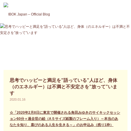
コ
ン
テ
ン
ツ
へ
ス
キ
ッ
プ
思考でハッピーと満足を”語っている”人ほど、身体
（のエネルギー）は不満と不安定さを”放って”いま
す
2020.01.16
☆「2020年2月8日に東京で開催される角田みゆきのサイキックセッシ
ョン60分＋過去世の絵（A５サイズ紙製のフレーム入り）～本当のあ
なたを知り、喜びのある人生を生きる～」のお申込み（残り1枠）