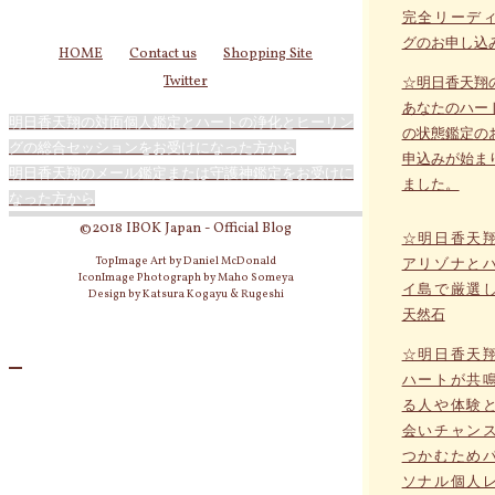
完全リーデ
グのお申し込
HOME
Contact us
Shopping Site
Twitter
☆明日香天翔
あなたのハー
明日香天翔の対面個人鑑定とハートの浄化とヒーリン
の状態鑑定の
グの総合セッションをお受けになった方から
申込みが始ま
明日香天翔のメール鑑定または守護神鑑定をお受けに
ました。
なった方から
©2018 IBOK Japan - Official Blog
☆明日香天
TopImage Art by Daniel McDonald
アリゾナと
IconImage Photograph by Maho Someya
イ島で厳選
Design by Katsura Kogayu & Rugeshi
天然石
☆明日香天
ハートが共
る人や体験
会いチャン
つかむため
ソナル個人