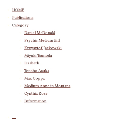
コ
HOME
ン
Publications
テ
Category
ン
Daniel McDonald
ツ
Psychic Medium Bill
へ
ス
Krzysztof Jackowski
キ
Miyuki Tsunoda
ッ
Lizabeth
プ
Tensho Asuka
Max Coppa
Medium Anne in Montana
Cynthia Rose
Information