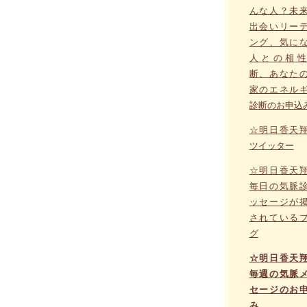
んな人？未
出会いリー
ング、気に
人との相性
断、あなた
家のエネル
診断のお申込
☆明日香天
ツイッター
☆明日香天
毎日の気脈
ッセージが
されている
グ
☆明日香天
毎週の気脈
セージのお
み