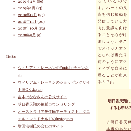
っているので
2019年2月
(86)
す。ハートの反
2019年1月
(73)
応を信じ振動を
2018年12月
(93)
発信している方
2018年11月
(90)
向に意識を向け
2018年10月
(82)
ることを心がけ
2018年9月
(9)
ましょう。そこ
でスイッチオン
となれば当たり
Links
前のようにアク
ウィリアム・レーネンのYoutubeチャンネ
ティブな自分に
戻ることが出来
ル
るのです。
ウィリアム・レーネンのショッピングサイ
トIBOK Japan
吉本ばななさんの公式サイト
明日香天翔に
明日香天翔の気脈カウンセリング
するお申込
オーストラリア先住民アーティスト、ダニ
エル・マクドナルドのInstagram
☆明日香天
増田浩樹氏の会社のサイト
本当のあな