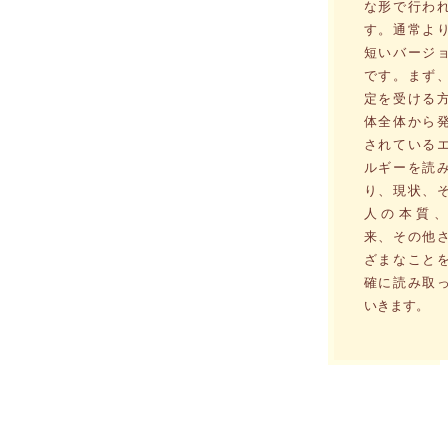
な形で行わ
す。通常よ
短いバージ
です。まず
定を受ける
体全体から
されている
ルギーを読
り、現状、
人の本質、
来、その他
ざまなこと
確に読み取
いきます。