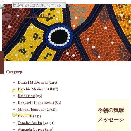
検
索
対
Category
象:
Daniel McDonald
(243)
Psychic Medium Bill
(11)
HOME
Katherine
(23)
Krzysztof Jackowski
(83)
Miyuki Tsunoda
(2,921)
今朝の気脈
Publications
Lizabeth
(255)
メッセージ
Tensho Asuka
(3,031)
Amanda Coppa
(210)