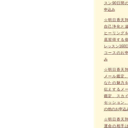
スン90日間
申込み
☆明日香天
自己浄化と
ヒーリング
底習得する
レッスン160
コースのお
み
☆明日香天
メール鑑定
なたの魅力
伝えするメ
鑑定、スカ
セッション
の他のお申込
☆明日香天
運命の相手