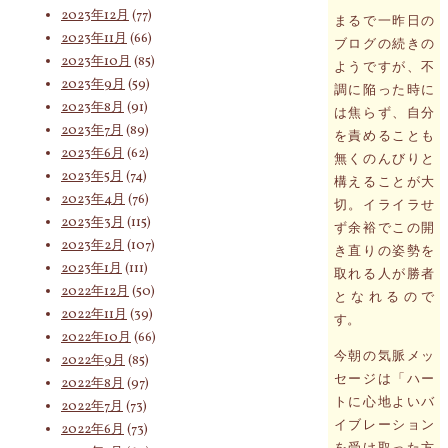
2023年12月
(77)
まるで一昨日の
2023年11月
(66)
ブログの続きの
2023年10月
(85)
ようですが、不
2023年9月
(59)
調に陥った時に
2023年8月
(91)
は焦らず、自分
2023年7月
(89)
を責めることも
2023年6月
(62)
無くのんびりと
2023年5月
(74)
構えることが大
2023年4月
(76)
切。イライラせ
2023年3月
(115)
ず余裕でこの開
2023年2月
(107)
き直りの姿勢を
2023年1月
(111)
取れる人が勝者
2022年12月
(50)
となれるので
2022年11月
(39)
す。
2022年10月
(66)
今朝の気脈メッ
2022年9月
(85)
セージは「ハー
2022年8月
(97)
トに心地よいバ
2022年7月
(73)
イブレーション
2022年6月
(73)
を受け取った方