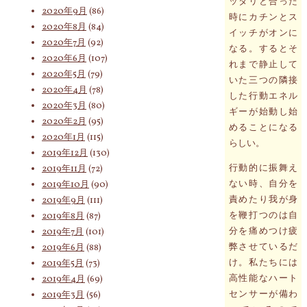
ッタリと合った
2020年9月
(86)
時にカチンとス
2020年8月
(84)
イッチがオンに
2020年7月
(92)
なる。するとそ
2020年6月
(107)
れまで静止して
2020年5月
(79)
いた三つの隣接
2020年4月
(78)
した行動エネル
2020年3月
(80)
ギーが始動し始
2020年2月
(95)
めることになる
2020年1月
(115)
らしい。
2019年12月
(130)
行動的に振舞え
2019年11月
(72)
ない時、自分を
2019年10月
(90)
責めたり我が身
2019年9月
(111)
を鞭打つのは自
2019年8月
(87)
分を痛めつけ疲
2019年7月
(101)
弊させているだ
2019年6月
(88)
け。私たちには
2019年5月
(73)
高性能なハート
2019年4月
(69)
センサーが備わ
2019年3月
(56)