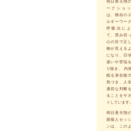
明日香天翔
ークショッ
は、独自の
ルギーワー
呼吸法によ
て、澄み切
心の目で正
物が見える
になり、日
迷いや苦悩
り除き、 内
眠る潜在能
気づき、人
適切な判断
ることをサ
トしています
明日香天翔
面個人セッ
ンは、この