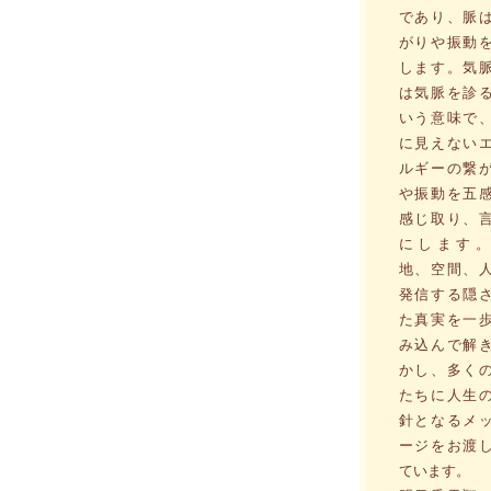
であり、脈
がりや振動
します。気
は気脈を診
いう意味で
に見えない
ルギーの繋
や振動を五
感じ取り、
にします。
地、空間、
発信する隠
た真実を一
み込んで解
かし、多く
たちに人生
針となるメ
ージをお渡
ています。