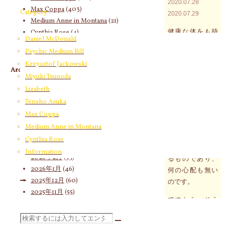
2020.07.28
Max Coppa
(403)
Category
2020.07.29
Medium Anne in Montana
(21)
健康な体をも持
Cynthia Rose
(4)
Daniel McDonald
ち、どんなに気
Psychic Medium Bill
力と行動力に満
Krzysztof Jackowski
ちている人だっ
Archives
Miyuki Tsunoda
て、しんどい時
2026年8月
(20)
Lizabeth
もあれば何もし
2026年7月
(58)
たくない日だっ
Tensho Asuka
2026年6月
(60)
てあります。そ
Max Coppa
2026年5月
(67)
れが人のバイオ
Medium Anne in Montana
2026年4月
(76)
リズムと呼ばれ
Cynthia Rose
2026年3月
(66)
る周期と符合す
Information
2026年2月
(53)
るものであり、
2026年1月
(46)
何の心配も無い
2025年12月
(60)
のです。
2025年11月
(55)
ですから、そう
2025年10月
(66)
いう自分の不調
2025年9月
(62)
検
な時期に差し掛