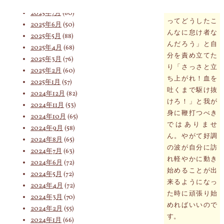
2025年8月
(75)
かった時に「私
2025年7月
(60)
ってどうしたこ
2025年6月
(50)
んなに怠け者な
索
2025年5月
(88)
んだろう」と自
2025年4月
(68)
分を責め立てた
2025年3月
(76)
り「さっさと立
2025年2月
(60)
対
ち上がれ！血を
2025年1月
(57)
吐くまで駆け抜
2024年12月
(82)
けろ！」と我が
2024年11月
(53)
象:
身に鞭打つべき
2024年10月
(65)
ではありませ
2024年9月
(58)
ん。やがて好調
2024年8月
(65)
の波が自分に訪
2024年7月
(63)
れ軽やかに動き
2024年6月
(72)
始めることが出
2024年5月
(72)
来るようになっ
2024年4月
(72)
た時に頑張り始
2024年3月
(70)
めればいいので
2024年2月
(55)
す。
2024年1月
(66)