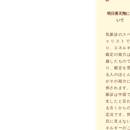
明日香天翔に
いて
気脈診のス
ャリストで
り、エネル
鑑定の能力
越したもの
り、鑑定を
る人のほと
がその能力
倒されます
脈診は中国
生したと言
る古くから
定法です。
目に見えな
ネルギーの