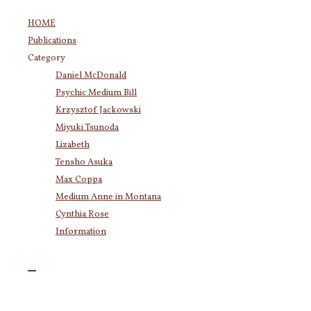
コ
HOME
ン
Publications
テ
Category
ン
Daniel McDonald
ツ
Category
Psychic Medium Bill
へ
Daniel McDonald
(243)
ス
Krzysztof Jackowski
Psychic Medium Bill
(11)
キ
Miyuki Tsunoda
Katherine
(23)
ッ
Lizabeth
Krzysztof Jackowski
(83)
プ
Tensho Asuka
Miyuki Tsunoda
(2,917)
踏ん切りが
Max Coppa
Lizabeth
(255)
つきにくい
Medium Anne in Montana
Tensho Asuka
(3,027)
ようでした
Cynthia Rose
Amanda Coppa
(210)
Max Coppa
(403)
Information
ら、最終決
Medium Anne in Montana
(21)
断の期日を
Cynthia Rose
(4)
決めること
です。そこ