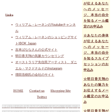
が伝えるあなた
へのメッセー
ジ、本当の自分
Links
を知るメール鑑
ウィリアム・レーネンのYoutubeチャンネ
定のお申込み
ル
☆あなたの身体
ウィリアム・レーネンのショッピングサイ
が伝えるあなた
トIBOK Japan
へのメッセー
吉本ばななさんの公式サイト
ジ、本当の自分
明日香天翔の気脈カウンセリング
を知るスカイプ
オーストラリア先住民アーティスト、ダニ
セッションのお
エル・マクドナルドのInstagram
申込み
増田浩樹氏の会社のサイト
☆明日香天翔の
あなたの魅力を
お伝えするメー
HOME
Contact us
Shopping Site
ル鑑定のお申込
Twitter
み
最初は別々の道を歩み始めていたものの、もし先に歩
☆明日香天翔が