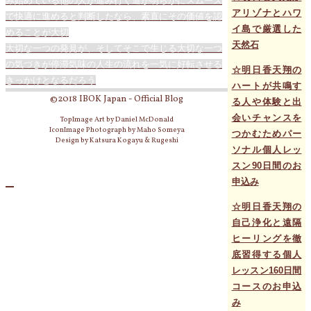
み始めている他の人が進み行く道が明らかにスムーズ
アリゾナとハワ
で快適に進めると判断したなら、素直にその価値を認
イ島で厳選した
めることが大切
天然石
大切な一つの発見が、そしてそこで生じる大切な一つ
の気づきが停滞気味の人生の流れを一気に好転させる
☆明日香天翔の
きっかけとなるだろう
ハートが共鳴す
©2018 IBOK Japan - Official Blog
る人や体験と出
会いチャンスを
TopImage Art by Daniel McDonald
IconImage Photograph by Maho Someya
つかむためパー
Design by Katsura Kogayu & Rugeshi
ソナル個人レッ
スン90日間のお
申込み
☆明日香天翔の
自己浄化と遠隔
ヒーリングを徹
底習得する個人
レッスン160日間
コースのお申込
み