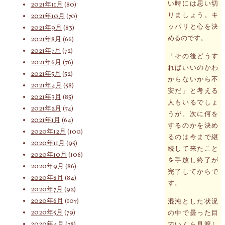
い時には思い切
2021年11月
(80)
りましょう。キ
2021年10月
(70)
ッパリと心を決
2021年9月
(83)
めるのです。
2021年8月
(66)
2021年7月
(72)
「その後どうす
2021年6月
(76)
ればいいのかわ
2021年5月
(52)
からないから不
2021年4月
(58)
安だ」と考える
2021年3月
(85)
人もいるでしょ
2021年2月
(74)
うが、次に何を
2021年1月
(64)
するのかを決め
2020年12月
(100)
るのは今まで継
2020年11月
(95)
続して来たこと
2020年10月
(106)
を手放し終了が
2020年9月
(86)
完了してからで
2020年8月
(84)
す。
2020年7月
(92)
2020年6月
(107)
混沌とした状況
2020年5月
(79)
の中で曇った目
2020年4月
(78)
でいくら見渡し