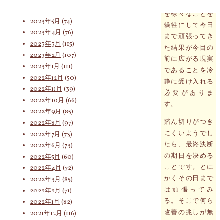
しかし長い月日
2023年6月
(62)
を様々なことを
2023年5月
(74)
犠牲にして今日
索
2023年4月
(76)
まで頑張ってき
2023年3月
(115)
た結果が今目の
2023年2月
(107)
前に広がる現実
2023年1月
(111)
であることを冷
対
2022年12月
(50)
静に受け入れる
2022年11月
(39)
必要がありま
2022年10月
(66)
す。
象:
2022年9月
(85)
踏ん切りがつき
2022年8月
(97)
にくいようでし
2022年7月
(73)
たら、最終決断
2022年6月
(73)
の期日を決める
2022年5月
(60)
ことです。とに
2022年4月
(72)
かくその日まで
2022年3月
(85)
は頑張ってみ
2022年2月
(71)
る。そこで何ら
2022年1月
(82)
改善の兆しが無
2021年12月
(116)