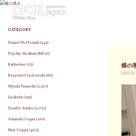
コ
ン
テ
ン
CATEGORY
ツ
へ
Daniel McDonald
(243)
ス
キ
Psychic Medium Bill
(11)
ッ
Katherine
(23)
蝶の
プ
2023.02
Krzysztof Jackowski
(83)
Miyuki Tsunoda
(2,917)
Lizabeth
(255)
Tensho Asuka
(3,027)
Amanda Coppa
(210)
Max Coppa
(403)