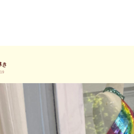
導き
.19