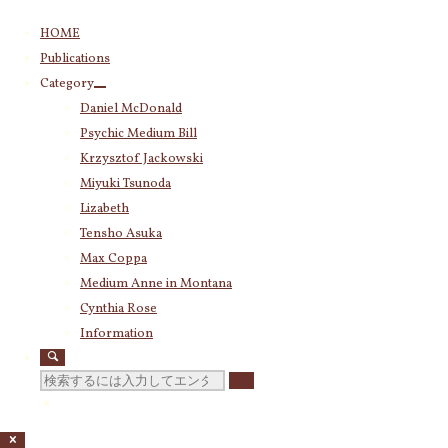
コ
HOME
ン
Publications
テ
Category
ン
Daniel McDonald
ツ
Psychic Medium Bill
へ
ス
Krzysztof Jackowski
キ
Miyuki Tsunoda
ッ
Lizabeth
プ
Tensho Asuka
Max Coppa
Medium Anne in Montana
Cynthia Rose
Information
検
索
対