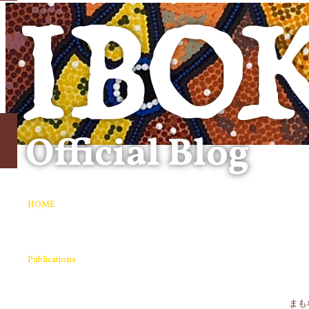
象:
HOME
Publications
まも