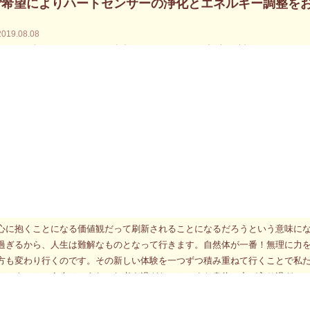
ご希望によりハートセンサーの浄化とエネルギー調整を
2019.08.08
年8月10日（土）と11日（日）に東京で開催される明日香天翔の対面個人セッシ
年8月24日（土）と25日（日）に大阪で開催される明日香天翔の対面個人セッシ
年8月31日と9月1日に大阪で開催される明日香天翔のエネルギー浄化法・対
（15名）のお申し込み
身を任せ、自然に右から左に向かって水平方向に自分の位置を変えて行く人
いて、とっても楽そうです。この映像が語りかけてくるものが今朝の気脈メ
めようとしなくても、自分を取り巻く大きな流れに沿うだけで、自然なまま
意識の居場所が変わり、それに合わせるように価値観や興味を示す対象も移
く言い換えるなら、特に何も求めなくても、自然な流れに身を任せることで
心に抱くことになる価値観だって刷新されることになるだろうという意味に
過ぎるから、人生は難解なものとなって行きます。自然体が一番！無理に力
方も変わり行くのです。その新しい体験を一つずつ積み重ねて行くことで私
ないよ」という人は、あれこれ考え過ぎなのと、まだ身体に力が入り過ぎて
（土）と11日（日）に明日香天翔の対面個人セッション（東京）が開催されま
ト！ この両日は気脈診による通常のリーディングの他に、ご希望によりハ