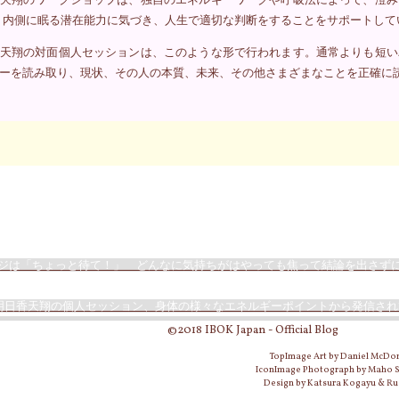
 内側に眠る潜在能力に気づき、人生で適切な判断をすることをサポートして
天翔の対面個人セッションは、このような形で行われます。通常よりも短い
ーを読み取り、現状、その人の本質、未来、その他さまざまなことを正確に
ジは「ちょっと待て！」 どんなに気持ちがはやっても焦って結論を出さず
の明日香天翔の個人セッション、身体の様々なエネルギーポイントから発信さ
©2018 IBOK Japan - Official Blog
TopImage Art by Daniel McDo
IconImage Photograph by Maho
Design by Katsura Kogayu & Ru