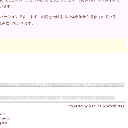
います。
バージョンです。まず、鑑定を受ける方の体全体から発信されているエ
読み取っていきます。
に、一先ずゆっくりと深呼吸をし、ハートの感覚に意識を集中してみてくだ
れているあなた自身へのメッセージを受け取り言葉にしてお伝えします
Powered by
Kahuna
&
WordPress
.
nald
 Someya
geshi