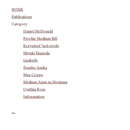
コ
HOME
ン
Publications
テ
Category
ン
Daniel McDonald
ツ
Psychic Medium Bill
へ
ス
Krzysztof Jackowski
キ
Miyuki Tsunoda
ッ
Lizabeth
プ
Tensho Asuka
Max Coppa
Medium Anne in Montana
Cynthia Rose
Information