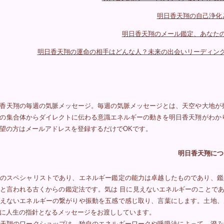
明日香天翔の自己浄化
明日香天翔のメール鑑定、あなた
明日香天翔の運命の相手はどんな人？未来の出会いリーディン
香天翔の毎週の気脈メッセージ。毎週の気脈メッセージとは、天空や大地が
の集合体からダイレクトに伝わる意識エネルギーの動きを明日香天翔がわか
望の方はメールアドレスを登録するだけでOKです。
明日香天翔につ
のスペシャリストであり、エネルギー鑑定の能力は卓越したものであり、鑑
と言われる古くからの鑑定法です。気は 目に見えないエネルギーのことで
えないエネルギーの繋がりや振動を五感で感じ取り、言葉にします。土地、
に人生の指針となるメッセージをお渡ししています。
天翔のワークショップは、独自のエネルギーワークや呼吸法によって、澄み