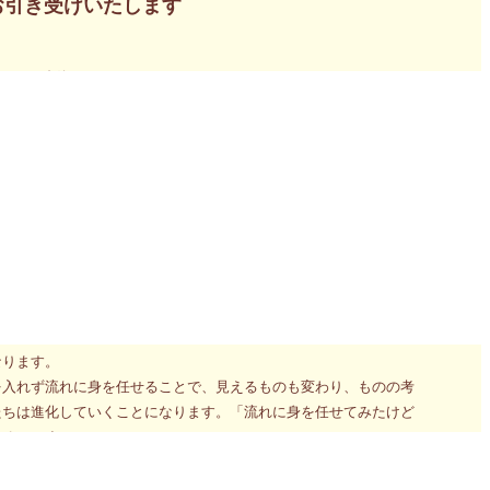
お引き受けいたします
ョンのお申込み
ョンのお申込み
面リーディング・カード占いを全て丸ごと習得してしまうパワフルワー
の姿を感じます。無理に泳ごうともせず全身の力が抜けた状態で水
ッセージです。
に視野が外側に向かって広がっていく状況が語られているのと同時
り変わることになる傾向を示しています。
、すべての状況は変化していく。当然私たちの意識が向かう先も移
なります。
を入れず流れに身を任せることで、見えるものも変わり、ものの考
たちは進化していくことになります。「流れに身を任せてみたけど
いるのです。
す。まだまだ先だと思っていたのですが、いつの間にかもう今週末か
ートセンサーの浄化とエネルギー調整をお引き受けいたします。ハ