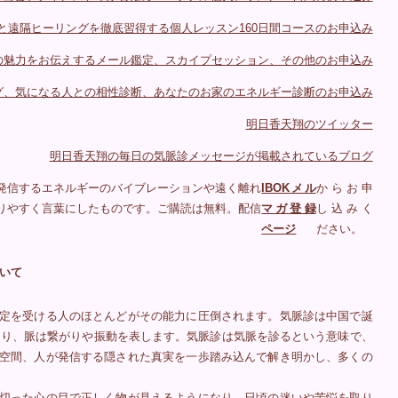
と遠隔ヒーリングを徹底習得する個人レッスン160日間コースのお申込み
の魅力をお伝えするメール鑑定、スカイプセッション、その他のお申込み
グ、気になる人との相性診断、あなたのお家のエネルギー診断のお申込み
明日香天翔のツイッター
明日香天翔の毎日の気脈診メッセージが掲載されているブログ
発信するエネルギーのバイブレーションや遠く離れ
IBOKメル
からお申
りやすく言葉にしたものです。ご購読は無料。配信
マガ登録
し込みく
ページ
ださい。
いて
定を受ける人のほとんどがその能力に圧倒されます。気脈診は中国で誕
あり、脈は繋がりや振動を表します。気脈診は気脈を診るという意味で、
空間、人が発信する隠された真実を一歩踏み込んで解き明かし、多くの
切った心の目で正しく物が見えるようになり、日頃の迷いや苦悩を取り