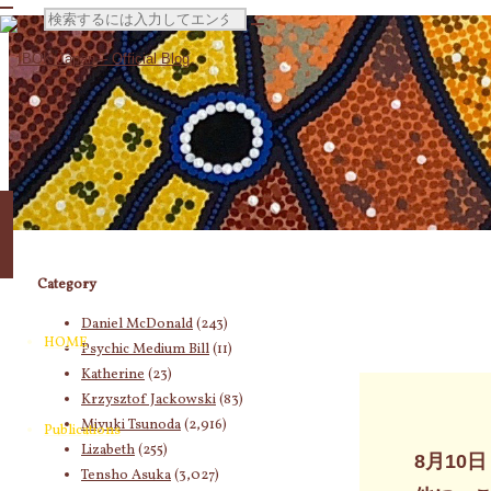
検
索
対
象:
Category
Daniel McDonald
(243)
HOME
Psychic Medium Bill
(11)
Katherine
(23)
Krzysztof Jackowski
(83)
Miyuki Tsunoda
(2,916)
Publications
Lizabeth
(255)
8月10
Tensho Asuka
(3,027)