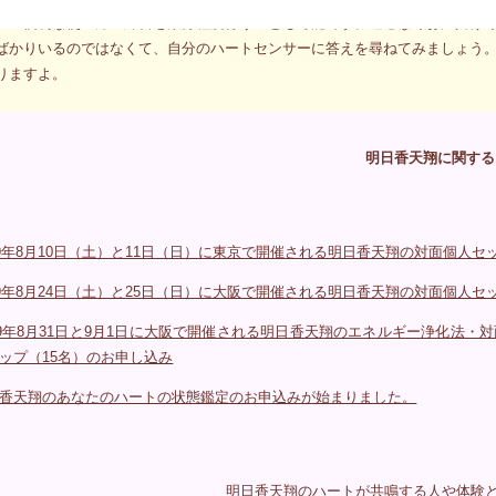
ーの便利な使い方の練習を数分程度行うことも可能です。遠慮なくお声掛け
ばかりいるのではなくて、自分のハートセンサーに答えを尋ねてみましょう
りますよ。
明日香天翔に関する
19年8月10日（土）と11日（日）に東京で開催される明日香天翔の対面個人
19年8月24日（土）と25日（日）に大阪で開催される明日香天翔の対面個人
19年8月31日と9月1日に大阪で開催される明日香天翔のエネルギー浄化法
ップ（15名）のお申し込み
香天翔のあなたのハートの状態鑑定のお申込みが始まりました。
明日香天翔のハートが共鳴する人や体験と