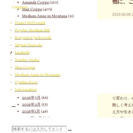
他に、
Amanda Coppa
(210)
Category
Max Coppa
(403)
2019.08.08
Medium Anne in Montana
(21)
☆2019
Cynthia Rose
(4)
Daniel McDonald
Psychic Medium Bill
☆2019
Krzysztof Jackowski
☆2019
Miyuki Tsunoda
クショップ
Lizabeth
Archives
Tensho Asuka
川の流れに
2026年8月
(11)
に浮かんで
Max Coppa
2026年7月
(58)
Medium Anne in Montana
2026年6月
(60)
意識的に求
Cynthia Rose
2026年5月
(67)
に、自分の
Information
2026年4月
(76)
分かりやす
2026年3月
(66)
り変わり、
2026年2月
(53)
難しく考え
2026年1月
(46)
え方や生き
2025年12月
(60)
何も変わら
2025年11月
(55)
8月10日
検
2025年10月
(66)
らのスター