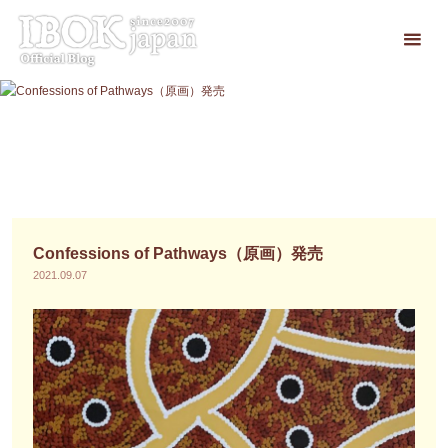
コ
ン
テ
ン
ツ
へ
ス
キ
ッ
プ
Confessions of Pathways（原画）発売
2021.09.07