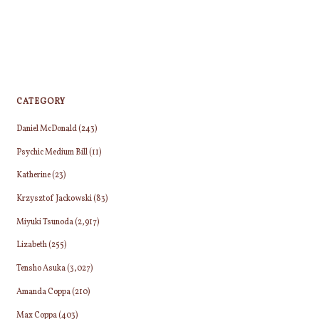
CATEGORY
Daniel McDonald
(243)
Psychic Medium Bill
(11)
Katherine
(23)
Krzysztof Jackowski
(83)
Miyuki Tsunoda
(2,917)
Lizabeth
(255)
Tensho Asuka
(3,027)
Amanda Coppa
(210)
Max Coppa
(403)