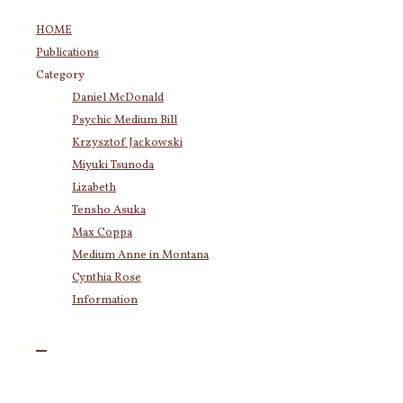
コ
HOME
ン
Publications
テ
Category
ン
Daniel McDonald
ツ
Category
Psychic Medium Bill
へ
Daniel McDonald
(243)
ス
Krzysztof Jackowski
Psychic Medium Bill
(11)
キ
Miyuki Tsunoda
Katherine
(23)
ッ
Lizabeth
Krzysztof Jackowski
(83)
プ
Tensho Asuka
Miyuki Tsunoda
(2,918)
大切な方向
Max Coppa
Lizabeth
(255)
に気付き、
Medium Anne in Montana
Tensho Asuka
(3,028)
その先にあ
Cynthia Rose
Amanda Coppa
(210)
Max Coppa
(403)
Information
るものに対
Medium Anne in Montana
(21)
して心惹か
Cynthia Rose
(4)
れ意識が向
かって行く