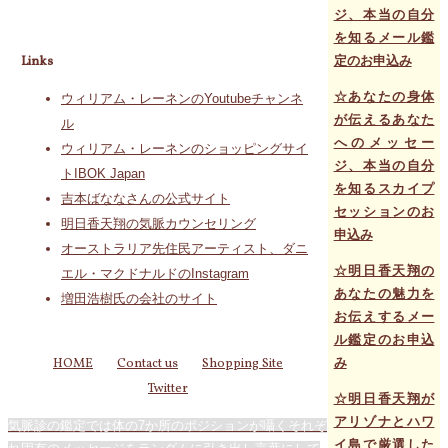
ジ、本当の自分
を知るメール鑑
定のお申込み
Links
☆あなたの身体
ウィリアム・レーネンのYoutubeチャンネ
が伝えるあなた
ル
へのメッセー
ウィリアム・レーネンのショッピングサイ
ジ、本当の自分
トIBOK Japan
を知るスカイプ
吉本ばななさんの公式サイト
セッションのお
明日香天翔の気脈カウンセリング
申込み
オーストラリア先住民アーティスト、ダニ
☆明日香天翔の
エル・マクドナルドのInstagram
あなたの魅力を
増田浩樹氏の会社のサイト
お伝えするメー
ル鑑定のお申込
み
HOME
Contact us
Shopping Site
Twitter
☆明日香天翔が
アリゾナとハワ
気脈診の鑑定では体の7か所のポジションが囁くそれぞ
イ島で厳選した