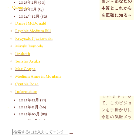
ョン～あなたの
2025年2月
(60)
Category
本質とこれから
2025年1月
(57)
を正確に知る～
2024年12月
(82)
(1時間）のお申
2024年11月
(53)
Daniel McDonald
込み
2024年10月
(65)
Psychic Medium Bill
2024年9月
(58)
Krzysztof Jackowski
胸部に軽い衝撃
2024年8月
(65)
Miyuki Tsunoda
が加わることが
2024年7月
(63)
Lizabeth
きっかけになり
2024年6月
(72)
ハートのあたり
Tensho Asuka
2024年5月
(72)
から一羽の鳥が
Max Coppa
2024年4月
(72)
勢いよく左側へ
Medium Anne in Montana
2024年3月
(70)
と飛び立つ光景
Cynthia Rose
2024年2月
(55)
が浮かび上がっ
Information
2024年1月
(66)
ています。さ
2023年12月
(77)
て、このビジョ
2023年11月
(66)
ンを手掛かりに
2023年10月
(85)
今朝の気脈メッ
2023年9月
(59)
セージを読み解
2023年8月
(91)
いていきます
検
2023年7月
(89)