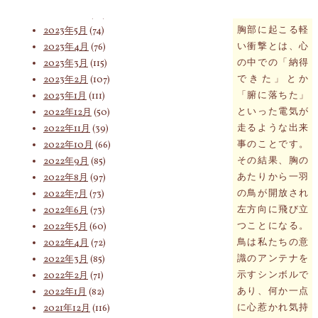
ね。
2023年6月
(62)
胸部に起こる軽
2023年5月
(74)
い衝撃とは、心
索
2023年4月
(76)
の中での「納得
2023年3月
(115)
できた」とか
2023年2月
(107)
「腑に落ちた」
2023年1月
(111)
対
といった電気が
2022年12月
(50)
走るような出来
2022年11月
(39)
事のことです。
2022年10月
(66)
象:
その結果、胸の
2022年9月
(85)
あたりから一羽
2022年8月
(97)
の鳥が開放され
2022年7月
(73)
左方向に飛び立
2022年6月
(73)
つことになる。
2022年5月
(60)
鳥は私たちの意
2022年4月
(72)
識のアンテナを
2022年3月
(85)
示すシンボルで
2022年2月
(71)
あり、何か一点
2022年1月
(82)
に心惹かれ気持
2021年12月
(116)