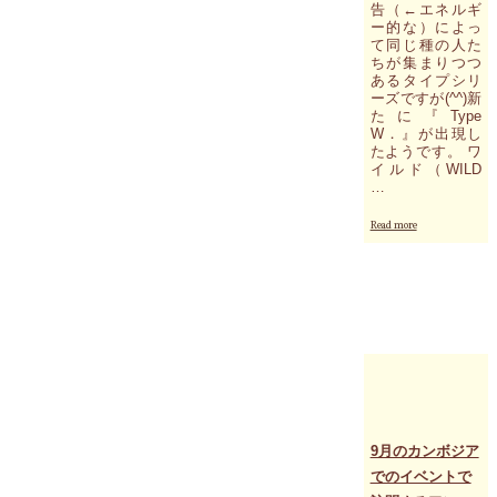
告（←エネルギ
各
ー的な）によっ
臓
て同じ種の人た
器、
ちが集まりつつ
器
あるタイプシリ
官
ーズですが(^^)新
は
たに『Type
脳
W．』が出現し
たようです。 ワ
の
イルド（WILD
指
…
令
（信
"新
Read more
号
た
／
に
統
Type
合）
W.
か
の
ら
出
独
現"
立
し、
エ
ネ
ル
9月のカンボジア
ギ
ー
でのイベントで
を