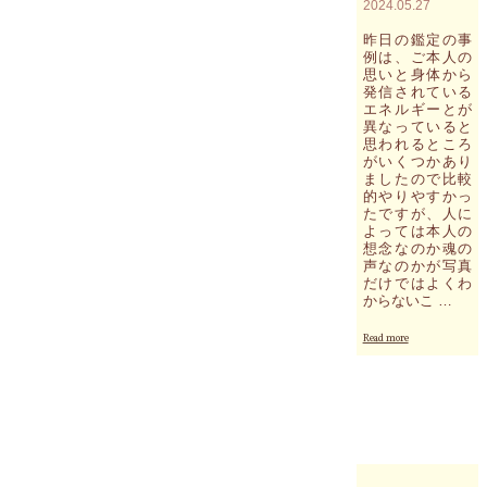
2024.05.27
コ
ー
昨日の鑑定の事
ル
例は、ご本人の
ワ
思いと身体から
ッ
発信されている
ト
エネルギーとが
の
異なっていると
エ
思われるところ
ネ
がいくつかあり
ル
ましたので比較
ギ
的やりやすかっ
ー
たですが、人に
の
よっては本人の
解
想念なのか魂の
析：
声なのかが写真
だけではよくわ
カ
からないこ …
ン
ボ
"魂
ジ
Read more
の
ア
声
に
を
点
お
在
聞
す
き
る
に
複
な
数