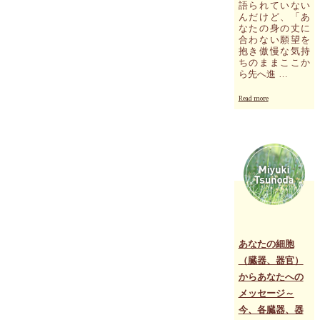
語られていない
んだけど、「あ
なたの身の丈に
合わない願望を
抱き傲慢な気持
ちのままここか
ら先へ進 …
"9
Read more
月
の
カ
ン
ボ
ジ
ア
で
の
イ
ベ
ン
あなたの細胞
ト
（臓器、器官）
で
からあなたへの
訪
問
メッセージ～
す
今、各臓器、器
る