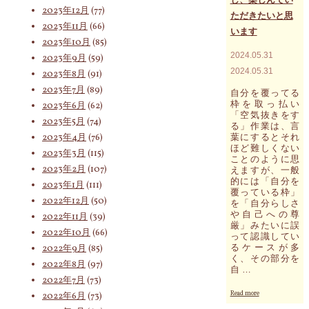
2023年12月
(77)
朝
ただきたいと思
の
2023年11月
(66)
います
気
2023年10月
(85)
脈
2024.05.31
2023年9月
(59)
メ
ッ
2024.05.31
2023年8月
(91)
セ
2023年7月
(89)
自分を覆ってる
ー
枠を取っ払い
2023年6月
(62)
ジ
「空気抜きをす
が
2023年5月
(74)
る」作業は、言
語
2023年4月
(76)
葉にするとそれ
る
ほど難しくない
大
2023年3月
(115)
ことのように思
切
2023年2月
(107)
えますが、一般
な
的には「自分を
2023年1月
(111)
キ
覆っている枠」
ー
2022年12月
(50)
を「自分らしさ
ワ
や自己への尊
2022年11月
(39)
ー
厳」みたいに誤
2022年10月
(66)
ド
って認識してい
は
るケースが多
2022年9月
(85)
「身
く、その部分を
2022年8月
(97)
自 …
を
2022年7月
(73)
引
"気
く」
Read more
2022年6月
(73)
脈
で