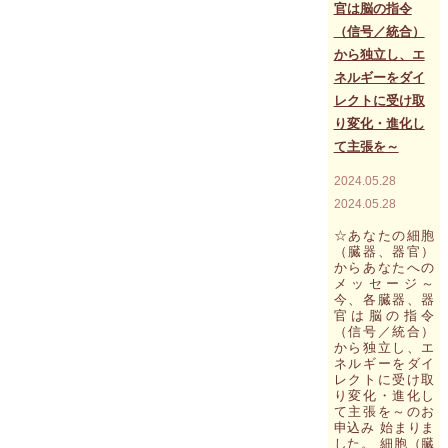
官は脳の指令
ア
ン
（信号／統合）
コ
から独立し、エ
ー
ネルギーをダイ
ル
ワ
レクトに受け取
ッ
り変化・進化し
ト
の
て主張を～
エ
ネ
2024.05.28
ル
2024.05.28
ギ
ー
☆あなたの細胞
の
（臓器、器官）
解
からあなたへの
析"
メッセージ～
今、各臓器、器
官は脳の指令
（信号／統合）
から独立し、エ
ネルギーをダイ
レクトに受け取
り変化・進化し
て主張を～のお
申込み 始まりま
した。 細胞（臓