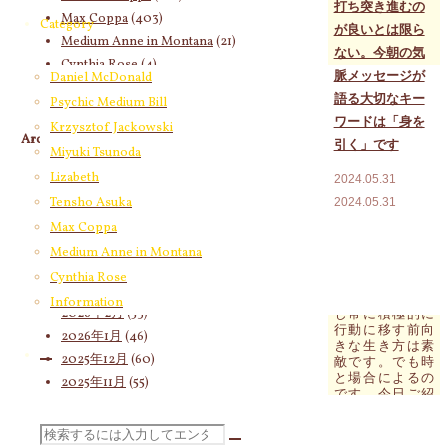
打ち突き進むの
Max Coppa
(403)
Category
が良いとは限ら
Medium Anne in Montana
(21)
ない。今朝の気
Cynthia Rose
(4)
脈メッセージが
Daniel McDonald
語る大切なキー
Psychic Medium Bill
ワードは「身を
Krzysztof Jackowski
Archives
引く」です
Miyuki Tsunoda
2026年8月
(18)
Lizabeth
2024.05.31
2026年7月
(58)
Tensho Asuka
2024.05.31
2026年6月
(60)
Max Coppa
今朝の気脈メッ
2026年5月
(67)
セージが語る大
Medium Anne in Montana
切なキーワード
2026年4月
(76)
Cynthia Rose
は「身を引く」
2026年3月
(66)
です。 自分を信
Information
2026年2月
(53)
じ常に積極的に
行動に移す前向
2026年1月
(46)
きな生き方は素
2025年12月
(60)
敵です。でも時
と場合によるの
2025年11月
(55)
です。今日ご紹
2025年10月
(66)
介するのは、せ
っかく行動を始
2025年9月
(62)
検
めたにもかかわ