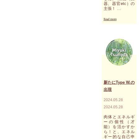
器、器官etc）の
主張！ …
"あ
Read more
な
た
の
細
胞
（臓
器、
器
官）
か
ら
あ
新たにType W.の
な
出現
た
へ
2024.05.28
の
2024.05.28
メ
ッ
肉体とエネルギ
セ
ーの個性（才
ー
能）を活かすか
ジ
ら！と、エネル
～
ギー的な自己申
今、