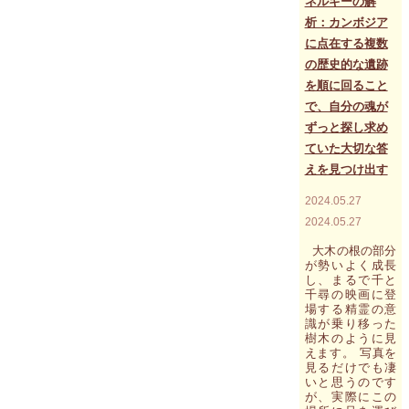
ネルギーの解
退」"
析：カンボジア
に点在する複数
の歴史的な遺跡
を順に回ること
で、自分の魂が
ずっと探し求め
ていた大切な答
えを見つけ出す
2024.05.27
2024.05.27
大木の根の部分
が勢いよく成長
し、まるで千と
千尋の映画に登
場する精霊の意
識が乗り移った
樹木のように見
えます。 写真を
見るだけでも凄
いと思うのです
が、実際にこの