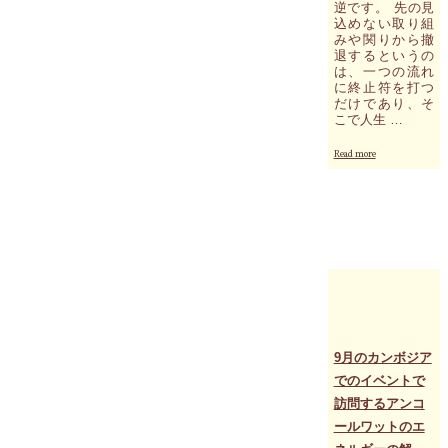
逆です。 先の見
ネ
込めない取り組
ル
みや関りから撤
ギ
退するというの
ー
は、一つの流れ
の
に終止符を打つ
解
だけであり、そ
析"
こで人生 …
"今
Read more
朝
の
大
切
な
キ
ー
ワ
ー
ド
は
「店
9月のカンボジア
じ
でのイベントで
ま
訪問するアンコ
い」
と
ールワットのエ
「撤