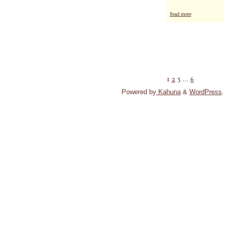
め
"明
て
Read more
日
い
香
た
天
大
翔
切
の
な
今
答
の
え
1
2
3
…
6
投
あ
を
な
Powered by
Kahuna
&
WordPress
.
見
た
つ
稿
の
け
メ
出
ー
す"
の
ル
鑑
定
ペ
の
事
例"
ー
ジ