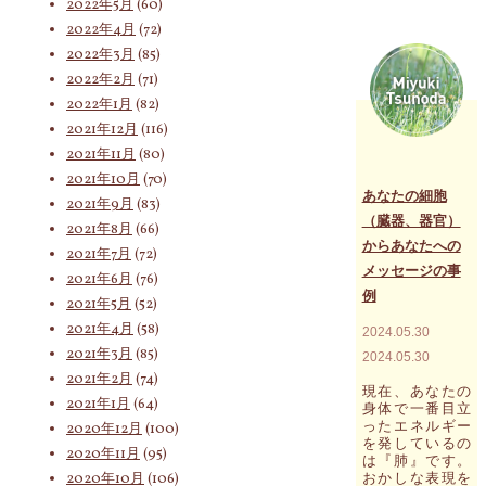
2022年5月
(60)
診
す"
の
2022年4月
(72)
セ
2022年3月
(85)
ッ
2022年2月
(71)
シ
ョ
2022年1月
(82)
ン
2021年12月
(116)
で
2021年11月
(80)
お
受
2021年10月
(70)
け
あなたの細胞
2021年9月
(83)
に
（臓器、器官）
2021年8月
(66)
な
からあなたへの
る
2021年7月
(72)
方
メッセージの事
2021年6月
(76)
が
例
2021年5月
(52)
枠
を
2021年4月
(58)
2024.05.30
し
2021年3月
(85)
2024.05.30
て
持
2021年2月
(74)
現在、あなたの
っ
2021年1月
(64)
身体で一番目立
て
ったエネルギー
2020年12月
(100)
い
を発しているの
る
2020年11月
(95)
は『肺』です。
も
2020年10月
(106)
おかしな表現を
の