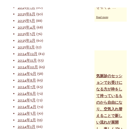
2025年8月
(75)
らず、直ちに身
2025年7月
(60)
を引くよ …
2025年6月
(50)
"常
Read more
索
2025年5月
(88)
に
わ
2025年4月
(68)
が
2025年3月
(76)
身
2025年2月
(60)
に
対
鞭
2025年1月
(57)
打
2024年12月
(82)
ち
2024年11月
(53)
突
象:
き
2024年10月
(65)
進
2024年9月
(58)
む
気脈診のセッシ
の
2024年8月
(65)
ョンでお受けに
が
2024年7月
(63)
なる方が枠をし
良
2024年6月
(72)
い
て持っているも
と
2024年5月
(72)
のから自由にな
は
2024年4月
(72)
り、空気入れ替
限
2024年3月
(70)
ら
えることで新し
な
2024年2月
(55)
い流れが展開
い。
2024年1月
(66)
し、楽しんでい
今