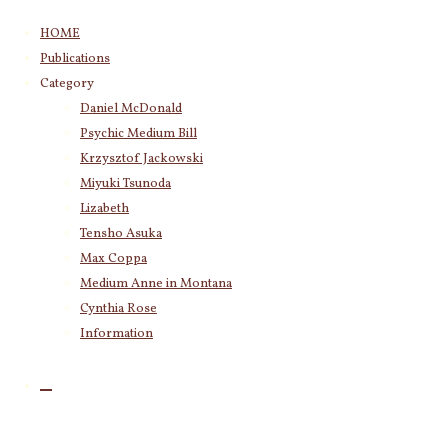
コ
HOME
ン
Publications
テ
Category
ン
Daniel McDonald
ツ
Psychic Medium Bill
へ
ス
Krzysztof Jackowski
キ
Miyuki Tsunoda
ッ
Lizabeth
プ
Tensho Asuka
Max Coppa
Medium Anne in Montana
Cynthia Rose
Information