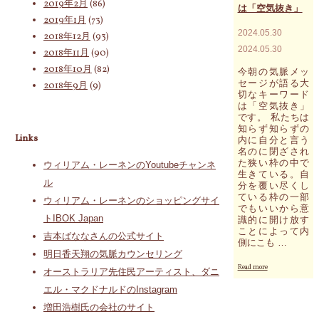
2019年2月
(86)
の
は「空気抜き」
楽
メ
2019年1月
(73)
し
ッ
ん
2024.05.30
2018年12月
(93)
セ
で
2024.05.30
2018年11月
(90)
ー
い
ジ
2018年10月
(82)
た
今朝の気脈メッ
の
だ
セージが語る大
2018年9月
(9)
事
き
切なキーワード
例"
た
は「空気抜き」
です。 私たちは
い
知らず知らずの
と
Links
内に自分と言う
思
名のに閉ざされ
い
た狭い枠の中で
ウィリアム・レーネンのYoutubeチャンネ
ま
生きている。自
す"
ル
分を覆い尽くし
ている枠の一部
ウィリアム・レーネンのショッピングサイ
でもいいから意
トIBOK Japan
識的に開け放す
ことによって内
吉本ばななさんの公式サイト
側にこも …
明日香天翔の気脈カウンセリング
"今
Read more
オーストラリア先住民アーティスト、ダニ
朝
の
エル・マクドナルドのInstagram
気
増田浩樹氏の会社のサイト
脈