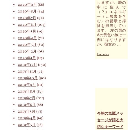
しますが、肺の
2020年9月
(86)
か
中に住んで
ら
2020年8月
(84)
（？）エネルギ
自
ー（←酸素を含
2020年7月
(92)
由
む）の循環と掃
2020年6月
(107)
に
除を担当してい
な
ます。 左の図の
2020年5月
(79)
り、
Aの黄色い線は一
2020年4月
(78)
例にはなります
空
が、彼女の …
2020年3月
(80)
気
入
2020年2月
(95)
"あ
れ
Read more
2020年1月
(115)
な
替
た
2019年12月
(130)
え
の
る
2019年11月
(72)
細
こ
2019年10月
(90)
胞
と
（臓
で
2019年9月
(111)
器、
新
2019年8月
(87)
器
し
官）
2019年7月
(101)
い
か
流
2019年6月
(88)
ら
れ
2019年5月
(73)
あ
今朝の気脈メッ
が
な
2019年4月
(69)
展
セージが語る大
た
開
2019年3月
(56)
切なキーワード
へ
し、