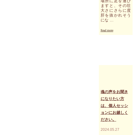
場所に足を運び
ますと、その壮
大さにさらに度
肝を抜かれそう
にな …
"9
Read more
月
の
カ
ン
ボ
ジ
ア
で
の
イ
ベ
ン
魂の声をお聞き
ト
になりたい方
で
は、個人セッシ
訪
問
ョンにお越しく
す
ださい。
る
ア
2024.05.27
ン