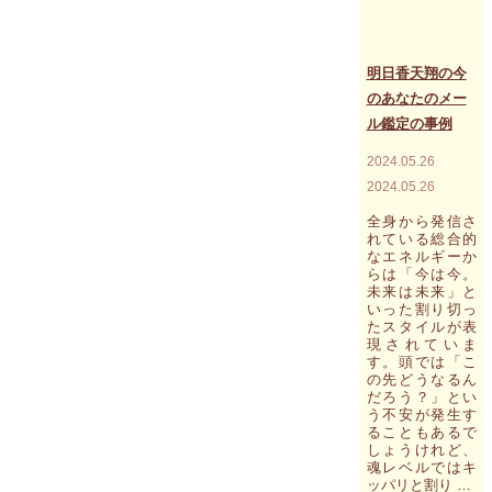
り
の
た
歴
い
史
方
明日香天翔の今
的
は、
な
のあなたのメー
個
遺
ル鑑定の事例
人
跡
セ
を
2024.05.26
ッ
順
シ
に
2024.05.26
ョ
回
ン
全身から発信さ
る
に
れている総合的
こ
なエネルギーか
お
と
らは「今は今。
越
で、
未来は未来」と
し
自
いった割り切っ
く
分
たスタイルが表
だ
の
現されていま
さ
魂
す。頭では「こ
い。"
が
の先どうなるん
ず
だろう？」とい
っ
う不安が発生す
と
ることもあるで
探
しょうけれど、
し
魂レベルではキ
ッパリと割り …
求