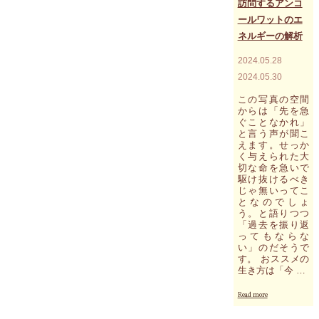
訪問するアンコ
ダ
ールワットのエ
イ
レ
ネルギーの解析
ク
ト
2024.05.28
に
2024.05.30
受
け
この写真の空間
取
からは「先を急
り
ぐことなかれ」
変
と言う声が聞こ
化・
えます。せっか
進
く与えられた大
化
切な命を急いで
し
駆け抜けるべき
て
じゃ無いってこ
となのでしょ
主
う。と語りつつ
張
「過去を振り返
を
ってもならな
～"
い」のだそうで
す。 おススメの
生き方は「今 …
"9
Read more
月
の