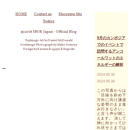
メ
ッ
セ
HOME
Contact us
Shopping Site
ー
Twitter
ジ
が
©2018 IBOK Japan - Official Blog
語
る
9月のカンボジア
TopImage Art by Daniel McDonald
大
でのイベントで
IconImage Photograph by Maho Someya
切
Design by Katsura Kogayu & Rugeshi
訪問するアンコ
な
キ
ールワットのエ
ー
ネルギーの解析
ワ
ー
2024.05.30
ド
2024.05.30
は
「空
この写真からは
気
「目線を斜め下
抜
方向に向け謙虚
き」"
な姿勢のまま進
み行きなさい」
と言う声が聞こ
えます。 決して
神に向かってひ
れ伏せとまでは