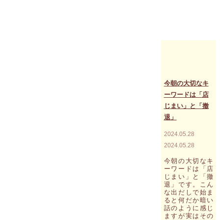
カ
ン
ボ
ジ
ア
で
の
イ
ベ
ン
今朝の大切なキ
ト
ーワードは「店
で
じまい」と「撤
訪
問
退」
す
る
2024.05.28
ア
2024.05.28
ン
コ
今朝の大切なキ
ー
ーワードは「店
ル
じまい」と「撤
ワ
退」です。こん
ッ
な出だしで始ま
ト
ると何だか暗い
の
話のように感じ
エ
ますが実はその