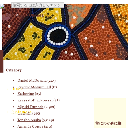
検
索
対
Category
象:
Daniel McDonald
(243)
Psychic Medium Bill
(11)
HOME
Katherine
(23)
Krzysztof Jackowski
(83)
Miyuki Tsunoda
(2,921)
Publications
Lizabeth
(255)
Tensho Asuka
(3,029)
常にわが身に鞭
Amanda Coppa
(210)