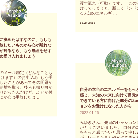
渡す流れ（行動）です。 この
め、
て
けしてしまうと、新しくドンド
本
る未知のエネルギ …
み
当
て
READ MORE
"新
の
く
し
あ
だ
に決めたはずなのに、もしも
く
放したいものから心が離れな
な
さ
ド
が居るなら、もう無理をせず
た
い。
め受け入れましょう
ン
が
力
ド
使
を
のメール鑑定（どんなことも
ン
けます）のお申込み もう手
え
抜
したことがあってその問題か
や
る、
距離を取り、後ろも振り向か
き
自分の本当のエネルギーをもっ
っ
りだったんだけど、ふとが付
感じ、未知の未来に向けて目覚
使
にか心は手放したは …
流
て
できている方に向けた90分のZo
う
れ
ョンをお受けになった方から
く
べ
2022.01.26
に
る
き
従
みゆきさん、先日のセッション
未
がとうごさいました。 自分の
エ
う
をもっと感じたいと思って申し
知
ネ
が、レーネンさんやみゆきさん