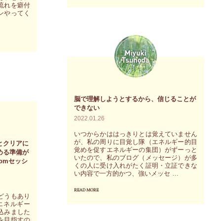
流れを癖付
田
ー
観。
ンやってく
み
を
色
ゆ
デ
眼
き
ジ
鏡
の
タ
で
声
ル
見
が
ア
る
脳で理解しようとするから、信じることが
あ
ー
こ
できない
な
ト
と
2022.01.26
た
で
な
いつからかははっきりとは覚えていません
を
が、私の周りに目覚し隊（エネルギー的目
視
とクリアに
く
覚めを促すエネルギーの集団）がずーっと
める準備が
導
覚
そ
いたので、私のブログ（メッセージ）が多
omセッシ
くの人に受け入れがたく証明・立証できな
く
化
れ
い内容で一方的かつ、強いメッセ …
こ
～
ぞ
READ MORE
"脳
と
全
どうもあり
れ
エネルギー
で
を
て
の
込みました
理
を目指すの
体