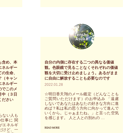
か
ら
今
の
自
分
へ
も含め、本
自分の内側に存在する二つの異なる価値
～
エネルギー
観。色眼鏡で見ることなくそれぞれの価値
魂
ての生命、
観を大切に受け止めましょう。あるがまま
す（キャン
に自由に解放することも必要なのです
の
エネルギー
2022.01.28
歴
のでこのメ
☆明日香天翔のメール鑑定（どんなことも
月中（３日
史
ご質問いただけます）のお申込み 「遠慮
ください
しないであなたはあなたの好きな方向に進
も
めば？私は私の思う方向に向かって進んで
含
いくから。じゃぁまたね。」と言った空気
らない人も
を感じます。 人と人との別れの …
め、
仕事に 関
がエネルギ
本
READ MORE
"自
だけど、一