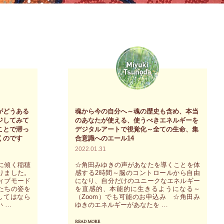
がどうある
魂から今の自分へ～魂の歴史も含め、本当
ジしてみて
のあなたが使える、使うべきエネルギーを
ことで滞っ
デジタルアートで視覚化～全ての生命、集
くのです
合意識へのエール14
2022.01.31
に傾く稲穂
☆角田みゆきの声があなたを導くことを体
りました。
感する2時間～脳のコントロールから自由
ィブモード
になり、自分だけのユニークなエネルギー
たちの姿を
を直感的、本能的に生きるようになる～
してはなら
（Zoom）でも可能のお申込み ☆角田み
 …
ゆきのエネルギーがあなたを …
READ MORE
"魂