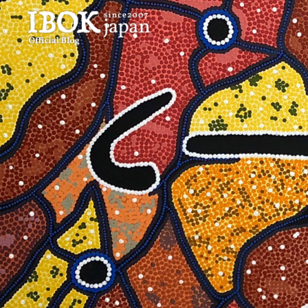
コ
ン
テ
ン
ツ
へ
ス
キ
ッ
プ