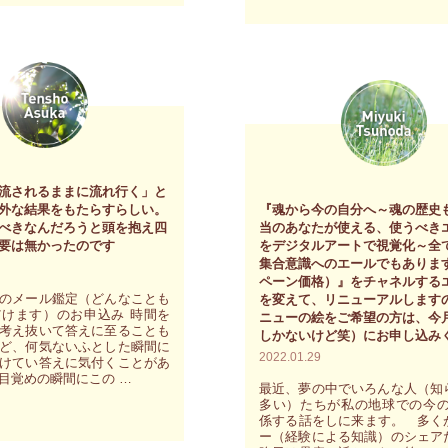
断
に
迷
っ
た
時
に
流されるままに流れ行く」と
外な結果をもたらすらしい。
『魂から今の自分へ～魂の歴史
は、
べきなんだろうと頭を抱え四
当のあなたが使える、使うべき
今
要は無かったのです
をデジタルアートで視覚化～全
集合意識へのエールでもありま
の
ペーン価格）』をチャネルする
自
のメール鑑定（どんなことも
を変えて、リニューアルします
けます）のお申込み 時間を
ニューの絵をご希望の方は、今
分
考え抜いて答えに至ることも
しかないけど笑）にお申し込み
ど、何気ないふとした瞬間に
が
2022.01.29
けてい答えに気付くことがあ
ど
目覚めの瞬間にこの …
最近、夢の中でいろんな人（知
う
多い）たちが私の地球での今の
力
係する話をしに来ます。 多く
あ
ー（経験による知識）のシェア