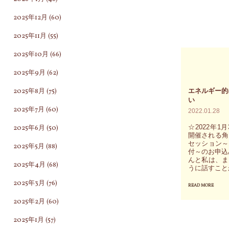
ン
抜
2025年12月
(60)
が
い
2025年11月
(55)
囁
て
く
流
2025年10月
(66)
そ
さ
2025年9月
(62)
れ
れ
2025年8月
(75)
エネルギー的
ぞ
る
い
れ
ま
2025年7月
(60)
2022.01.28
固
ま
☆2022年1
2025年6月
(50)
有
に
開催される角
セッション～
2025年5月
(88)
の
流
付～のお申込
んと私は、ま
メ
れ
2025年4月
(68)
うに話すこと
ッ
行
2025年3月
(76)
READ MORE
"エ
セ
く」
ネ
2025年2月
(60)
ー
と
ル
ジ
い
2025年1月
(57)
ギ
を