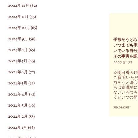
う
2024年12月
(82)
ー
ラ
姿
的
2024年11月
(53)
ン
勢
に
ダ
が
2024年10月
(65)
は
ム
意
2024年9月
(58)
手放そうと心
感
に
外
いつまでも手
じ
2024年8月
(65)
引
いでいる自分
な
その事実を認
て
き
結
2024年7月
(63)
2022.01.27
い
出
果
2024年6月
(72)
☆明日香天翔
な
し
を
ご質問いただ
放そうと決心
い
2024年5月
(72)
言
も
らは意識的に
人
葉
ないいるつも
た
2024年4月
(72)
くといつの間
な
に
ら
2024年3月
(70)
ど
READ MORE
"手
し
す
い
2024年2月
(55)
放
て
ら
な
そ
お
し
2024年1月
(66)
い"
う
伝
い。