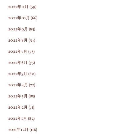
2022年11月
(39)
で
え
も
四
2022年10月
(66)
手
苦
2022年9月
(85)
放
八
2022年8月
(97)
し
苦
た
す
2022年7月
(73)
い
る
2022年6月
(73)
も
必
2022年5月
(60)
の
要
か
は
2022年4月
(72)
ら
無
2022年3月
(85)
心
か
2022年2月
(71)
が
っ
離
た
2022年1月
(82)
れ
の
2021年12月
(116)
な
で