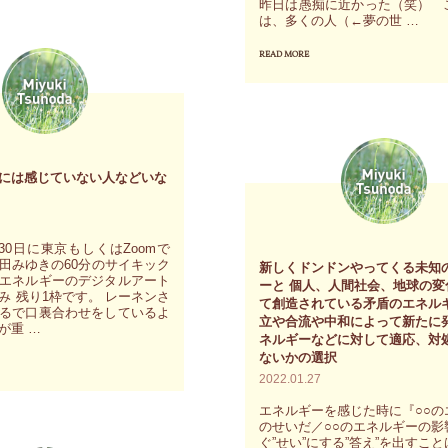
昨日は愚痴に近かった（笑） 
る
は、多くの人（←夢の世 …
こ
READ MORE
"『魂
と
か
が
ら
一
今
番
の
自
には感じていない人などいな
自
然
分
な
へ
月30日に東京もしくはZoomで
の
田みゆきの60分のサイキック
新しくドンドンやってくる未知
～
か
エネルギーのデジタルアート
ーと 個人、人間社会、地球の変
み 残り1枠です。 レーネンさ
魂
て創造されている矛盾のエネル
を
るで口裏合わせをしているよ
立や合流や中和によって新たに
の
が重 …
イ
ネルギーなどに対して適応、対
歴
ないかの選択
メ
2022.01.27
史
ー
も
エネルギーを感じた時に『○○の
ジ
のせいだ／○○のエネルギーの影
含
し
ぐ”せい”にする”答え”を出すこ