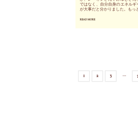
こ
の
ではなく、自分自身のエネルギ
ル
が大事だと分かりました。もっと
と
エ
ギ
で
ネ
READ MORE
"自
ー
滞
ル
分
を
っ
ギ
の
デ
て
ー
本
ジ
い
と
当
タ
た
個
の
ル
局
人、
エ
ア
…
1
2
3
面
人
ネ
ー
投
も
間
ル
ト
ス
社
ギ
稿
で
ム
会、
ー
視
ー
地
を
の
覚
ズ
球
も
化
に
の
ペ
っ
～
流
変
と