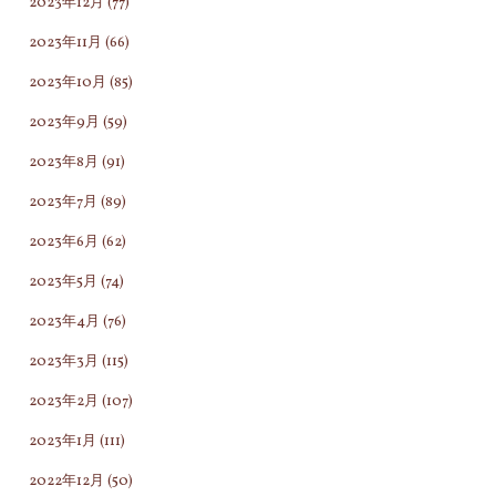
2023年12月
(77)
と
え
こ
2023年11月
(66)
心
し
の
に
て
先
2023年10月
(85)
決
い
ど
2023年9月
(59)
め
ま
う
2023年8月
(91)
た
す"
す
は
べ
2023年7月
(89)
ず
き
2023年6月
(62)
な
な
2023年5月
(74)
の
ん
に、
だ
2023年4月
(76)
も
ろ
2023年3月
(115)
し
う
2023年2月
(107)
も
と
い
頭
2023年1月
(111)
つ
を
2022年12月
(50)
ま
抱