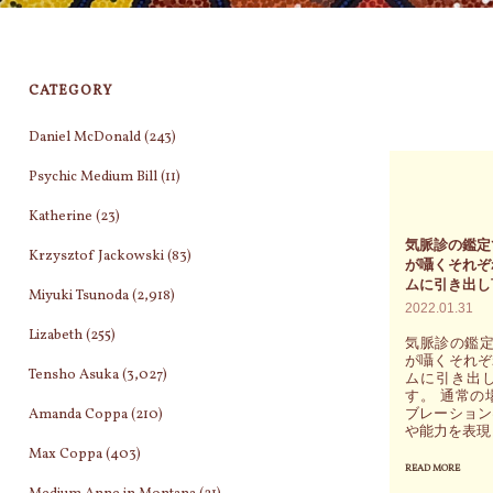
CATEGORY
Daniel McDonald
(243)
Psychic Medium Bill
(11)
Katherine
(23)
気脈診の鑑定
Krzysztof Jackowski
(83)
が囁くそれぞ
ムに引き出し
Miyuki Tsunoda
(2,918)
2022.01.31
Lizabeth
(255)
気脈診の鑑定
が囁くそれぞ
Tensho Asuka
(3,027)
ムに引き出
す。 通常の
Amanda Coppa
(210)
ブレーション
や能力を表現
Max Coppa
(403)
READ MORE
"気