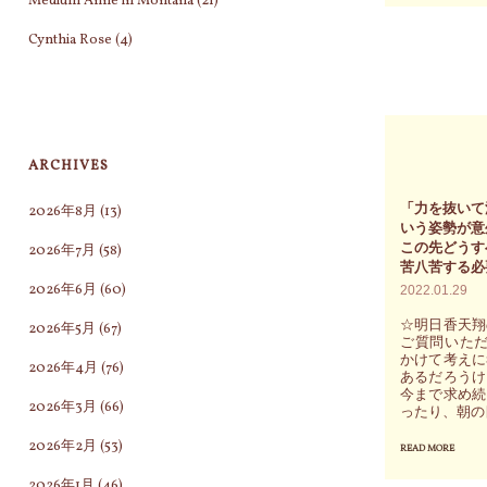
Medium Anne in Montana
(21)
脈
診
Cynthia Rose
(4)
の
鑑
定
で
ARCHIVES
は
「力を抜いて
2026年8月
(13)
体
いう姿勢が意
の
この先どうす
2026年7月
(58)
苦八苦する必
7
2026年6月
(60)
2022.01.29
か
☆明日香天翔
2026年5月
(67)
所
ご質問いただ
かけて考えに
の
2026年4月
(76)
あるだろうけ
ポ
今まで求め続
2026年3月
(66)
ったり、朝の
ジ
2026年2月
(53)
シ
READ MORE
"「
ョ
を
2026年1月
(46)