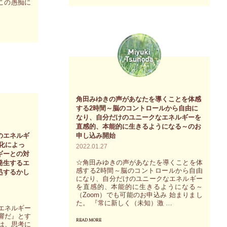
この愚痴に
当
分
の
の
あ
内
な
側
た
に
が
存
使
在
角田みゆきの声があなたを導くことを体感
え
す
する2時間～脳のコントロールから自由に
る、
る
なり、自分だけのユニークなエネルギーを
直感的、本能的に生きるようになる～のお
使
二
のエネルギ
申し込み開始
う
つ
化によっ
2022.01.27
ギーとの対
べ
の
☆角田みゆきの声があなたを導くことを体
発生するエ
き
異
感する2時間～脳のコントロールから自由
処するかし
になり、自分だけのユニークなエネルギー
エ
な
を直感的、本能的に生きるようになる～
（Zoom）でも可能のお申込み 始まりまし
ネ
る
た。 『常に新しく（未知）激 …
エネルギー
ル
価
響だ』とす
READ MORE
"角
ギ
とは、思考に
値