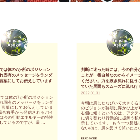
では体の7か所のポジション
判断に迷った時には、今の自分
れ固有のメッセージをランダ
ことが一番自然なのかをイメー
言葉にしてお伝えしています
ください。力を抜き流れに従う
ていた局面もスムーズに流れ行
2022.01.31
では体の7か所のポジション
れ固有のメッセージをランダ
今朝は風にたなびいて大きく右
し言葉にしてお伝えしていま
のビジョンが鮮明に浮かび上が
場合右手から発信されるバイ
右側に傾くというのは、アクテ
は今の行動エネルギーの特性
に切り替わり行動的に振舞う私
しているのですが、最 …
示しています。 もう一つ見逃
ないのは、風を受けて傾いたとい
READ MORE
"判