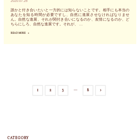
2020.07.28
る
み
た
方
誰かと付き合いたいと一方的には知らないことです。相手にも本当の
ま
方
あなたを知る時間が必要ですし、自然に進展させなければなりませ
法
し
ん。自然な進展、それが関付き合いになるのか、友情になるのか、ど
か
で
ちらにしろ、自然な進展です。それが、 …
ょ
ら"
す"
う"
READ MORE
"人
と
の
関
係
を
構
築
…
1
2
3
8
す
投
る
際、
稿
あ
な
の
た
ペ
CATEGORY
の