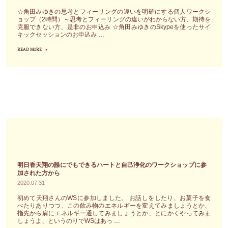
開
☆角田みゆきの思考とフィーリングの違いを明確にする個人ワークシ
催
ョップ（2時間）～思考とフィーリングの違いがわからない方、期待を
克服できない方、是非のお申込み ☆角田みゆきのSkypeを使ったサイ
さ
キックセッションのお申込み …
れ
READ MORE
"今
る
を
の
生
角
き
田
る！
み
と
ゆ
は、
き
人
の
間
サ
の
イ
明日香天翔の誰にでもできるハートと自己浄化のワークショップに参
考
加された方から
キ
2020.07.31
え
ッ
る”楽
初めて天翔さんのWSに参加しました。 お話しをしたり、お菓子を食
ク
べたりありつつ、この飲み物のエネルギーを変えてみましょうとか、
し
セ
指先から肩にエネルギー通してみましょうとか、とにかくやってみま
しょうよ、というのりでWSはあっ …
い
ッ