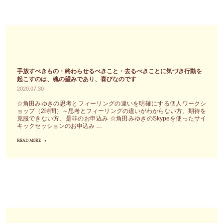
脈
す
角
浄
メ
る
田
化
ッ
こ
み
の
セ
と
ゆ
ワ
ー
で
き
ー
ジ"
は
の
手放すべきもの・終わらせるべきこと・去るべきことに気づき行動を
ク
起こすのは、魂の望みであり、喜びなのです
な
エ
シ
2020.07.30
く
ネ
ョ
☆角田みゆきの思考とフィーリングの違いを明確にする個人ワークシ
ネ
ル
ッ
ョップ（2時間）～思考とフィーリングの違いがわからない方、期待を
ガ
克服できない方、是非のお申込み ☆角田みゆきのSkypeを使ったサイ
ギ
プ
キックセッションのお申込み …
テ
ー
に
READ MORE
ィ
"手
に
参
ブ
放
フ
加
な
す
ォ
さ
エ
べ
ー
れ
ネ
き
カ
た
ル
も
ス
方
ギ
の・
し
か