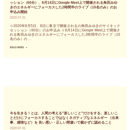
ッション（60分）、8月14日にGoogle Meet上で開催される角田みゆ
きのエネルギーにフォーカスした2時間半のライブ（10名のみ）のお
申込み開始
2020.07.31
☆2020年8月5日、8日に東京で開催されるの角田みゆきのサイキック
セッション（60分）のお申込み ☆8月14日にGoogle Meet上で開催さ
れる角田みゆきのエネルギーにフォーカスした2時間半のライブ（10
名のみ）の …
READ MORE
"2020
年
8
月
5
日、
8
日
に
東
今を生きる！とは、人間の考える”楽しいこと”だけをする、楽しいこ
京
とだけにフォーカスすることではなくネガティブなエネルギー （出来
事、感情など）を 良い悪い・正しい間違いで裁かずに認めること
で
2020.07.31