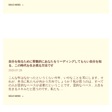
の
READ MORE
で
"繰
計
す"
り
画
返
が
し
上
は
手
麻
く
痺
行
す
く
る
と
し、
自分を知るために客観的にあなたをリーディングしてもらい自分を知
は
麻
る、この時代を生き残る方法です
限
2020.07.28
痺
ら
す
こんな年はなかったというくらい今年、いやなことを耳にします。そ
な
れが、本当に私たちが向かう方向でしょうか？私が思うのは、すべて
る
の人が霊的なベースが必要だということです。霊的なベース、人生を
い
生きるスキルだと思うのです。私たち …
か
の
ら
READ MORE
"自
で
こ
分
す。
そ
を
も