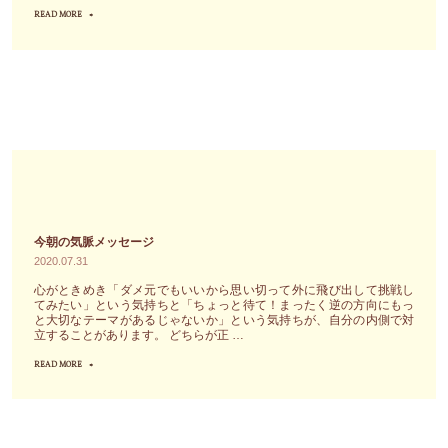
こ
シ
READ MORE
"明
と”だ
ョ
日
け
ン
香
を
（60
天
す
分）、
翔
る、
8
の
楽
月
誰
し
14
に
い
日
で
こ
に
も
今朝の気脈メッセージ
と
Google
で
2020.07.31
だ
Meet
き
心がときめき「ダメ元でもいいから思い切って外に飛び出して挑戦し
け
上
てみたい」という気持ちと「ちょっと待て！まったく逆の方向にもっ
る
と大切なテーマがあるじゃないか」という気持ちが、自分の内側で対
に
で
ハ
立することがあります。 どちらが正 …
フ
開
ー
READ MORE
"今
ォ
催
ト
朝
ー
さ
と
の
カ
れ
自
気
ス
る
己