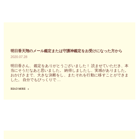
中
知
う
毒
る
ど
に
た
う
な
め
す
り
に
れ
ま
客
ば
す"
観
よ
明日香天翔のメール鑑定または守護神鑑定をお受けになった方から
的
2020.07.28
い
に
の
明日香さん、 鑑定をありがとうございました！ 読ませていただき、本
当にそうだなあと思いました。 納得しましたし、実感がありました。
あ
か
おかげさまで、大きな決断をし、またそれを行動に移すことができま
な
わ
した。 自分でもびっくりで …
た
か
READ MORE
"明
を
ら
日
リ
な
香
ー
く
天
デ
な
翔
ィ
っ
の
ン
て
メ
グ
し