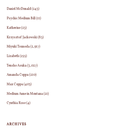
思
Daniel McDonald
(243)
ー
い
Psychic Medium Bill
(11)
だ
ジ
け
Katherine
(23)
で
送
Krzysztof Jackowski
(83)
こ
Miyuki Tsunoda
(2,917)
り
う
い
Lizabeth
(255)
う
Tensho Asuka
(3,027)
関
Amanda Coppa
(210)
係
に
Max Coppa
(403)
し
Medium Anne in Montana
(21)
よ
う
Cynthia Rose
(4)
と
し
な
ARCHIVES