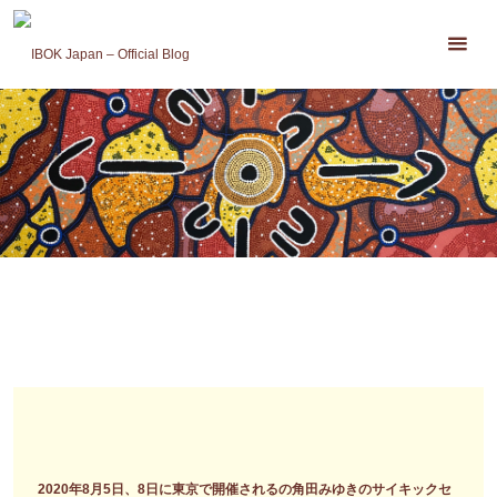
コ
ン
テ
ン
ツ
へ
ス
キ
ッ
プ
2020年8月5日、8日に東京で開催されるの角田みゆきのサイキックセ