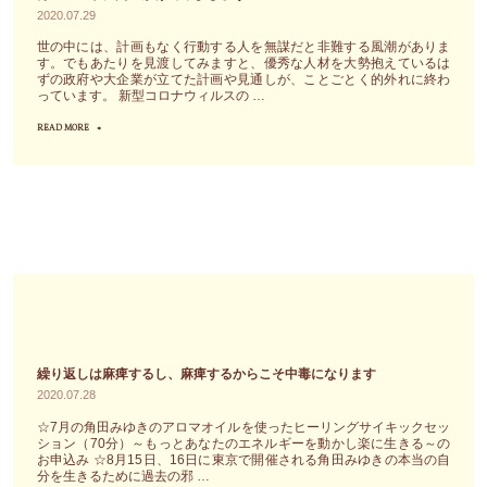
で
行
始"
2020.07.29
裁
動
世の中には、計画もなく行動する人を無謀だと非難する風潮がありま
す。でもあたりを見渡してみますと、優秀な人材を大勢抱えているは
か
を
ずの政府や大企業が立てた計画や見通しが、ことごとく的外れに終わ
ず
起
っています。 新型コロナウィルスの …
に
こ
READ MORE
"立
認
す
派
め
の
な
る
は、
計
こ
魂
画
と"
の
を
望
立
み
て
で
た
あ
か
繰り返しは麻痺するし、麻痺するからこそ中毒になります
り、
ら
2020.07.28
喜
っ
☆7月の角田みゆきのアロマオイルを使ったヒーリングサイキックセッ
び
ション（70分）～もっとあなたのエネルギーを動かし楽に生きる～の
て、
な
お申込み ☆8月15日、16日に東京で開催される角田みゆきの本当の自
そ
分を生きるために過去の邪 …
の