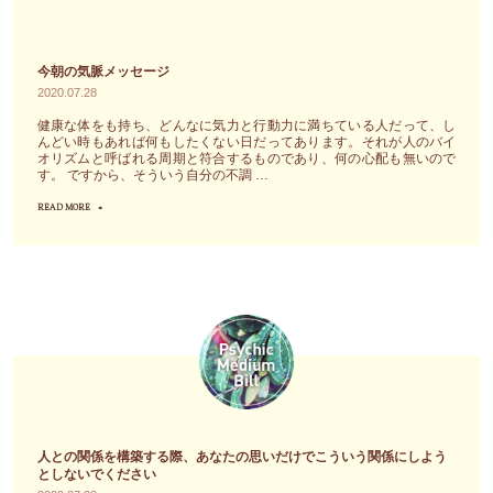
ー
し
ま
ル
て
っ
鑑
今朝の気脈メッセージ
も
た
定
2020.07.28
ら
場
ま
健康な体をも持ち、どんなに気力と行動力に満ちている人だって、し
い
合
んどい時もあれば何もしたくない日だってあります。それが人のバイ
た
自
オリズムと呼ばれる周期と符合するものであり、何の心配も無いので
は、
は
す。 ですから、そういう自分の不調 …
分
自
守
を
READ MORE
"今
分
護
知
朝
の
神
る、
の
ハ
鑑
こ
気
ー
定
の
脈
ト
を
時
メ
に
お
代
ッ
問
受
を
セ
い
け
生
ー
か
に
き
ジ"
け
人との関係を構築する際、あなたの思いだけでこういう関係にしよう
な
残
としないでください
て
っ