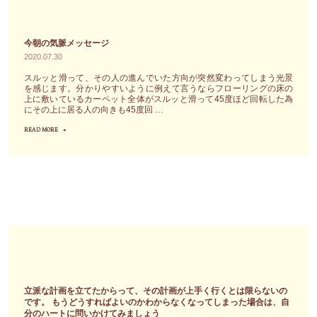
ー
終
た
ら"
（出
わ
2
来
ら
時
今朝の気脈メッセージ
事、
せ
間
2020.07.30
感
る
半
スルッと滑って、その人の進んでいた方向が突然変わってしまう光景
情
を感じます。分かりやすいように例えて言うならフローリングの床の
べ
の
上に敷いているカーペット全体がスルッと滑って45度ほど回転した為
な
き
ラ
にその上に居る人の向きも45度回 …
ど）
こ
イ
READ MORE
"今
を
と・
ブ
朝
良
去
（10
の
い
る
名
気
悪
べ
の
脈
い・
き
み）
メ
正
こ
の
ッ
し
と
お
セ
い
に
申
ー
間
気
込
ジ"
立派な計画を立てたからって、その計画が上手く行くとは限らないの
違
づ
み
です。 もうどうすればよいのかわからなくなってしまった場合は、自
い
き
開
分のハートに問いかけてみましょう