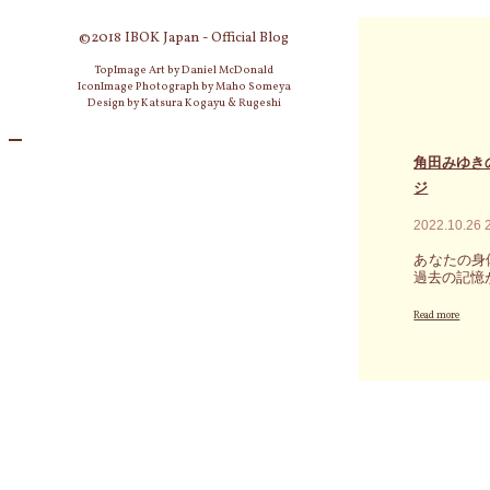
で
な
一
押
い
掃
©2018 IBOK Japan - Official Blog
し
こ
さ
戻
と
TopImage Art by Daniel McDonald
れ
さ
で
IconImage Photograph by Maho Someya
る
れ
す"
Design by Katsura Kogayu & Rugeshi
べ
る
き
こ
過
と
角田みゆき
去
は
世
ジ
私
を
た
知
2022.10.26
ち
り、
に
バ
あなたの身
も
ラ
過去の記憶
起
ン
こ
"角
ス
Read more
り
田
を
得
み
実
ま
ゆ
現
す。
き
す
そ
の
る
う
過
メ
し
去
ッ
た
を
セ
時
一
ー
は