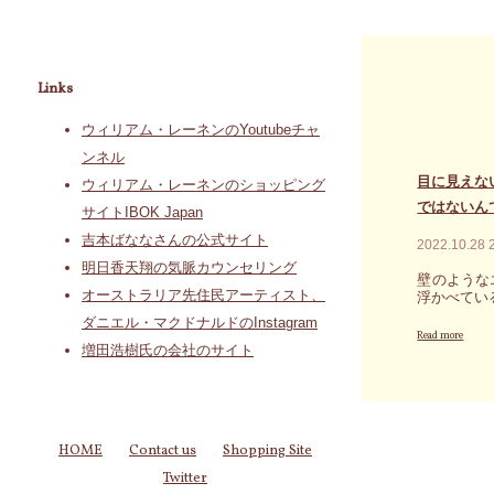
を
ら
る
一
す
光
掃
場
の
す
合
ラ
る
Links
が
イ
た
あ
ン
め
る
を
ウィリアム・レーネンのYoutubeチャ
に
の
意
知
ンネル
で
識
る
目に見えな
す"
的
ウィリアム・レーネンのショッピング
べ
に
ではないん
き
サイトIBOK Japan
閉
あ
ざ
吉本ばななさんの公式サイト
2022.10.28
な
し
た
明日香天翔の気脈カウンセリング
た
壁のような
の
オーストラリア先住民アーティスト、
り
浮かべてい
過
切
去
ダニエル・マクドナルドのInstagram
"目
断
Read more
世
に
増田浩樹氏の会社のサイト
し
～
見
た
身
え
り
体
な
し
の
い
て
歪
強
し
HOME
Contact us
Shopping Site
み
い
ま
か
Twitter
力
わ
ら