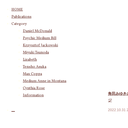
コ
HOME
ン
Publications
テ
Category
Category
ン
Daniel McDonald
ツ
Daniel McDonald
(243)
Psychic Medium Bill
へ
Psychic Medium Bill
(11)
ス
Krzysztof Jackowski
Katherine
(23)
キ
Miyuki Tsunoda
Krzysztof Jackowski
(83)
ッ
Miyuki Tsunoda
(2,918)
Lizabeth
プ
Lizabeth
(255)
Tensho Asuka
Tensho Asuka
(3,028)
Max Coppa
Amanda Coppa
(210)
Medium Anne in Montana
Max Coppa
(403)
Cynthia Rose
Medium Anne in Montana
(21)
角田みゆき
Information
Cynthia Rose
(4)
ジ
2022.10.31
あなたの身
過去の記憶
Archives