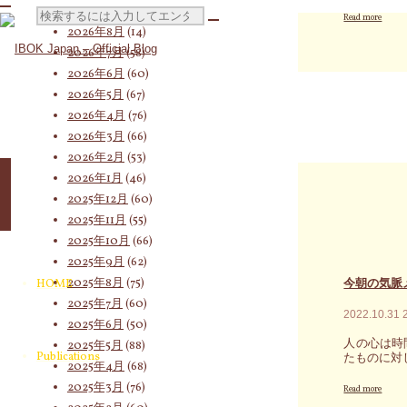
"角
検
Read more
田
2026年8月
(14)
み
2026年7月
(58)
ゆ
2026年6月
(60)
き
索
の
2026年5月
(67)
過
2026年4月
(76)
去
2026年3月
(66)
を
一
2026年2月
(53)
対
掃
2026年1月
(46)
す
2025年12月
(60)
る
た
2025年11月
(55)
め
象:
2025年10月
(66)
に
知
2025年9月
(62)
る
2025年8月
(75)
HOME
今朝の気脈
べ
2025年7月
(60)
き
2022.10.31
あ
2025年6月
(50)
な
人の心は時
2025年5月
(88)
た
Publications
たものに対
2025年4月
(68)
の
過
"今
2025年3月
(76)
Read more
去
朝