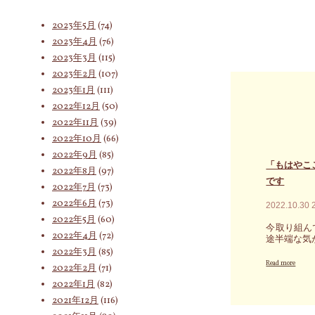
を
た
い
2023年6月
(62)
実
の
位
2023年5月
(74)
現
心
置
す
が
か
2023年4月
(76)
索
る
全
ら
2023年3月
(115)
～
く
落
2023年2月
(107)
の
変
下
あ
わ
し
2023年1月
(111)
る
ら
痛
対
2022年12月
(50)
方
な
い
へ
2022年11月
(39)
い
思
の
な
い
2022年10月
(66)
メ
ら
を
2022年9月
(85)
象:
ッ
紛
繰
「もはやこ
セ
2022年8月
(97)
れ
り
です
ー
も
返
2022年7月
(73)
ジ"
な
し
2022年6月
(73)
2022.10.30
く
た
胸
2022年5月
(60)
鳥
今取り組ん
に
が、
2022年4月
(72)
途半端な気
抱
よ
2022年3月
(85)
く
う
"「も
Read more
あ
や
2022年2月
(71)
は
な
く
2022年1月
(82)
や
た
自
こ
2021年12月
(116)
の
分
こ
思
の