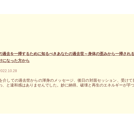
の過去を一掃するために知るべきあなたの過去世～身体の歪みから一掃され
けになった方から
2022.10.28
を介しての過去世からの渾身のメッセージ、後日の対面セッション、受けて
わ、と違和感はありませんでした。妙に納得。破壊と再生のエネルギーが芋づ