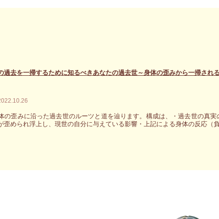
の過去を一掃するために知るべきあなたの過去世～身体の歪みから一掃され
2022.10.26
体の歪みに沿った過去世のルーツと道を辿ります。構成は、・過去世の真実
が歪められ浮上し、現世の自分に与えている影響・上記による身体の反応（負