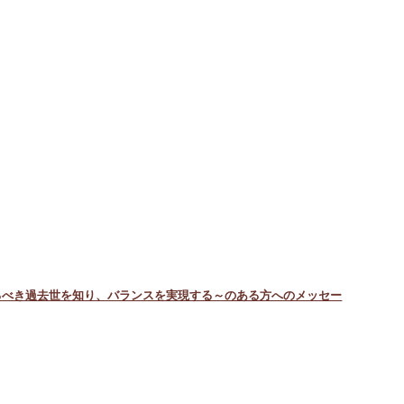
るべき過去世を知り、バランスを実現する～のある方へのメッセー
のストーリー・現代社会の古い考え／価値観のすり込みによって、
担 …