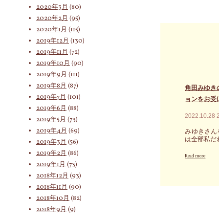
こ
2020年3月
(80)
に
と
コ
2020年2月
(95)
は
マ
胸
2020年1月
(115)
を
の
2019年12月
(130)
進
あ
め
た
2019年11月
(72)
て
り
2019年10月
(90)
み
か
2019年9月
(111)
る
ら
こ
伸
2019年8月
(87)
角田みゆき
と
び
2019年7月
(101)
ョンをお受
が
上
2019年6月
(88)
自
が
2022.10.28
分
り
2019年5月
(73)
に
遥
2019年4月
(69)
みゆきさん
と
か
は全部私だ
2019年3月
(56)
っ
遠
て
い
2019年2月
(86)
"角
Read more
意
未
田
2019年1月
(73)
外
来
み
2018年12月
(93)
な
に
ゆ
進
繋
2018年11月
(90)
き
展
が
の
2018年10月
(82)
を
っ
過
も
2018年9月
(9)
て
去
た
い