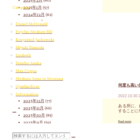
2025年2月
(60)
世
の
2025年1月
(57)
Category
～
気
身
脈
2024年12月
(82)
体
メ
2024年11月
(53)
Daniel McDonald
の
ッ
2024年10月
(65)
歪
セ
Psychic Medium Bill
み
ー
2024年9月
(58)
Krzysztof Jackowski
か
ジ
2024年8月
(65)
ら
は
Miyuki Tsunoda
2024年7月
(63)
一
「ど
Lizabeth
掃
ん
2024年6月
(72)
さ
な
Tensho Asuka
2024年5月
(72)
れ
に
Max Coppa
る
2024年4月
(72)
輝
べ
く
Medium Anne in Montana
2024年3月
(70)
き
も
何度も高い
2024年2月
(55)
Cynthia Rose
過
の
去
2024年1月
(66)
に
Information
2022.10.30
世
出
2023年12月
(77)
を
会
ある所に、
2023年11月
(66)
知
お
することに
り、
う
2023年10月
(85)
バ
と
"何
Read more
2023年9月
(59)
ラ
も
度
2023年8月
(91)
ン
あ
も
検
ス
な
高
2023年7月
(89)