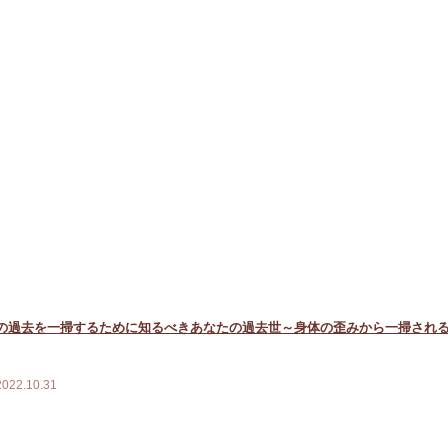
の過去を一掃するために知るべきあなたの過去世～身体の歪みから一掃され
2022.10.31
体の歪みに沿った過去世のルーツと道を辿ります。構成は、・過去世の真実
が歪められ浮上し、現世の自分に与えている影響・上記による身体の反応（負