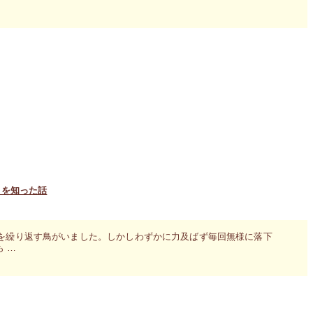
とを知った話
を繰り返す鳥がいました。しかしわずかに力及ばず毎回無様に落下
 …