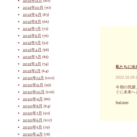
2021年11月
(80)
ま
い
力
2021年10月
(70)
で」
は
で
と
2021年9月
(83)
本
羽
感
物
ば
2021年8月
(66)
じ
だ」
た
た
2021年7月
(72)
と
く
な
2021年6月
(76)
語
こ
ら、
っ
と
2021年5月
(52)
一
て
を
先
2021年4月
(58)
い
知
ず
2021年3月
(85)
ま
っ
現
す"
た
2021年2月
(74)
実
私たちに出
話"
に
2021年1月
(64)
見
2022.10.29
2020年12月
(100)
切
2020年11月
(95)
り
今朝の気脈
を
2020年10月
(106)
ぐに未来へ
つ
2020年9月
(86)
け
"私
Read more
2020年8月
(84)
勇
た
気
ち
2020年7月
(92)
を
に
2020年6月
(107)
出
出
2020年5月
(79)
し
来
て
る
2020年4月
(78)
次