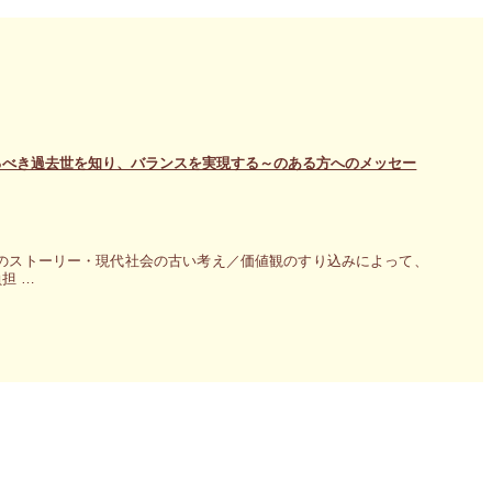
るべき過去世を知り、バランスを実現する～のある方へのメッセー
のストーリー・現代社会の古い考え／価値観のすり込みによって、
担 …