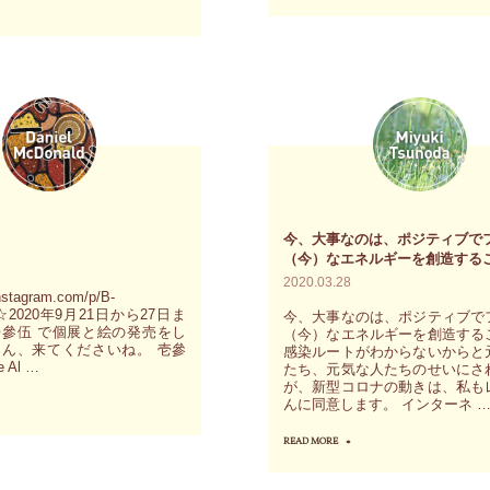
動
も
世
や
忘
界
選
れ
は
択
時
も
に
間
っ
活
の
と
用
経
1
さ
つ
つ
今、大事なのは、ポジティブで
れ、
の
に
（今）なエネルギーを創造する
魂
さ
2020.03.28
な
instagram.com/p/B-
の
え
り、
B/ ☆2020年9月21日から27日ま
今、大事なのは、ポジティブで
參伍 で個展と絵の発売をし
（今）なエネルギーを創造する
エ
も
愛
ん、来てくださいね。 壱參
感染ルートがわからないからと
ネ
 Al …
忘
たち、元気な人たちのせいにさ
を
が、新型コロナの動きは、私も
ル
れ
持
んに同意します。 インターネ 
ields"
ギ
去
ち、
READ MORE
"今、
ー
る
ヘ
大
に
く
イ