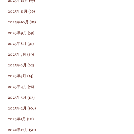
2023年12月
(77)
べ
や
2023年11月
(66)
き
わ
事
ら
2023年10月
(85)
な
か
2023年9月
(59)
の
く
2023年8月
(91)
で
す
し
る
2023年7月
(89)
ょ
ア
2023年6月
(62)
う
プ
2023年5月
(74)
か
ロ
決
ー
2023年4月
(76)
し
チ
2023年3月
(115)
て
で
2023年2月
(107)
そ
本
ん
当
2023年1月
(111)
な
の
2022年12月
(50)
こ
あ