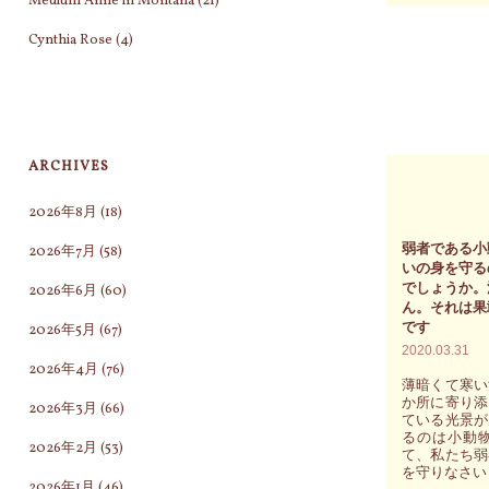
Medium Anne in Montana
(21)
田
み
Cynthia Rose
(4)
ゆ
き
の
自
ARCHIVES
分
2026年8月
(18)
の
フ
弱者である小
2026年7月
(58)
いの身を守る
ィ
でしょうか。
2026年6月
(60)
ー
ん。それは果
です
2026年5月
(67)
リ
2020.03.31
ン
2026年4月
(76)
薄暗くて寒い
グ
か所に寄り添
2026年3月
(66)
ている光景が
を
るのは小動
2026年2月
(53)
感
て、私たち弱
を守りなさい
じ
2026年1月
(46)