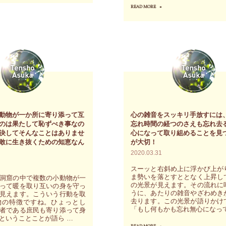
READ MORE
"メ
ッ
セ
ー
ジ
は
フ
ィ
動物が一か所に寄り添って互
心の雑音をスッキリ手放すには
ー
のは果たして恥ずべき事なの
忘れ時間の経つのさえも忘れ去
リ
決してそんなことはありませ
心になって取り組めることを見
敢に生き抜くための知恵なん
が大切！
ン
2020.03.31
グ、
スーッと右斜め上に浮かび上が
エ
ま勢いを落とすととなく上昇し
洞窟の中で複数の小動物が一
の光景が見えます。その流れに
ネ
って暖を取り互いの身を守っ
うに、あたりの雑音やざわめき
見えます。こういう行動を取
ル
去ります。この光景が語りかけ
物の特徴ですね。ひょっとし
「もし何もかも忘れ無心になって
者である庶民も寄り添って身
ギ
ということことが語ら …
ー