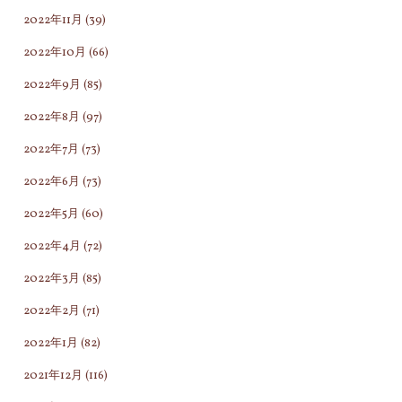
2022年11月
(39)
と
な
は
た
2022年10月
(66)
あ
に
2022年9月
(85)
り
戻
2022年8月
(97)
ま
る
せ
サ
2022年7月
(73)
ん
イ
2022年6月
(73)
そ
キ
2022年5月
(60)
れ
ッ
は
ク
2022年4月
(72)
果
＆
2022年3月
(85)
敢
ヒ
2022年2月
(71)
に
ー
生
リ
2022年1月
(82)
き
ン
2021年12月
(116)
抜
グ