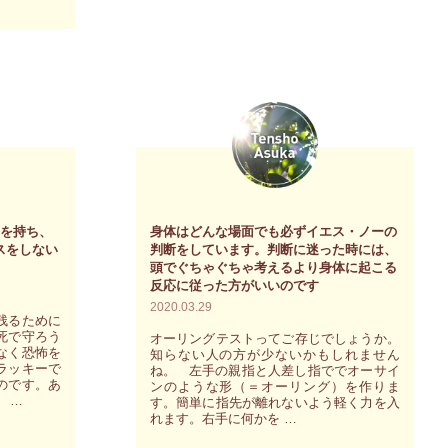
て
自
生
身
き
と
る
の
こ
摩
と
擦
を
を
楽
極
愛を持ち、
身体はどんな場面でも必ずイエス・ノーの
し
力
スをしない
判断をしています。判断に迷った時には、
む
減
頭でぐちゃぐちゃ考えるより身体に起こる
反応に従った方がいいのです
ワ
ら
2020.03.29
ー
す
残るために
死で守ろう
オーリングテストってご存じでしょうか。
ク
努
なく恐怖を
知らない人の方が少ないかもしれません
シ
ラッキーで
ね。 左手の親指と人差し指ででオーサイ
力
のです。あ
ンのような形（＝オーリング）を作りま
ョ
を
 …
す。簡単に指先が離れないよう軽く力を入
れます。右手に何かを …
ッ
し
プ