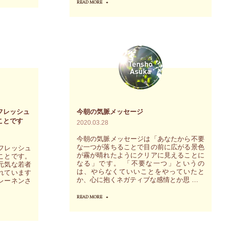
ま
READ MORE
"身
に
せ
体
参
ん
は
加
か？"
ど
さ
ん
れ
な
た
場
方
面
か
フレッシュ
今朝の気脈メッセージ
で
ことです
2020.03.28
ら"
も
今朝の気脈メッセージは「あなたから不要
必
な一つが落ちることで目の前に広がる景色
フレッシュ
が霧が晴れたようにクリアに見えることに
ず
ことです。
なる」です。 「不要な一つ」というの
元気な若者
イ
は、やらなくていいことをやっていたと
れています
か、心に抱くネガティブな感情とか思 …
レーネンさ
エ
…
ス・
READ MORE
"今
ノ
朝
ー
の