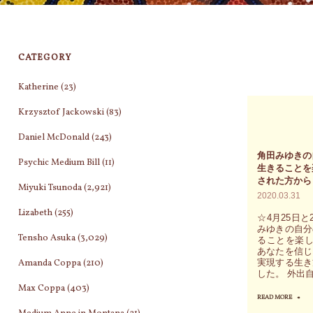
CATEGORY
Katherine
(23)
Krzysztof Jackowski
(83)
Daniel McDonald
(243)
角田みゆきの
Psychic Medium Bill
(11)
生きることを
された方から
Miyuki Tsunoda
(2,921)
2020.03.31
Lizabeth
(255)
☆4月25日
みゆきの自分
Tensho Asuka
(3,029)
ることを楽し
あなたを信じ
Amanda Coppa
(210)
実現する生き
した。 外出
Max Coppa
(403)
READ MORE
"角