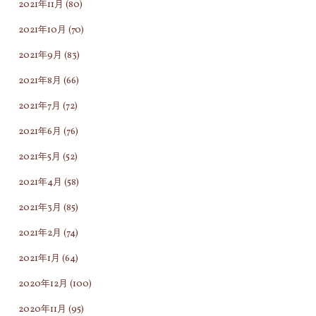
2021年11月
(80)
く
セ
た
ッ
2021年10月
(70)
め
シ
2021年9月
(83)
の
ョ
2021年8月
(66)
知
ン
恵
（2
2021年7月
(72)
な
時
2021年6月
(76)
ん
間
2021年5月
(52)
で
を
す"
お
2021年4月
(58)
受
2021年3月
(85)
け
2021年2月
(74)
に
な
2021年1月
(64)
っ
2020年12月
(100)
た
2020年11月
(95)
方