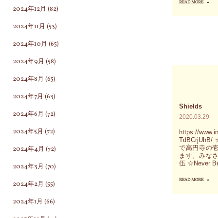
っ
READ MORE
"角
2024年12月
(82)
に
て
田
2024年11月
(53)
参
互
み
加
い
ゆ
2024年10月
(65)
さ
の
き
2024年9月
(58)
れ
身
の
2024年8月
(65)
た
を
あ
方
守
な
2024年7月
(63)
か
Shields
る
た
2024年6月
(72)
2020.03.29
ら"
の
の
2024年5月
(72)
https://www.
は
鏡
TdBCrjUh
果
で高円寺の壱
の
2024年4月
(72)
ます。みなさ
た
顔
伍 ☆Never Be
2024年3月
(70)
し
の
READ MORE
"Sh
2024年2月
(55)
て
筋
恥
肉
2024年1月
(66)
ず
を