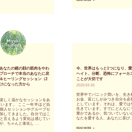
READ MORE
"心
で
の
受
雑
け
音
取
を
れ
ス
ば
ッ
あ
キ
り
リ
あなたの鏡の顔の筋肉をやわ
今、世界はもっと1つになり、
方、
手
プローチで本当のあなたに戻
ヘイト、分断、恐怖にフォーカ
＆ヒーリングセッション（2
ことが大切です
生
放
けになった方から
2020.03.30
き
す
世界中でパニック買いを、生き
方
に
お金、富にしがみつき自分を必
楽しく温かなセッションをあ
と
としています。それは、愛では
は、
います。 ここ一年半ほど自
生きています。すでにどんなに
個人セッションやグループセ
し
何
豊かであるか、気づいていない
加してきました。自分ではこ
なたを愛する人、あなたに喜び、
と言えるよう変化は感じてい
て
も
が、ちゃんと進化し …
行
か
READ MORE
"今、