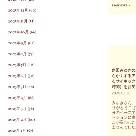
て
READ MORE
"弱
2025年12月
(60)
生
者
2025年11月
(55)
き
で
る
あ
2025年10月
(66)
こ
る
2025年9月
(62)
と
小
2025年8月
(75)
を
動
楽
物
2025年7月
(60)
角田みゆきの
し
が
2025年6月
(50)
らかくするア
む
一
るサイキック
2025年5月
(88)
時間）をお受
ワ
か
2020.03.30
ー
所
2025年4月
(68)
みゆきさん、
ク
に
りがとうござ
2025年3月
(76)
シ
分のペースで
寄
ッションに参
2025年2月
(60)
ョ
り
こが変わった
ませんでした
ッ
添
2025年1月
(57)
プ