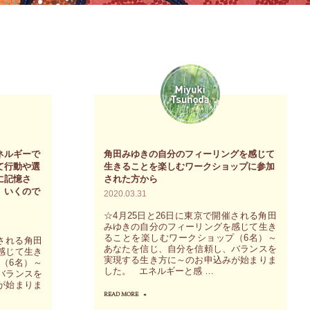
ネルギーで
角田みゆきの自分のフィーリングを感じて
て行動や選
生きることを楽しむワークショップに参加
に記憶さ
された方から
）いくので
2020.03.31
☆4月25日と26日に東京で開催される角田
みゆきの自分のフィーリングを感じて生き
ることを楽しむワークショップ（6名）～
催される角田
あなたを信じ、自分を信頼し、バランスを
感じて生き
実現する生き方に～のお申込みが始まりま
（6名）～
した。 エネルギーと感 …
バランスを
が始まりま
READ MORE
"角