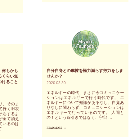
田
み
ゆ
き
の
自
分
の
フ
、何もかも
自分自身との摩擦を極力減らす努力をしま
るくらい無
せんか？
ィ
つけること
2020.03.30
ー
エネルギーの時代、まさに今コミュニケー
リ
ションはエネルギーで行う時代です。 エ
ネルギーについて知識があるなし、自覚あ
ン
り、そのま
りなしに関わらず、コミュニケーションは
て行く羽衣
グ
エネルギーで行っているのです。 人間と
呼応するよ
の！という線引きではなく、宇宙 …
が全て消え
を
ているのは
感
 …
READ MORE
"自
じ
分