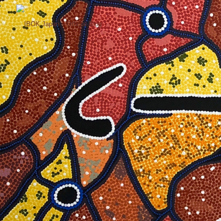
コ
ン
テ
ン
ツ
へ
ス
キ
ッ
プ