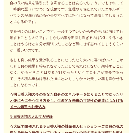
合の良い結果を強引に引き寄せることはあるでしょう。でもそれって
一時的な歪（いびつ）な現象です。無理やり保たれていたエネルギー
バランスが崩れ始めるや否やすべては粉々になって崩壊してしまうこ
とになるのです。
夢を抱くのは良いことです。一歩ずつでいいから夢の実現に向けて行
動することも大切です。しかし結果を期待し過ぎるのはNG。やるべき
ことはやるけど自分が頑張ったことなど気にせず忘れてしまうくらい
が一番いいのです。
もしも良い結果を受け取ることになったなら大いに喜べばいい、しか
しもし何の結果も得られなかったとしても気にしない。期待すること
なく、やるべきことはやるだけやったというプロセスが重要であっ
て、その積み重ねは忘れた頃に思いもしなかった美しい花を咲かせる
ことになるのです。
☆明日香天翔の今のあなた自身のエネルギーを知りることでゆったり
と楽に今に合う生き方をし、生産的な未来の可能性の創造につなげる
メール鑑定のお申込み
明日香天翔のメルマガ登録
☆大阪で開催される明日香天翔の対面個人セッション～ご自身の魂の
声と身体から発信されているメッセージと今後の流れを正確にお教え