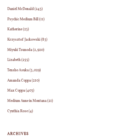
Daniel McDonald
(243)
Psychic Medium Bill
(11)
Katherine
(23)
Krzysztof Jackowski
(83)
Miyuki Tsunoda
(2,920)
Lizabeth
(255)
Tensho Asuka
(3,029)
Amanda Coppa
(210)
Max Coppa
(403)
Medium Anne in Montana
(21)
Cynthia Rose
(4)
ARCHIVES