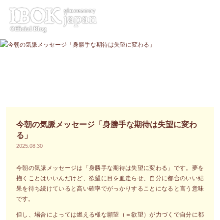
コ
ン
テ
ン
ツ
へ
ス
キ
ッ
プ
今朝の気脈メッセージ「身勝手な期待は失望に変わ
る」
2025.08.30
今朝の気脈メッセージは「身勝手な期待は失望に変わる」です。夢を
抱くことはいいんだけど、欲望に目を血走らせ、自分に都合のいい結
果を待ち続けていると高い確率でがっかりすることになると言う意味
です。
但し、場合によっては燃える様な願望（＝欲望）が力づくで自分に都