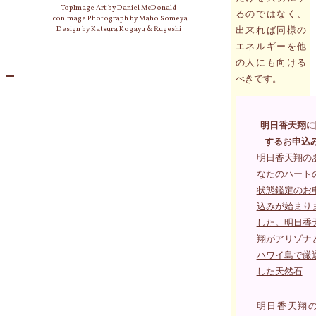
TopImage Art by Daniel McDonald
るのではなく、
IconImage Photograph by Maho Someya
Design by Katsura Kogayu & Rugeshi
出来れば同様の
エネルギーを他
の人にも向ける
べきです。
明日香天翔に
するお申込
明日香天翔の
なたのハート
状態鑑定のお
込みが始まり
した。
明日香
翔がアリゾナ
ハワイ島で厳
した天然石
明日香天翔