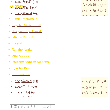
2024年12月
(82)
右へ分離しなさ
Category
2024年11月
(53)
い」と語りかけ
2024年10月
(65)
てきました。き
2024年9月
(58)
Daniel McDonald
っと朝一のメッ
2024年8月
(65)
Psychic Medium Bill
セージの続きだ
2024年7月
(63)
Krzysztof Jackowski
と思います。
2024年6月
(72)
Miyuki Tsunoda
2024年5月
(72)
二度あることは
Lizabeth
2024年4月
(72)
三度あると言い
Tensho Asuka
2024年3月
(70)
ますから、しば
Max Coppa
2024年2月
(55)
らくすれば三つ
Medium Anne in Montana
2024年1月
(66)
目の続きのメッ
Cynthia Rose
2023年12月
(77)
セージが語られ
Information
2023年11月
(66)
るのかもしれま
2023年10月
(85)
せんが、でもそ
2023年9月
(59)
んなの待ってい
2023年8月
(91)
たならいつまで
2023年7月
(89)
もブログが書け
2023年6月
(62)
ないので、とり
検
2023年5月
(74)
あえずここで一