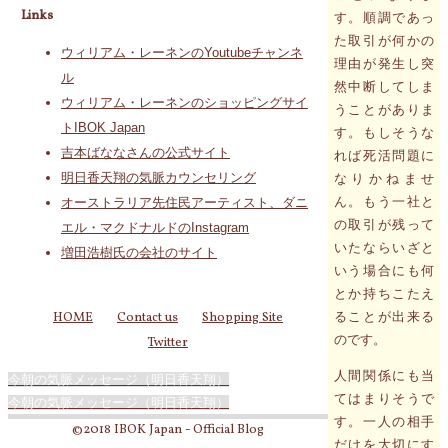
Links
す。順調であっ
た取引が何かの
ウィリアム・レーネンのYoutubeチャンネ
理由が発生し突
ル
然中断してしま
ウィリアム・レーネンのショッピングサイ
うことがありま
トIBOK Japan
す。もしそうな
吉本ばななさんの公式サイト
れば死活問題に
明日香天翔の気脈カウンセリング
なりかねませ
ん。もう一社と
オーストラリア先住民アーティスト、ダニ
の取引が残って
エル・マクドナルドのInstagram
いたならいざと
増田浩樹氏の会社のサイト
いう場合にも何
とか持ちこたえ
ることが出来る
HOME
Contact us
Shopping Site
のです。
Twitter
人間関係にも当
今朝の気脈メッセージ（明日香天翔）
てはまりそうで
今朝の気脈メッセージ（明日香天翔）
す。一人の相手
©2018 IBOK Japan - Official Blog
だけを大切にす