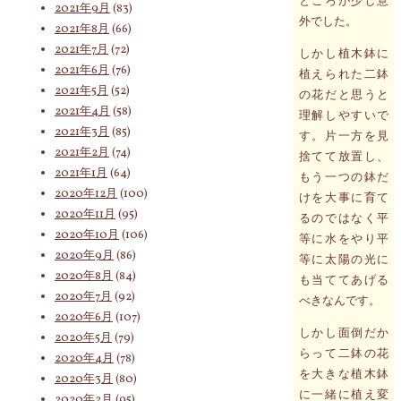
ところが少し意
2021年9月
(83)
外でした。
2021年8月
(66)
2021年7月
(72)
しかし植木鉢に
2021年6月
(76)
植えられた二鉢
2021年5月
(52)
の花だと思うと
2021年4月
(58)
理解しやすいで
2021年3月
(85)
す。片一方を見
2021年2月
(74)
捨てて放置し、
2021年1月
(64)
もう一つの鉢だ
2020年12月
(100)
けを大事に育て
2020年11月
(95)
るのではなく平
2020年10月
(106)
等に水をやり平
2020年9月
(86)
等に太陽の光に
2020年8月
(84)
も当ててあげる
2020年7月
(92)
べきなんです。
2020年6月
(107)
しかし面倒だか
2020年5月
(79)
らって二鉢の花
2020年4月
(78)
を大きな植木鉢
2020年3月
(80)
に一緒に植え変
2020年2月
(95)