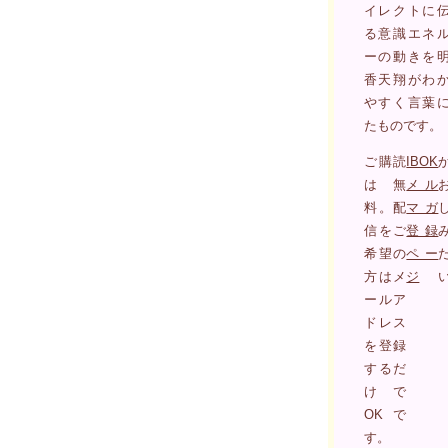
イレクトに
る意識エネ
ーの動きを
香天翔がわ
やすく言葉
たものです。
ご購読
IBOK
は無
メル
料。配
マガ
信をご
登録
希望の
ペー
方はメ
ジ
ールア
ドレス
を登録
するだ
けで
OKで
す。