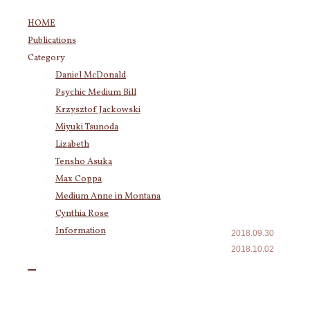
コ
HOME
ン
Publications
テ
Category
Category
ン
Psychic Medium Bill
(11)
Daniel McDonald
ツ
Katherine
(23)
Psychic Medium Bill
へ
Krzysztof Jackowski
(83)
ス
Krzysztof Jackowski
Daniel McDonald
(243)
キ
Miyuki Tsunoda
Miyuki Tsunoda
(2,915)
今朝の気脈
ッ
Lizabeth
Lizabeth
(255)
プ
メッセージ
Tensho Asuka
Tensho Asuka
(3,026)
Max Coppa
（明日香天
Amanda Coppa
(210)
Medium Anne in Montana
Max Coppa
(403)
翔）
Cynthia Rose
Medium Anne in Montana
(21)
Cynthia Rose
(4)
Information
2018.09.30
2018.10.02
Archives
2026年8月
(9)