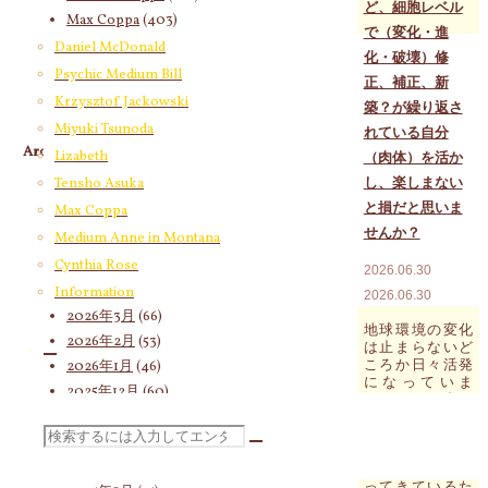
ど、細胞レベル
Max Coppa
(403)
で（変化・進
Medium Anne in Montana
(21)
Daniel McDonald
化・破壊）修
Cynthia Rose
(4)
Psychic Medium Bill
正、補正、新
Krzysztof Jackowski
築？が繰り返さ
Miyuki Tsunoda
れている自分
Archives
Lizabeth
（肉体）を活か
Tensho Asuka
し、楽しまない
2026年8月
(19)
と損だと思いま
Max Coppa
2026年7月
(58)
せんか？
Medium Anne in Montana
2026年6月
(60)
Cynthia Rose
2026年5月
(67)
2026.06.30
2026年4月
(76)
Information
2026.06.30
2026年3月
(66)
地球環境の変化
2026年2月
(53)
は止まらないど
ころか日々活発
2026年1月
(46)
になっていま
2025年12月
(60)
す。それに合わ
2025年11月
(55)
せ、（エネルギ
ーレベルの細
検
2025年10月
(66)
胞）の動き（変
2025年9月
(62)
化）も活発にな
ってきているた