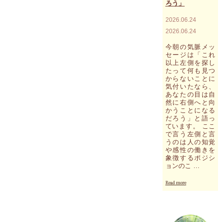
ろう」
2026.06.24
2026.06.24
今朝の気脈メッ
セージは「これ
以上左側を探し
たって何も見つ
からないことに
気付いたなら、
あなたの目は自
然に右側へと向
かうことになる
だろう」と語っ
ています。 ここ
で言う左側と言
うのは人の知覚
や感性の働きを
象徴するポジシ
ョンのこ …
"今
Read more
朝
の
気
脈