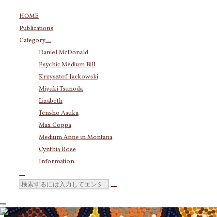
コ
HOME
ン
Publications
テ
Category
ン
Daniel McDonald
ツ
Psychic Medium Bill
へ
ス
Krzysztof Jackowski
キ
Miyuki Tsunoda
ッ
Lizabeth
プ
Tensho Asuka
Max Coppa
Medium Anne in Montana
Cynthia Rose
Information
検
索
対