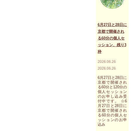
ー
ジ
「あ
な
た
6月27日と28日に
が
京都で開催され
目
る60分の個人セ
指
す
ッション、残り3
大
枠
き
な
2026.06.26
目
2026.06.26
標
も
6月27日と28日に
辿
京都で開催され
り
る60分と120分の
着
個人セッション
い
のお申し込み受
た
付中です。 ☆6
途
月27日と28日に
端
京都で開催され
に
る60分の個人セ
ゴ
ッションのお申
ー
込み
ル