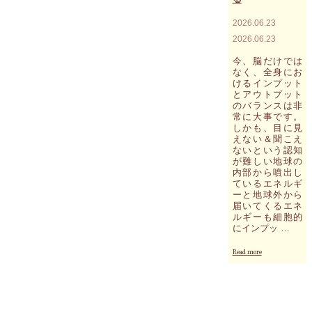
に
気
2026.06.23
付
2026.06.23
い
た
今、脳だけでは
な
なく、全身にお
ら、
けるインプット
あ
とアウトプット
な
のバランスは非
た
常に大事です。
しかも、目に見
の
えない＆聞こえ
目
ないという認知
は
が難しい地球の
自
内部から噴出し
然
ているエネルギ
に
ーと地球外から
右
届いてくるエネ
側
ルギーも細胞的
へ
にインプッ …
と
向
"目
Read more
か
に
う
見
こ
え
と
な
に
い