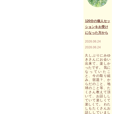
の
細
胞
と
思
120分の個人セッ
考
ションをお受け
を
になった方から
連
携
2026.06.24
さ
せ
2026.06.24
る
こ
久しぶりにみゆ
と
きさんにお会い
出来て、楽しか
が
ったです。 気に
マ
なっていたこ
ス
と、今の取り組
ト"
み、宿題？、か
らだのこと、地
球のこと等、た
くさん教えて頂
いて、お話しし
ていて楽しくて
楽しくて。 わた
しもたくさんお
話ししていまし