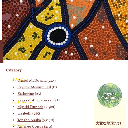
象:
Category
HOME
Daniel McDonald
(243)
Psychic Medium Bill
(11)
Katherine
(23)
Krzysztof Jackowski
(83)
Publications
Miyuki Tsunoda
(2,921)
Lizabeth
(255)
Tensho Asuka
(3,030)
大変な地球だけ
Category
Amanda Coppa
(210)