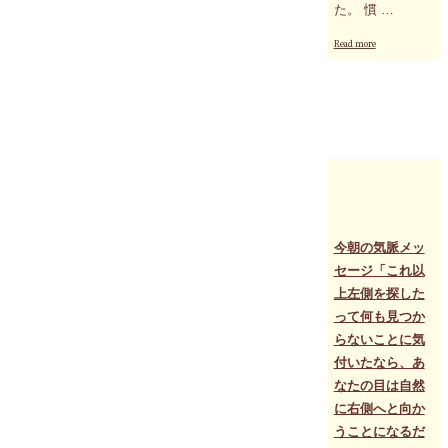
た。 慣 …
"120
Read more
分
の
個
人
セ
ッ
シ
ョ
ン
を
お
受
今朝の気脈メッ
け
セージ「これ以
に
上左側を探した
な
っ
って何も見つか
た
らないことに気
方
付いたなら、あ
か
ら"
なたの目は自然
に右側へと向か
うことになるだ