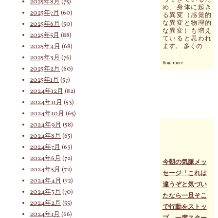
2025年8月
(75)
め、身体に起き
2025年7月
(60)
る異変（感覚的
索
な異変と物理的
2025年6月
(50)
な異変）も増え
2025年5月
(88)
ていると思われ
2025年4月
(68)
ます。 多くの …
対
2025年3月
(76)
"大
Read more
2025年2月
(60)
変
な
2025年1月
(57)
地
2024年12月
(82)
象:
球
2024年11月
(53)
だ
け
2024年10月
(65)
ど、
2024年9月
(58)
細
2024年8月
(65)
胞
レ
2024年7月
(63)
ベ
2024年6月
(72)
ル
今朝の気脈メッ
で
2024年5月
(72)
セージ「これは
（変
2024年4月
(72)
違うぞと気づい
化・
2024年3月
(70)
進
たなら一旦そこ
化・
2024年2月
(55)
で行動をストッ
破
2024年1月
(66)
プ。一度スター
壊）