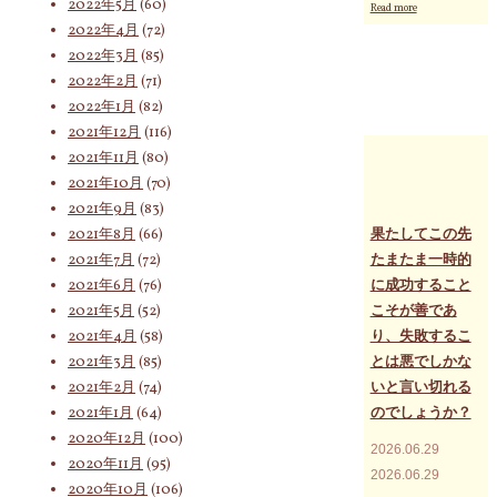
2022年5月
(60)
"今
Read more
な
朝
2022年4月
(72)
い
の
と
2022年3月
(85)
気
損
脈
2022年2月
(71)
だ
メ
2022年1月
(82)
と
ッ
思
2021年12月
(116)
セ
い
ー
2021年11月
(80)
ま
ジ
2021年10月
(70)
せ
「こ
ん
2021年9月
(83)
れ
か？"
は
2021年8月
(66)
果たしてこの先
違
2021年7月
(72)
たまたま一時的
う
2021年6月
(76)
に成功すること
ぞ
と
2021年5月
(52)
こそが善であ
気
2021年4月
(58)
り、失敗するこ
づ
2021年3月
(85)
とは悪でしかな
い
た
2021年2月
(74)
いと言い切れる
な
2021年1月
(64)
のでしょうか？
ら
2020年12月
(100)
一
2026.06.29
旦
2020年11月
(95)
そ
2026.06.29
2020年10月
(106)
こ