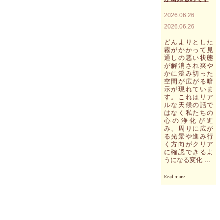
残
り
2026.06.26
3
枠"
2026.06.26
どんよりとした
霧がかかって見
通しの悪い状態
が解消され爽や
かに澄み切った
空間が広がる暗
示が現れていま
す。これはリア
ルな天候の話で
はなく私たちの
心の浄化が進
み、周りに広が
る光景や進み行
く方向がクリア
に確認できるよ
うになる変化 …
"可
Read more
能
性
を
否
定