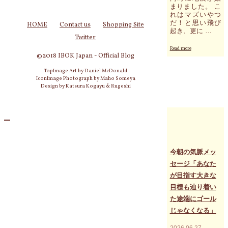
まりました。 こ
し
れはマズいやつ
か
だ！と思い飛び
HOME
Contact us
Shopping Site
な
起き、更に …
い
Twitter
と
"あ
Read more
言
な
©2018 IBOK Japan - Official Blog
い
た
切
TopImage Art by Daniel McDonald
の
れ
IconImage Photograph by Maho Someya
細
る
Design by Katsura Kogayu & Rugeshi
胞
の
（組
で
織）
し
と
ょ
自
う
然
か？"
と
の
今朝の気脈メッ
エ
セージ「あなた
ネ
が目指す大きな
ル
ギ
目標も辿り着い
ー
た途端にゴール
的
じゃなくなる」
関
係
2026.06.27
を