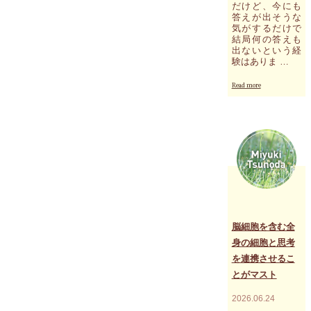
で
だけど、今にも
胸
答えが出そうな
を
気がするだけで
膨
結局何の答えも
出ないという経
ら
験はありま …
ま
せ
"今
未
Read more
朝
来
の
に
気
向
脈
か
メ
う
ッ
方
セ
が
ー
人
ジ
生
「結
の
論
喜
を
脳細胞を含む全
び
急
を
身の細胞と思考
が
何
を連携させるこ
な
倍
く
とがマスト
も
て
噛
い
み
2026.06.24
い。
締