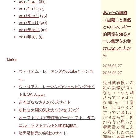
2019年2月
(86)
ま
ち
一
で
2019年1月
(73)
時
あなたの細胞
全
2018年12月
(93)
的
て
（組織）と自然
に
2018年11月
(90)
を
とのエネルギー
成
見
2018年10月
(82)
功
直
的関係を知るメ
2018年9月
(9)
す
し
ール鑑定をお受
る
て
けになった方か
こ
ご
と
ら
ら
こ
Links
ん」"
そ
2026.06.27
が
ウィリアム・レーネンのYoutubeチャンネ
2026.06.27
善
ル
で
先日就寝後に左
あ
ウィリアム・レーネンのショッピングサイ
足の親指が痛く
り、
なり（トゲが刺
トIBOK Japan
失
さっているよう
敗
吉本ばななさんの公式サイト
な痛み）目覚
す
め、しばらくさ
明日香天翔の気脈カウンセリング
る
すっていました
こ
が治まらず、何
オーストラリア先住民アーティスト、ダニ
と
だろうと思った
エル・マクドナルドのInstagram
瞬間音が聞こえ
は
る気がしたのと
悪
増田浩樹氏の会社のサイト
同時に地震が始
で