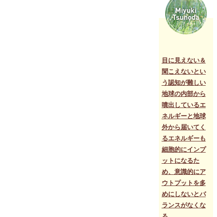
メ
ッ
セ
ー
ジ
「こ
れ
以
目に見えない＆
上
聞こえないとい
左
う認知が難しい
側
を
地球の内部から
探
噴出しているエ
し
ネルギーと地球
た
っ
外から届いてく
て
るエネルギーも
何
細胞的にインプ
も
見
ットになるた
つ
め、意識的にア
か
ら
ウトプットを多
な
めにしないとバ
い
ランスがなくな
こ
と
る