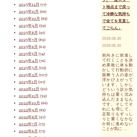
2023年12月
(77)
修
ト地点まで戻っ
正、
2023年11月
(66)
て冷静な気持ち
補
2023年10月
(85)
で全てを見直し
正、
2023年9月
(59)
新
てごらん」
築？
2023年8月
(91)
が
2026.06.30
2023年7月
(89)
繰
2026.06.30
2023年6月
(62)
り
返
2023年5月
(74)
前向きに前進し
さ
て行くことを決
2023年4月
(76)
れ
め果敢に体を動
2023年3月
(115)
て
かして行動的に
い
2023年2月
(107)
振舞う人の姿が
る
浮かび上がって
2023年1月
(111)
自
います。しかし
分
2022年12月
(50)
どういう訳か気
（肉
持ちは重く沈み
2022年11月
(39)
体）
込んだままなん
2022年10月
(66)
です。そしてそ
を
れにも増して、
活
2022年9月
(85)
足取りもずっし
か
2022年8月
(97)
りと重くなかな
し、
か前に進めない
2022年7月
(73)
楽
ことが気に …
し
2022年6月
(73)
ま