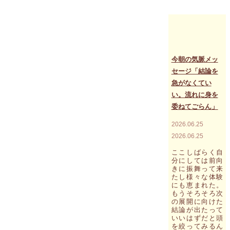
し
真
実
を
怖
れ
て
今朝の気脈メッ
生
セージ「結論を
き
急がなくてい
る
よ
い。流れに身を
り、
委ねてごらん」
全
て
2026.06.25
を
2026.06.25
吹
っ
ここしばらく自
切
分にしては前向
り、
きに振舞って来
と
たし様々な体験
き
にも恵まれた。
め
もうそろそろ次
き
の展開に向けた
の
結論が出たって
思
いいはずだと頭
い
を絞ってみるん