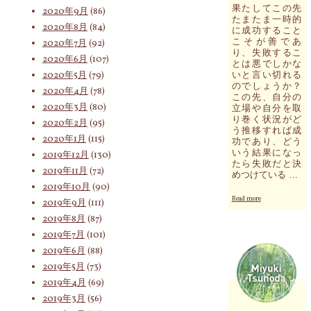
果たしてこの先
で
2020年9月
(86)
たまたま一時的
行
2020年8月
(84)
に成功すること
動
こそが善であ
2020年7月
(92)
を
り、失敗するこ
ス
2020年6月
(107)
とは悪でしかな
ト
2020年5月
(79)
いと言い切れる
ッ
のでしょうか？
2020年4月
(78)
プ。
この先、自分の
一
2020年3月
(80)
立場や自分を取
度
り巻く状況がど
2020年2月
(95)
ス
う推移すれば成
2020年1月
(115)
タ
功であり、どう
ー
いう結果になっ
2019年12月
(130)
ト
たら失敗だと決
2019年11月
(72)
めつけている …
地
2019年10月
(90)
点
"果
ま
Read more
2019年9月
(111)
た
で
2019年8月
(87)
し
戻
て
2019年7月
(101)
っ
こ
て
2019年6月
(88)
の
冷
2019年5月
(73)
先
静
た
な
2019年4月
(69)
ま
気
2019年3月
(56)
た
持