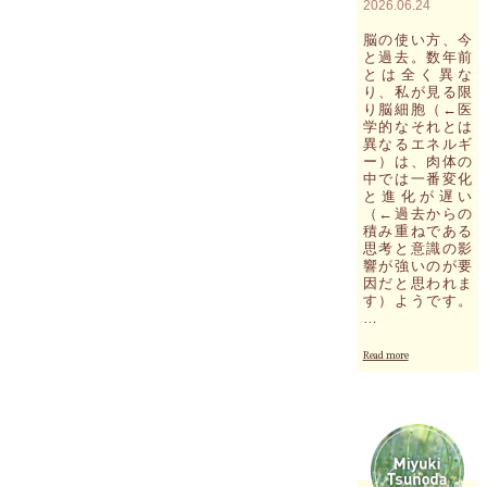
2026.06.24
流
め
れ
な
脳の使い方、今
に
が
と過去。数年前
身
ら
とは全く異な
を
生
り、私が見る限
委
り脳細胞（←医
き
ね
学的なそれとは
る
て
異なるエネルギ
こ
ご
ー）は、肉体の
と
中では一番変化
ら
が
と進化が遅い
ん」"
出
（←過去からの
来
積み重ねである
る
思考と意識の影
の
響が強いのが要
で
因だと思われま
す"
す）ようです。
…
"脳
Read more
細
胞
を
含
む
全
身