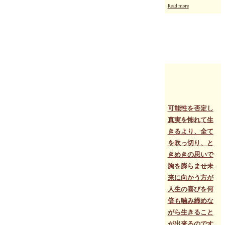
じ
"6
Read more
ゃ
月
な
27
く
日
な
と
る」"
28
日
に
京
都
で
開
催
可能性を否定し
さ
真実を怖れて生
れ
きるより、全て
る
60
を吹っ切り、と
分
きめきの思いで
の
胸を膨らませ未
個
人
来に向かう方が
セ
人生の喜びを何
ッ
倍も噛み締めな
シ
ョ
がら生きること
ン、
が出来るのです