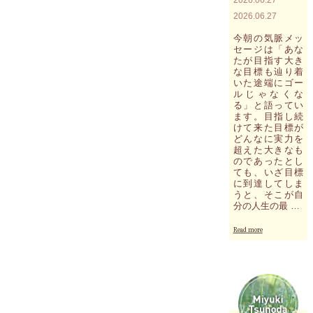
知
2026.06.27
る
メ
今朝の気脈メッ
ー
セージは「あな
ル
たが目指す大き
な目標も辿り着
鑑
いた途端にゴー
定
ルじゃなくな
を
る」と語ってい
お
ます。目指し続
受
けて来た目標が
け
どんなに実力を
に
超えた大きなも
な
のであったとし
っ
ても、いざ目標
た
に到達してしま
方
うと、そこが自
か
分の人生の最 …
ら"
"今
Read more
朝
の
気
脈
メ
ッ
セ