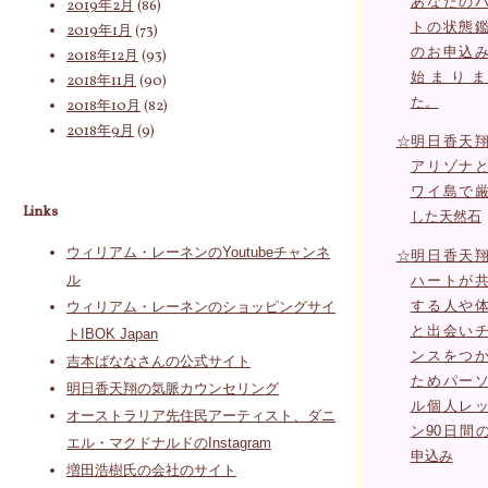
あなたの
2019年2月
(86)
トの状態
2019年1月
(73)
のお申込
2018年12月
(93)
始まりま
2018年11月
(90)
た。
2018年10月
(82)
2018年9月
(9)
☆
明日香天
アリゾナ
ワイ島で
Links
した天然石
ウィリアム・レーネンのYoutubeチャンネ
☆
明日香天
ル
ハートが
する人や
ウィリアム・レーネンのショッピングサイ
と出会い
トIBOK Japan
ンスをつ
吉本ばななさんの公式サイト
ためパー
明日香天翔の気脈カウンセリング
ル個人レ
オーストラリア先住民アーティスト、ダニ
ン90日間
エル・マクドナルドのInstagram
申込み
増田浩樹氏の会社のサイト