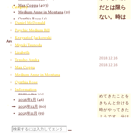
Max Coppa
(403)
だとは限ら
Category
Medium Anne in Montana
(21)
ない。時は
Cynthia Rose
(4)
Daniel McDonald
流れすべて
Psychic Medium Bill
は変化して
Krzysztof Jackowski
Archives
いくのです
Miyuki Tsunoda
2026年8月
(14)
Lizabeth
2018.12.16
2026年7月
(58)
Tensho Asuka
2018.12.16
2026年6月
(60)
Max Coppa
2026年5月
(67)
Medium Anne in Montana
今まで一まとめ
2026年4月
(76)
Cynthia Rose
にして当たり前
2026年3月
(66)
のように受け止
Information
2026年2月
(53)
めてきたことを
2026年1月
(46)
きちんと分ける
2025年12月
(60)
時がやってきた
2025年11月
(55)
ようです。分け
2025年10月
(66)
方は簡単！自分
2025年9月
(62)
検
にとって本当に