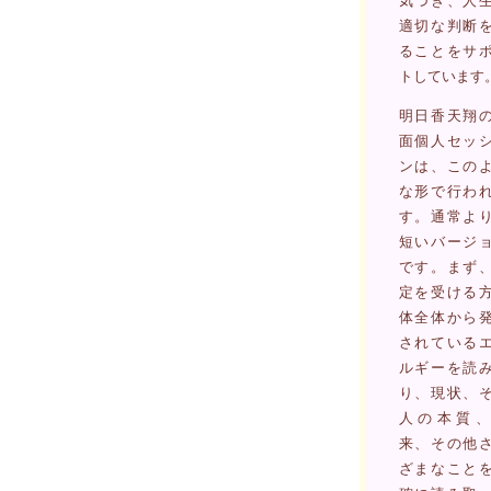
気づき、人
適切な判断
ることをサ
トしています
明日香天翔
面個人セッ
ンは、この
な形で行わ
す。通常よ
短いバージ
です。まず
定を受ける
体全体から
されている
ルギーを読
り、現状、
人の本質、
来、その他
ざまなこと