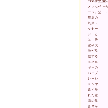
の気脈
登録
メッセ
ペー
ージ。
ジ
毎週の
気脈メ
ッセー
ジと
は、天
空や大
地が発
信する
エネル
ギーの
バイブ
レーシ
ョンや
遠く離
れた意
識の集
合体か