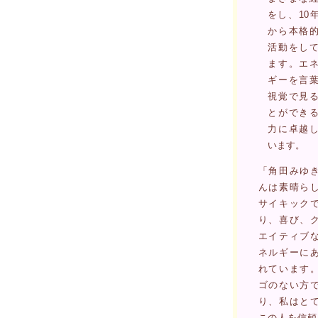
をし、10
から本格
活動をし
ます。エ
ギーを言
視覚で見
とができ
力に卓越
います。
「角田みゆ
んは素晴ら
サイキック
り、喜び、
エイティブ
ネルギーに
れています
ゴのない方
り、私はと
この人を信頼