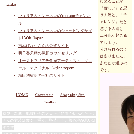
に乗ることが
Links
『苦しい』と思
う人達と、『チ
ウィリアム・レーネンのYoutubeチャンネ
ャレンジ』だと
ル
感じる人達とに
ウィリアム・レーネンのショッピングサイ
二分化が起こる
トIBOK Japan
でしょう。
吉本ばななさんの公式サイト
分けられるので
明日香天翔の気脈カウンセリング
はありません。
オーストラリア先住民アーティスト、ダニ
あなたが選ぶの
エル・マクドナルドのInstagram
です。
増田浩樹氏の会社のサイト
HOME
Contact us
Shopping Site
Twitter
両親、親戚、地域社会の大人たちに着させられたたく
さんの衣装は古く、重く、堅苦しく、着心地が悪いは
ずです