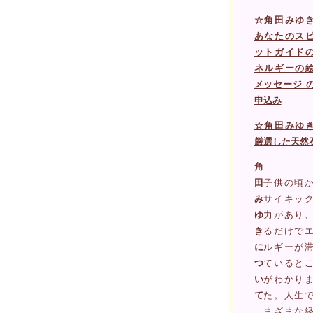
☆角田みゆ
あなたのス
ットガイド
ネルギーの
メッセージ 
申込み
☆角田みゆ
厳選した天然
角
田
子供の頃
み
サイキッ
ゆ
力があり
き
るだけで
に
ルギーが
つ
ていると
い
がわかり
て
た。人生
まざまな