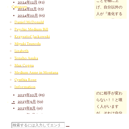
ことを棚に上
2024年12月
(82)
Category
げ、自分以外の
2024年11月
(53)
人が『進化する
2024年10月
(65)
こと』を忌み嫌
2024年9月
(58)
Daniel McDonald
います。
2024年8月
(65)
Psychic Medium Bill
人間は、自分の
2024年7月
(63)
Krzysztof Jackowski
ことを棚に上
2024年6月
(72)
Miyuki Tsunoda
げ、自分以外の
2024年5月
(72)
Lizabeth
人は『変わらな
2024年4月
(72)
Tensho Asuka
い』と決めつけ
2024年3月
(70)
Max Coppa
ます。
2024年2月
(55)
Medium Anne in Montana
期待は人を傷つ
2024年1月
(66)
Cynthia Rose
けます。
2023年12月
(77)
自分は変わった
Information
2023年11月
(66)
のに相手が変わ
2023年10月
(85)
らない！！と嘆
2023年9月
(59)
く人がいます
2023年8月
(91)
が、それは自分
2023年7月
(89)
の期待した『変
2023年6月
(62)
検
化』であること
2023年5月
(74)