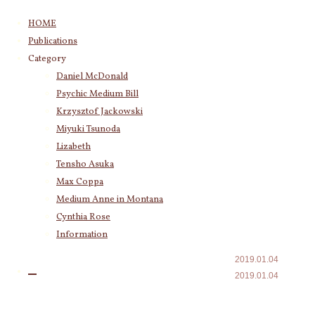
コ
HOME
ン
Publications
テ
Category
Category
ン
Daniel McDonald
(243)
Daniel McDonald
ツ
Psychic Medium Bill
(11)
Psychic Medium Bill
へ
Katherine
(23)
ス
Krzysztof Jackowski
Krzysztof Jackowski
(83)
キ
Miyuki Tsunoda
Miyuki Tsunoda
(2,918)
2019年のは
ッ
Lizabeth
Lizabeth
(255)
プ
じまりにス
Tensho Asuka
Tensho Asuka
(3,028)
Max Coppa
ピリットか
Amanda Coppa
(210)
Medium Anne in Montana
Max Coppa
(403)
らのメッセ
Cynthia Rose
Medium Anne in Montana
(21)
ージ
Cynthia Rose
(4)
Information
2019.01.04
2019.01.04
Archives
☆2019年2月2日
に東京で開催さ
2026年8月
(14)