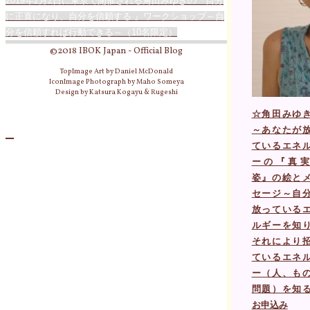
2019年2月2日に東京で開催される角田みゆきの『自分
に正直になり、自分を信頼する 』ワークショップ～自
分を信頼すれば行動できる～（10名限定）
©2018 IBOK Japan - Official Blog
TopImage Art by Daniel McDonald
IconImage Photograph by Maho Someya
Design by Katsura Kogayu & Rugeshi
☆
角田みゆ
～あなたが
ているエネ
ーの『真実
姿』の絵と
セージ～自
放っている
ルギーを知
それにより
ているエネ
ー（人、も
問題）を知
お申込み