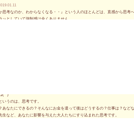
2019.01.11
か思考なのか、わからなくなる・・』という人のほとんどは、直感から思考
ラッとしていて強制感は全くありません。
り過ぎたバスの広告みたいな感じです。
ていては気づけないし、期待に溢れていると”自分には関係のない広告”にな
目の前を横切る広告を見逃しません。
こう！になったり、やってみよう！になったり、連絡とろう！になります。
なので結果など気にしません（笑）
告を気に入ったからやっただけの話です。
メキ、スピリット達、広告のビラまきをしているだけだということを知って
きは、地球に住む同じような才能の人たちに平等にまかれていますので、広
）
は、スピード感を重視しているそうなので重いエネルギー、動かないエネル
^^)
というのは、思考です。
？あなたにできるの？そんなにお金を遣って後はどうするの？仕事は？など
先生など、あなたに影響を与えた大人たちにすり込まれた思考です。
の大人たちの思考は明らかに時代遅れです。
人達の操り人形のまま人生を終わらせていいのでしょうか？