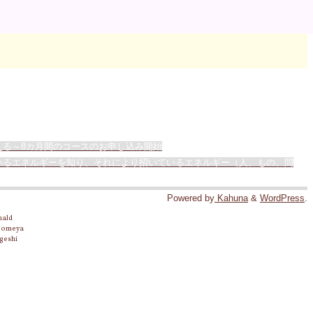
る～8カ月間のコースのお申し込み開始
いるエネルギーを知り、それにより招いているエネルギー（人、もの、問
Powered by
Kahuna
&
WordPress
.
nald
 Someya
geshi