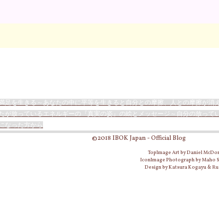
満足を生きる～あなたの中に平等を生きると自分との摩擦、人との摩擦が消え
たが放っているエネルギーの『真実の姿』の絵とメッセージ～自分の放って
になった方から
©2018 IBOK Japan - Official Blog
TopImage Art by Daniel McDo
IconImage Photograph by Maho
Design by Katsura Kogayu & Ru