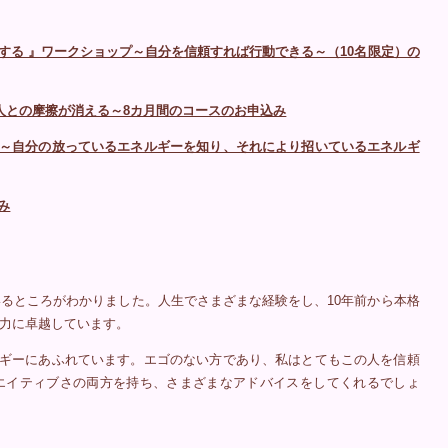
頼する 』ワークショップ～自分を信頼すれば行動できる～（10名限定）の
人との摩擦が消える～8カ月間のコースのお申込み
～自分の放っているエネルギーを知り、それにより招いているエネルギ
み
るところがわかりました。人生でさまざまな経験をし、10年前から本格
力に卓越しています。
ギーにあふれています。エゴのない方であり、私はとてもこの人を信頼
エイティブさの両方を持ち、さまざまなアドバイスをしてくれるでしょ