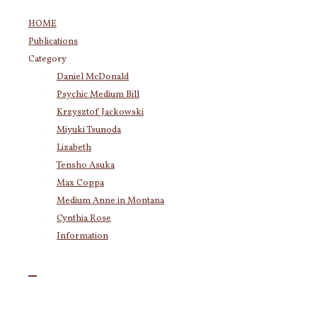
コ
HOME
ン
Publications
テ
Category
ン
Daniel McDonald
ツ
Psychic Medium Bill
へ
ス
Krzysztof Jackowski
キ
Miyuki Tsunoda
ッ
Lizabeth
プ
Tensho Asuka
Max Coppa
Medium Anne in Montana
Cynthia Rose
Information