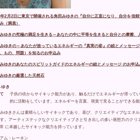
19年2月2日に東京で開催される角田みゆきの『自分に正直になり、自分を信
み（満員）
みゆきの究極の満足を生きる～あなたの中に平等を生きると自分との摩擦、
みゆきの～あなたが放っているエネルギーの『真実の姿』の絵とメッセージ
、もの、問題）を知るのお申込み
みゆきのあなたのスピリットガイドのエネルギーの絵とメッセージ のお申込
みゆきの厳選した天然石
みゆき
て
子供の頃からサイキック能力があり、触るだけでエネルギーが滞ってい
的に活動をしています。エネルギーを言葉、視覚で見ることができる能
みゆきさんは素晴らしいサイキックであり、喜び、クリエイティブなエネル
ます。アーティステックなクリエイティブさと引き出しの多い発想力のクリ
常 に卓越したサイキック能力を持っています」
アム・レーネン