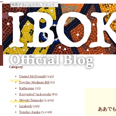
検
索
対
象:
Category
Daniel McDonald
(243)
HOME
Psychic Medium Bill
(11)
Katherine
(23)
Krzysztof Jackowski
(83)
Miyuki Tsunoda
(2,919)
Publications
Lizabeth
(255)
ああで
Tensho Asuka
(3,028)