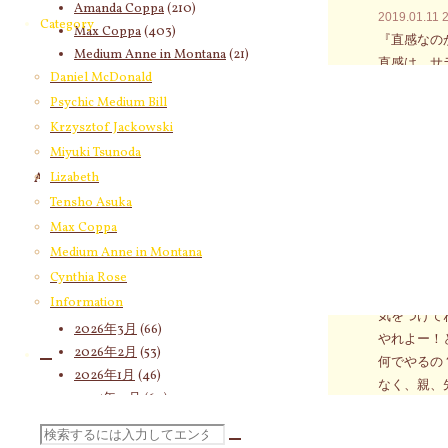
Amanda Coppa
(210)
2019.01.11
Category
Max Coppa
(403)
『直感なの
Medium Anne in Montana
(21)
直感
は、サ
Cynthia Rose
(4)
Daniel McDonald
目の前を通
Psychic Medium Bill
考え事をし
Krzysztof Jackowski
私はふっと
Miyuki Tsunoda
あ！で、行
Lizabeth
Archives
ただの広告
私がその広
Tensho Asuka
2026年8月
(15)
直感やヒラ
Max Coppa
2026年7月
(58)
このビラま
Medium Anne in Montana
2026年6月
(60)
します（笑
Cynthia Rose
2026年5月
(67)
最近の宇宙
Information
2026年4月
(76)
気をつけてね(
2026年3月
(66)
やれよー！
2026年2月
(53)
何でやるの
2026年1月
(46)
なく、親、
2025年12月
(60)
しかも、そ
2025年11月
(55)
時代遅れの
検
2025年10月
(66)