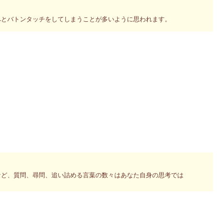
へとバトンタッチをしてしまうことが多いように思われます。
ってしまうでしょう。
いますか？
告を手にし、ジーッとああでもないこうでもない言ってる間に完売
ギーの人たちのチャンスは減ってしまうそうです。
など、質問、尋問、追い詰める言葉の数々はあなた自身の思考では