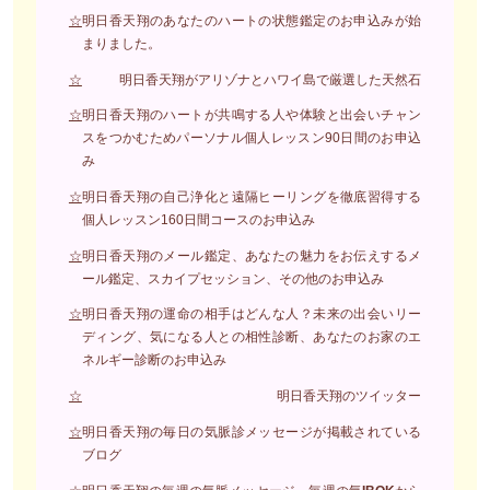
☆
明日香天翔のあなたのハートの状態鑑定のお申込みが始
まりました。
☆
明日香天翔がアリゾナとハワイ島で厳選した天然石
☆
明日香天翔のハートが共鳴する人や体験と出会いチャン
スをつかむためパーソナル個人レッスン90日間のお申込
み
☆
明日香天翔の自己浄化と遠隔ヒーリングを徹底習得する
個人レッスン160日間コースのお申込み
☆
明日香天翔のメール鑑定、あなたの魅力をお伝えするメ
ール鑑定、スカイプセッション、その他のお申込み
☆
明日香天翔の運命の相手はどんな人？未来の出会いリー
ディング、気になる人との相性診断、あなたのお家のエ
ネルギー診断のお申込み
☆
明日香天翔のツイッター
☆
明日香天翔の毎日の気脈診メッセージが掲載されている
ブログ