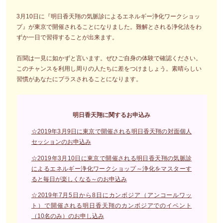
3月10日に『明日香天翔の気脈診によるエネルギー浄化ワークショッ
プ』が東京で開催されることになりました。難解とされる浄化法をわ
ずか一日で習得することが出来ます。
百聞は一見に如かずと言います。ぜひご自身の体験で確認ください。
このチャンスを利用し周りの人たちに差をつけましょう。素晴らしい
習慣があなたにプラスされることになります。
明日香天翔に関するお申込み
☆2019年3月9日に東京で開催される明日香天翔の対面個人
セッションのお申込み
☆2019年3月10日に東京で開催される明日香天翔の気脈診
によるエネルギー浄化ワークショップ～浄化をマスターす
ると毎日が楽しくなる～のお申込み
☆2019年7月5日から8日にカンボジア（アンコールワッ
ト）で開催される明日香天翔のカンボジアでのイベント
（10名のみ）のお申し込み