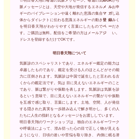
☆明日香天翔の毎週の気脈メッセージ。毎週の気
IBOK
から
脈メッセージとは、天空や大地が発信するエネル
メル
お申
ギーのバイブレーションや遠く離れた意識の集合
マガ
し込
体からダイレクトに伝わる意識エネルギーの動き
登録
みく
を明日香天翔がわかりやすく言葉にしたもので
ペー
ださ
す。ご購読は無料。配信をご希望の方はメールア
ジ
い。
ドレスを登録するだけでOKです。
明日香天翔について
気脈診のスペシャリストであり、エネルギー鑑定の能力は
卓越したものであり、鑑定を受ける人のほとんどがその能
力に圧倒されます。気脈診は中国で誕生したと言われる古
くからの鑑定法です。気は 目に見えないエネルギーのこと
であり、脈は繋がりや振動を表します。気脈診は気脈を診
るという意味で、目に見えないエネルギーの繋がりや振動
を五感で感じ取り、言葉にします。土地、空間、人が発信
する隠された真実を一歩踏み込んで解き明かし、多くの人
たちに人生の指針となるメッセージをお渡ししています。
明日香天翔のワークショップは、独自のエネルギーワーク
や呼吸法によって、澄み切った心の目で正しく物が見える
ようになり、日頃の迷いや苦悩を取り除き、 内側に眠る潜