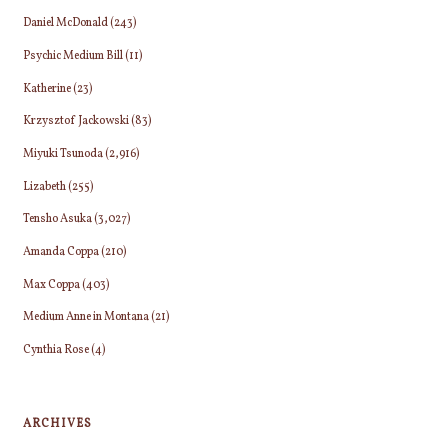
Daniel McDonald
(243)
Psychic Medium Bill
(11)
Katherine
(23)
Krzysztof Jackowski
(83)
Miyuki Tsunoda
(2,916)
Lizabeth
(255)
Tensho Asuka
(3,027)
Amanda Coppa
(210)
Max Coppa
(403)
Medium Anne in Montana
(21)
Cynthia Rose
(4)
ARCHIVES