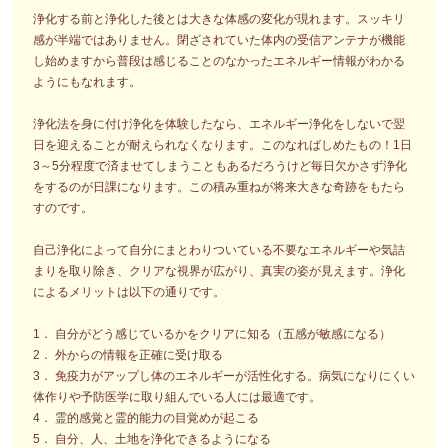
浄化する前と浄化した後とは大きな体感の変化が現れます。スッキリ
感が半端ではありません。閉ざされていた体内の受信アンテナが機能
し始めますから普段は感じることのなかったエネルギー情報がわかる
ようにもなれます。
浄化法を身に付け浄化を体験したなら、エネルギー浄化をしないで翌
日を迎えることが耐えられなくなります。このなればしめたもの！1日
3～5分程度で済ませてしまうこともあるだろうけど毎日欠かさず浄化
をするのが日課になります。この積み重ねが将来大きな奇跡をもたら
すのです。
自己浄化によって自分にまとわりついている不要なエネルギーや気詰
まりを取り除き、クリアな視界が広がり、真実の姿が見えます。浄化
によるメリットは以下の通りです。
1． 自分がどう感じているかをクリアに知る（五感が敏感になる）
2． 外からの情報を正確に受け取る
3． 免疫力がアップし体のエネルギーが活性化する。病気になりにくい
体作りや予防医学に取り組んでいる人には最適です。
4． 霊的感覚と霊的能力の目覚めが起こる
5． 自分、人、土地を浄化できるようになる