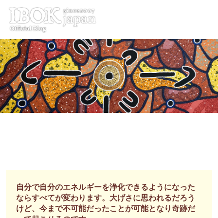
コ
ン
テ
ン
ツ
へ
ス
キ
ッ
プ
自分で自分のエネルギーを浄化できるようになった
ならすべてが変わります。大げさに思われるだろう
けど、今まで不可能だったことが可能となり奇跡だ