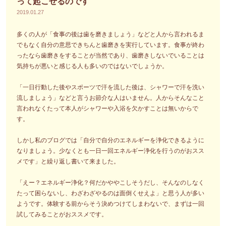
って起こせるのです
2019.01.27
多くの人が「食事の後は歯を磨きましょう」などと人から言われるま
でもなく自分の意思できちんと歯磨きを実行しています。食事が終わ
ったなら歯磨きをすることが当然であり、歯磨きしないでいることは
気持ちが悪いと感じる人も多いのではないでしょうか。
「一日行動した後やスポーツで汗を流した後は、シャワーで汗を洗い
流しましょう」などと言うお節介な人はいません。人からそんなこと
言われなくたって本人がシャワーや入浴を欠かすことは無いからで
す。
しかし私のブログでは「自分で自分のエネルギーを浄化できるように
なりましょう。少なくとも一日一回エネルギー浄化を行うのがおスス
メです」と繰り返し書いて来ました。
「えー？エネルギー浄化？何だかややこしそうだし、そんなのしなく
たって困らないし、わざわざやるのは面倒くせえよ」と思う人が多い
ようです。体験する前からそう決めつけてしまわないで、まずは一回
試してみることがおススメです。