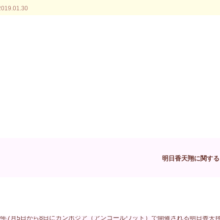
2019.01.30
土のようなものを懸命に掻き出す人の姿を感じます。私たちはあまり意識せ
メッセージは「迷いが発生するのは不要なものを抱えているからだ」と語っ
側に放り出している光景なんです。
ずにズルズルと継続して来ただけの不毛な人間関係も同様です。この先も継
迷いが消え去ることになります。迷いが消えることによって自分にもたらさ
のです。
明日香天翔に関する
19年3月9日に東京で開催される明日香天翔の対面個人セッションのお申込み
19年3月10日に東京で開催される明日香天翔の気脈診によるエネルギー浄化
19年7月5日から8日にカンボジア（アンコールワット）で開催される明日香天