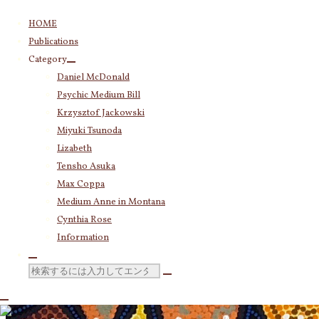
コ
HOME
ン
Publications
テ
Category
ン
Daniel McDonald
ツ
Psychic Medium Bill
へ
ス
Krzysztof Jackowski
キ
Miyuki Tsunoda
ッ
Lizabeth
プ
Tensho Asuka
Max Coppa
Medium Anne in Montana
Cynthia Rose
Information
検
索
対