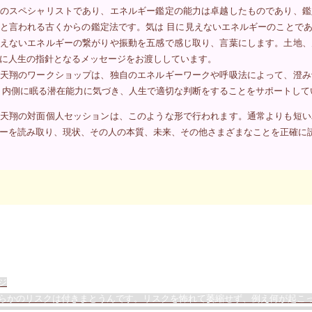
のスペシャリストであり、エネルギー鑑定の能力は卓越したものであり、鑑
と言われる古くからの鑑定法です。気は 目に見えないエネルギーのことで
えないエネルギーの繋がりや振動を五感で感じ取り、言葉にします。土地、
に人生の指針となるメッセージをお渡ししています。
天翔のワークショップは、独自のエネルギーワークや呼吸法によって、澄み
 内側に眠る潜在能力に気づき、人生で適切な判断をすることをサポートして
天翔の対面個人セッションは、このような形で行われます。通常よりも短い
ーを読み取り、現状、その人の本質、未来、その他さまざまなことを正確に
ジ
らかのリスクは付きまとうんです。リスクを怖れて萎縮せず、例え何が起こ