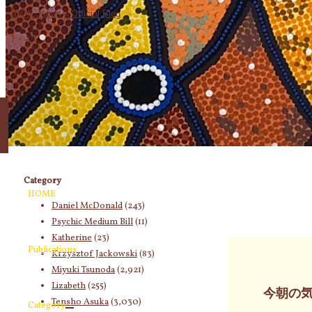
象:
Category
HOME
Daniel McDonald
(243)
Psychic Medium Bill
(11)
Katherine
(23)
Publications
Krzysztof Jackowski
(83)
Miyuki Tsunoda
(2,921)
Lizabeth
(255)
今朝の
Tensho Asuka
(3,030)
Category