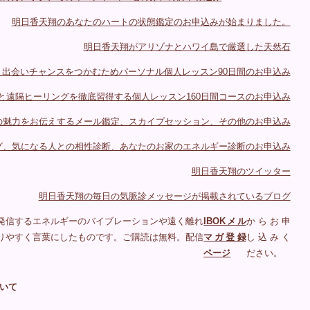
明日香天翔のあなたのハートの状態鑑定のお申込みが始まりました。
明日香天翔がアリゾナとハワイ島で厳選した天然石
出会いチャンスをつかむためパーソナル個人レッスン90日間のお申込み
と遠隔ヒーリングを徹底習得する個人レッスン160日間コースのお申込み
の魅力をお伝えするメール鑑定、スカイプセッション、その他のお申込み
グ、気になる人との相性診断、あなたのお家のエネルギー診断のお申込み
明日香天翔のツイッター
明日香天翔の毎日の気脈診メッセージが掲載されているブログ
発信するエネルギーのバイブレーションや遠く離れ
IBOKメル
からお申
りやすく言葉にしたものです。ご購読は無料。配信
マガ登録
し込みく
ページ
ださい。
いて