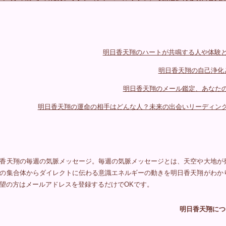
明日香天翔のハートが共鳴する人や体験と
明日香天翔の自己浄化
明日香天翔のメール鑑定、あなた
明日香天翔の運命の相手はどんな人？未来の出会いリーディン
香天翔の毎週の気脈メッセージ。毎週の気脈メッセージとは、天空や大地が
の集合体からダイレクトに伝わる意識エネルギーの動きを明日香天翔がわか
望の方はメールアドレスを登録するだけでOKです。
明日香天翔につ