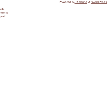
Powered by
Kahuna
&
WordPress
.
nald
 Someya
geshi