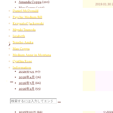
Amanda Coppa
(210)
2019.01.30
Max Coppa
(403)
内側から残
Daniel McDonald
Medium Anne in Montana
(21)
す。
Psychic Medium Bill
Cynthia Rose
(4)
Krzysztof Jackowski
今朝の気脈
Miyuki Tsunoda
なものを外
Lizabeth
切るに切れ
Tensho Asuka
Archives
う。
Max Coppa
2026年8月
(19)
Medium Anne in Montana
結果として
2026年7月
(58)
Cynthia Rose
るしかない
2026年6月
(60)
Information
2026年5月
(67)
2026年4月
(76)
2026年3月
(66)
2026年2月
(53)
☆20
2026年1月
(46)
2025年12月
(60)
検
☆20
2025年11月
(55)
2025年10月
(66)
☆20