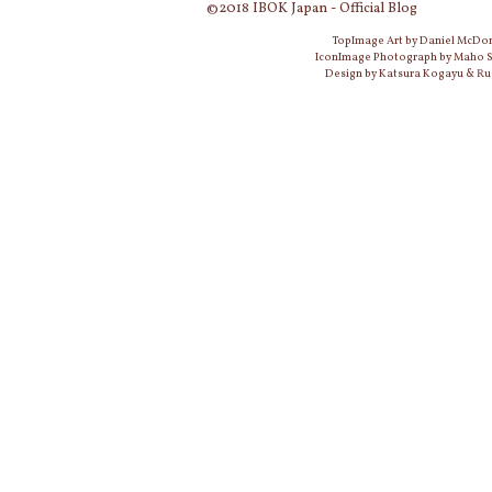
©2018 IBOK Japan - Official Blog
TopImage Art by Daniel McDo
IconImage Photograph by Maho
Design by Katsura Kogayu & Ru