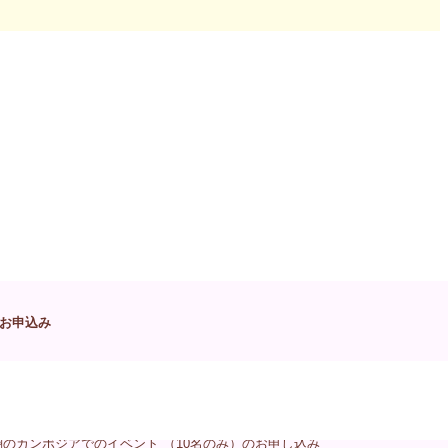
ず不要なものをしっかり抱きかかえた状態で過ごしているようで
ています。冒頭に書きました残土を掻き出す姿は自分にとって不要
続する意味が見つからないのなら、もうお終いにしてはどうでしょ
れるメリットは想像以上に大きい。これは黙ってクールにやり遂げ
お申込み
ワークショップ～浄化をマスターすると毎日が楽しくなる～のお申込み
翔のカンボジアでのイベント （10名のみ）のお申し込み