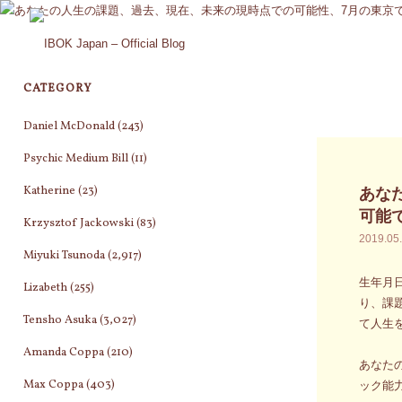
コ
ン
テ
ン
CATEGORY
ツ
へ
Daniel McDonald
(243)
ス
キ
Psychic Medium Bill
(11)
ッ
Katherine
(23)
あな
プ
可能
Krzysztof Jackowski
(83)
2019.05
Miyuki Tsunoda
(2,917)
生年月
Lizabeth
(255)
り、課
Tensho Asuka
(3,027)
て人生
Amanda Coppa
(210)
あなた
Max Coppa
(403)
ック能