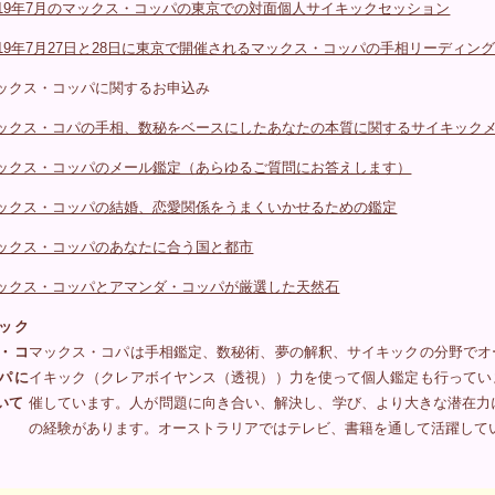
019年7月のマックス・コッパの東京での対面個人サイキックセッション
019年7月27日と28日に東京で開催されるマックス・コッパの手相リーディン
ックス・コッパに関するお申込み
ックス・コパの手相、数秘をベースにしたあなたの本質に関するサイキック
ックス・コッパのメール鑑定（あらゆるご質問にお答えします）
ックス・コッパの結婚、恋愛関係をうまくいかせるための鑑定
ックス・コッパのあなたに合う国と都市
ックス・コッパとアマンダ・コッパが厳選した天然石
ック
・コ
マックス・コパは手相鑑定、数秘術、夢の解釈、サイキックの分野でオ
パに
イキック（クレアボイヤンス（透視））力を使って個人鑑定も行ってい
いて
催しています。人が問題に向き合い、解決し、学び、より大きな潜在力
の経験があります。オーストラリアではテレビ、書籍を通して活躍して