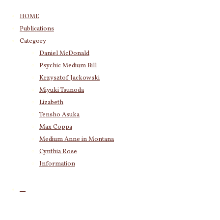
コ
HOME
ン
Publications
テ
Category
ン
Daniel McDonald
ツ
Psychic Medium Bill
へ
ス
Krzysztof Jackowski
キ
Miyuki Tsunoda
ッ
Lizabeth
プ
Tensho Asuka
Max Coppa
Medium Anne in Montana
Cynthia Rose
Information