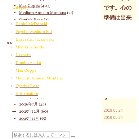
Max Coppa
(403)
です。心の
Category
Medium Anne in Montana
(21)
準備は出来
Cynthia Rose
(4)
Daniel McDonald
ています
Psychic Medium Bill
か？この先
Krzysztof Jackowski
Archives
の流れを前
Miyuki Tsunoda
2026年8月
(12)
Lizabeth
もって理解
2026年7月
(58)
Tensho Asuka
しておくと
2026年6月
(60)
Max Coppa
2026年5月
(67)
スムーズに
Medium Anne in Montana
2026年4月
(76)
Cynthia Rose
事は運びま
2026年3月
(66)
Information
す
2026年2月
(53)
2026年1月
(46)
2019.05.24
2025年12月
(60)
2019.05.24
2025年11月
(55)
今朝受け取った
2025年10月
(66)
ビジョンは自分
2025年9月
(62)
検
の左側にあった