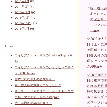
2019年2月
(86)
2019年1月
(73)
☆
明日香天
2018年12月
(93)
本当のあ
2018年11月
(90)
の完全リ
2018年10月
(82)
ィングの
2018年9月
(9)
し込み
☆2019年6月
日（土）に
Links
で開催され
日香天翔の
ウィリアム・レーネンのYoutubeチャンネ
個人セッシ
ル
のお申込み
ウィリアム・レーネンのショッピングサイ
トIBOK Japan
☆2019年6月
吉本ばななさんの公式サイト
日に東京で
明日香天翔の気脈カウンセリング
される明日
オーストラリア先住民アーティスト、ダニ
翔の気脈診
るエネルギ
エル・マクドナルドのInstagram
化ワークシ
増田浩樹氏の会社のサイト