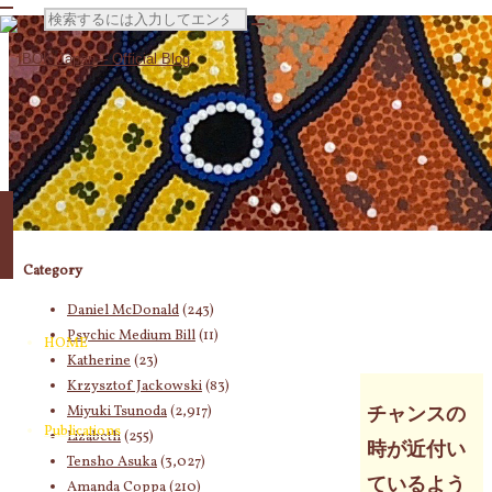
検
索
対
Category
象:
Daniel McDonald
(243)
Psychic Medium Bill
(11)
HOME
Katherine
(23)
Krzysztof Jackowski
(83)
Miyuki Tsunoda
(2,917)
チャンスの
Publications
Lizabeth
(255)
時が近付い
Tensho Asuka
(3,027)
ているよう
Amanda Coppa
(210)