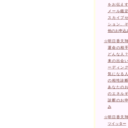
をお伝え
メール鑑
スカイプ
ション、
他のお申込
☆
明日香天
運命の相
どんな人
来の出会
ーディン
気になる
の相性診
あなたの
のエネル
診断のお
み
☆
明日香天
ツイッター