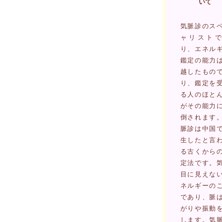
いて
気脈診のス
ャリストで
り、エネル
鑑定の能力
越したもの
り、鑑定を
る人のほと
がその能力
倒されます
脈診は中国
生したと言
る古くから
定法です。
目に見えな
ネルギーの
であり、脈
がりや振動
します。気