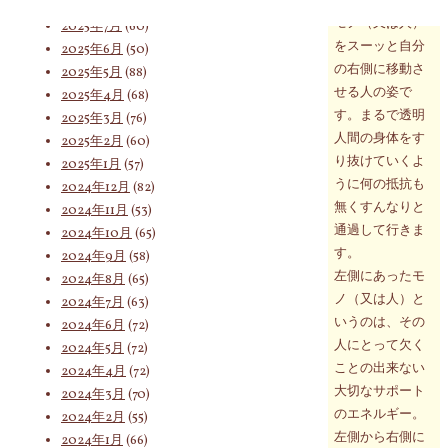
2025年8月
(75)
モノ（又は人）
2025年7月
(60)
をスーッと自分
2025年6月
(50)
索
の右側に移動さ
2025年5月
(88)
せる人の姿で
2025年4月
(68)
す。まるで透明
2025年3月
(76)
人間の身体をす
2025年2月
(60)
対
り抜けていくよ
2025年1月
(57)
うに何の抵抗も
2024年12月
(82)
無くすんなりと
2024年11月
(53)
象:
通過して行きま
2024年10月
(65)
す。
2024年9月
(58)
左側にあったモ
2024年8月
(65)
ノ（又は人）と
2024年7月
(63)
いうのは、その
2024年6月
(72)
人にとって欠く
2024年5月
(72)
ことの出来ない
2024年4月
(72)
大切なサポート
2024年3月
(70)
のエネルギー。
2024年2月
(55)
左側から右側に
2024年1月
(66)