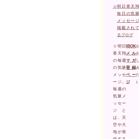
☆
明日香天
毎日の気
メッセー
掲載され
るブログ
☆明日
IBOK
香天翔
メル
の毎週
マガ
の気脈
登録
メッセ
ペー
ージ。
ジ
毎週の
気脈メ
ッセー
ジと
は、天
空や大
地が発
信する