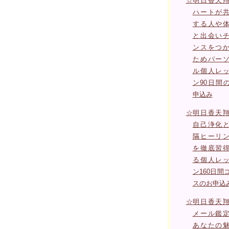
☆
明日香天
ハートが
する人や
と出会い
ンスをつ
ためパー
ル個人レ
ン90日間
申込み
☆
明日香天
自己浄化
隔ヒーリ
を徹底習
る個人レ
ン160日間
スのお申込
☆
明日香天
メール鑑
あなたの