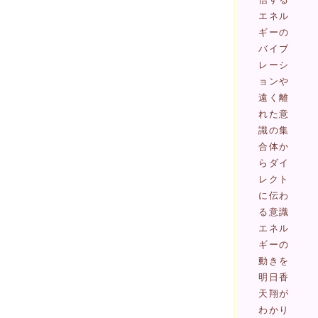
エネル
ギーの
バイブ
レーシ
ョンや
遠く離
れた意
識の集
合体か
らダイ
レクト
に伝わ
る意識
エネル
ギーの
動きを
明日香
天翔が
わかり