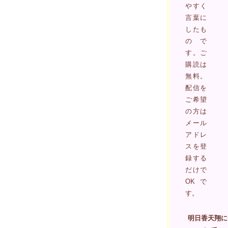
やすく
言葉に
したも
ので
す。ご
購読は
無料。
配信を
ご希望
の方は
メール
アドレ
スを登
録する
だけで
OKで
す。
明日香天翔に