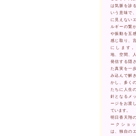
は気脈を診
いう意味で
に見えない
ルギーの繋
や振動を五
感じ取り、
にします。
地、空間、
発信する隠
た真実を一
み込んで解
かし、多く
たちに人生
針となるメ
ージをお渡
ています。
明日香天翔
ークショッ
は、独自の