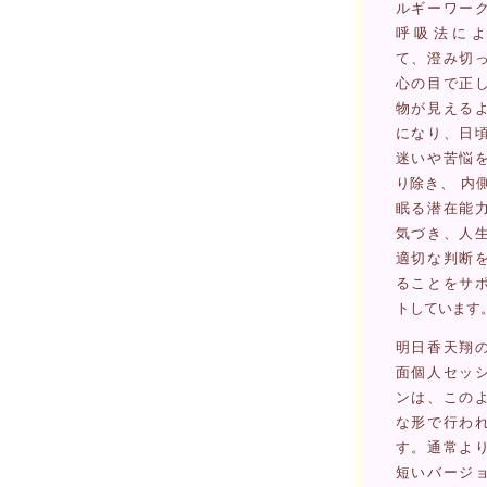
ルギーワー
呼吸法によ
て、澄み切
心の目で正
物が見える
になり、日
迷いや苦悩
り除き、 内
眠る潜在能
気づき、人
適切な判断
ることをサ
トしています
明日香天翔
面個人セッ
ンは、この
な形で行わ
す。通常よ
短いバージ