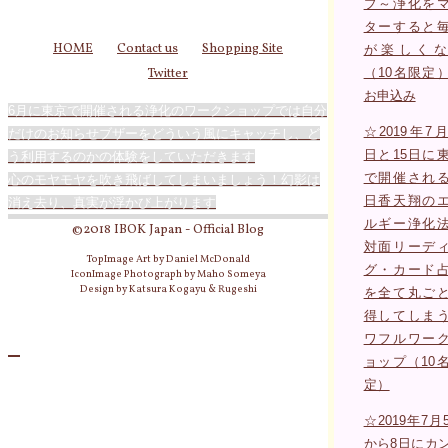
プ～浄化を
ターすると
HOME
Contact us
Shopping Site
が楽しくな
（10名限定
Twitter
お申込み
6月に東京で開催される浄化のワークショップでは自分
☆2019年7月
だけのお知らせブザーをどういう風にキャッチし、ど
日と15日に
う利用するのかの体験をしていただきます
で開催され
心のモヤモヤを吹き飛ばしてしまいましょう！幻影は
日香天翔の
消え去り、真実が浮かび上がります
ルギー浄化
©2018 IBOK Japan - Official Blog
対面リーデ
TopImage Art by Daniel McDonald
グ・カード
IconImage Photograph by Maho Someya
Design by Katsura Kogayu & Rugeshi
を全て丸ご
得してしま
ワフルワー
ョップ（10
定）
☆2019年7月
から8日にカ