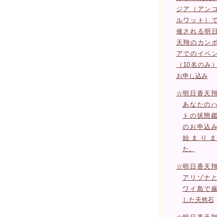
ジア（アン
ルワット）
催される明
天翔のカン
アでのイベ
（10名のみ
お申し込み
☆
明日香天
あなたの
トの状態
のお申込
始まりま
た。
☆
明日香天
アリゾナ
ワイ島で
した天然石