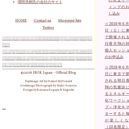
の完全リ
増田浩樹氏の会社のサイト
ィングの
し込み
HOME
Contact us
Shopping Site
☆2019年6月
Twitter
日（土）に
で開催され
明日香天翔の対面個人セッションをお受けになった方
日香天翔の
から
個人セッシ
必要なものや必要なエネルギーがいつまでも手に入ら
のお申込み
ないのは、不要なものや不要なエネルギーをごっそり
と抱え込んでしまっているからです
☆2019年6月
©2018 IBOK Japan - Official Blog
日に東京で
される明日
TopImage Art by Daniel McDonald
IconImage Photograph by Maho Someya
翔の気脈診
Design by Katsura Kogayu & Rugeshi
るエネルギ
化ワークシ
プ～浄化を
ターすると
が楽しくな
（10名限定