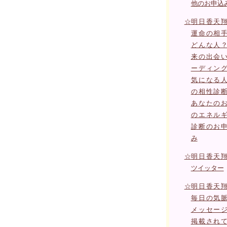
他のお申込
☆
明日香天
運命の相
どんな人
来の出会
ーディン
気になる
の相性診
あなたの
のエネル
診断のお
み
☆
明日香天
ツイッター
☆
明日香天
毎日の気
メッセー
掲載され