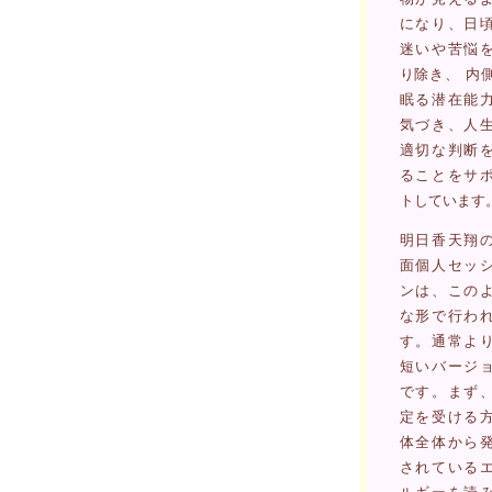
になり、日
迷いや苦悩
り除き、 内
眠る潜在能
気づき、人
適切な判断
ることをサ
トしています
明日香天翔
面個人セッ
ンは、この
な形で行わ
す。通常よ
短いバージ
です。まず
定を受ける
体全体から
されている