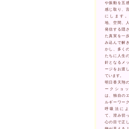
や振動を五
感じ取り、
にします。
地、空間、
発信する隠
た真実を一
み込んで解
かし、多く
たちに人生
針となるメ
ージをお渡
ています。
明日香天翔
ークショッ
は、独自の
ルギーワー
呼吸法によ
て、澄み切
心の目で正
物が見える