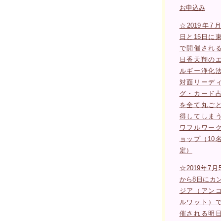
お申込み
☆2019年7月
日と15日に
で開催され
日香天翔の
ルギー浄化
対面リーデ
グ・カード
を全て丸ご
得してしま
ワフルワー
ョップ（10
定）
☆2019年7月
から8日にカ
ジア（アン
ルワット）
催される明