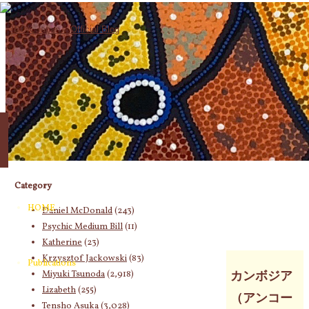
Category
HOME
Daniel McDonald
(243)
Psychic Medium Bill
(11)
Katherine
(23)
Krzysztof Jackowski
(83)
Publications
Miyuki Tsunoda
(2,918)
カンボジア
Lizabeth
(255)
（アンコー
Tensho Asuka
(3,028)