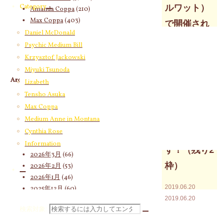
Category
ルワット）
Amanda Coppa
(210)
Max Coppa
(403)
で開催され
Medium Anne in Montana
(21)
Daniel McDonald
る明日香天
Cynthia Rose
(4)
Psychic Medium Bill
翔のカンボ
Krzysztof Jackowski
Miyuki Tsunoda
ジアでのイ
Archives
Lizabeth
ベントまで
Tensho Asuka
2026年8月
(14)
あと2週間。
Max Coppa
2026年7月
(58)
今ならまだ
Medium Anne in Montana
2026年6月
(60)
Cynthia Rose
2026年5月
(67)
間に合いま
2026年4月
(76)
Information
す！（残り2
2026年3月
(66)
枠）
2026年2月
(53)
2026年1月
(46)
2019.06.20
2025年12月
(60)
2019.06.20
2025年11月
(55)
検索対象:
7月5日～8日の4
2025年10月
(66)
日間はカンボジ