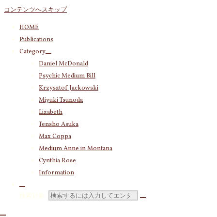
コンテンツへスキップ
HOME
Publications
Category
Daniel McDonald
Psychic Medium Bill
Krzysztof Jackowski
Miyuki Tsunoda
Lizabeth
Tensho Asuka
Max Coppa
Medium Anne in Montana
Cynthia Rose
Information
検索対象: