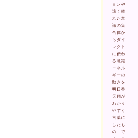
ョンや
遠く離
れた意
識の集
合体か
らダイ
レクト
に伝わ
る意識
エネル
ギーの
動きを
明日香
天翔が
わかり
やすく
言葉に
したも
ので