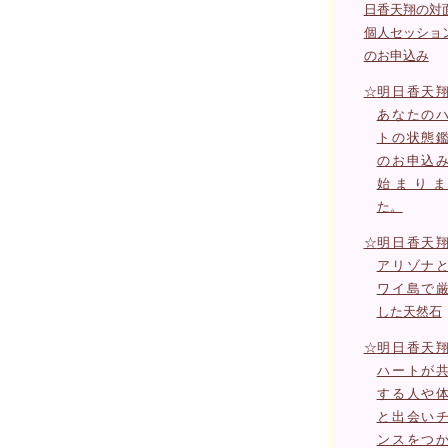
日香天翔の対
個人セッショ
のお申込み
☆
明日香天
あなたの
トの状態
のお申込
始まりま
た。
☆
明日香天
アリゾナ
ワイ島で
した天然石
☆
明日香天
ハートが
する人や
と出会い
ンスをつ