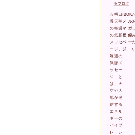
るブログ
☆明日
IBOK
香天翔
メル
の毎週
マガ
の気脈
登録
メッセ
ペー
ージ。
ジ
毎週の
気脈メ
ッセー
ジと
は、天
空や大
地が発
信する
エネル
ギーの
バイブ
レーシ