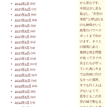
から安心です。
2024年1月
(66)
今回は少し足を
2023年12月
(77)
延ばし、”天空の
2023年11月
(66)
寺院”“と呼ばれる
2023年10月
(85)
のも納得がいく
2023年9月
(59)
絶景のパワース
2023年8月
(91)
ポットまで出か
2023年7月
(89)
けます。タイと
2023年6月
(62)
の国境にあり、
2023年5月
(74)
複雑な領土問題
2023年4月
(76)
があってタイの
2023年3月
(115)
兵士たちが守っ
2023年2月
(107)
ていた為に今ま
2023年1月
(111)
では自由に行け
2022年12月
(50)
なかった場所。
2022年11月
(39)
今でも行く人は
2022年10月
(66)
少ないようで、
2022年9月
(85)
是非ともこの天
2022年8月
(97)
空の城で聖なる
2022年7月
(73)