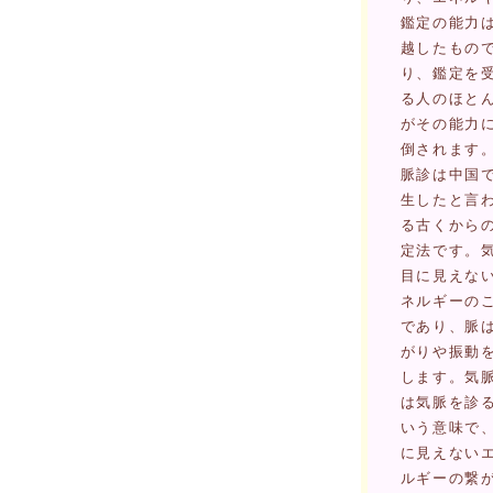
鑑定の能力
越したもの
り、鑑定を
る人のほと
がその能力
倒されます
脈診は中国
生したと言
る古くから
定法です。
目に見えな
ネルギーの
であり、脈
がりや振動
します。気
は気脈を診
いう意味で
に見えない
ルギーの繋