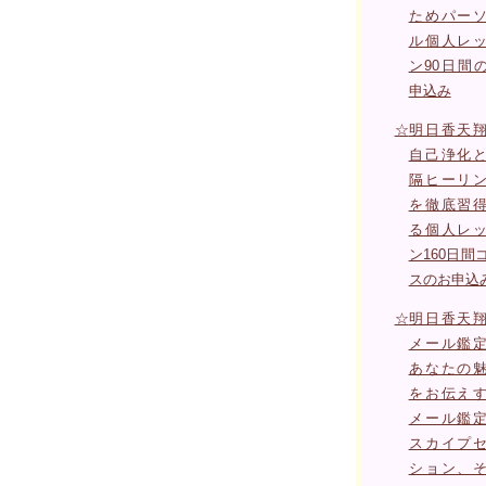
ためパー
ル個人レ
ン90日間
申込み
☆
明日香天
自己浄化
隔ヒーリ
を徹底習
る個人レ
ン160日間
スのお申込
☆
明日香天
メール鑑
あなたの
をお伝え
メール鑑
スカイプ
ション、