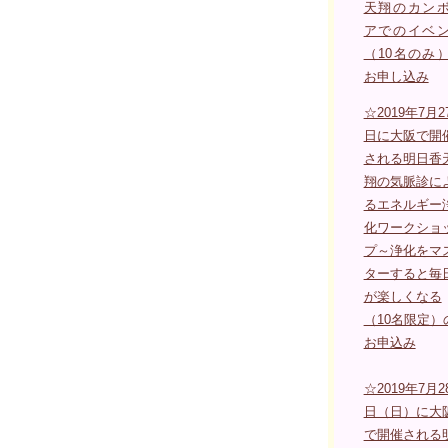
天翔のカン
アでのイベ
（10名のみ
お申し込み
☆2019年7月2
日に大阪で開
される明日香
翔の気脈診に
るエネルギー
化ワークショ
プ～浄化をマ
ターすると毎
が楽しくなる
（10名限定）
お申込み
☆2019年7月2
日（日）に大
で開催される