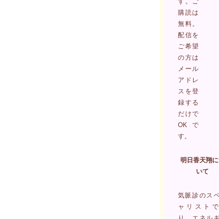
す。ご
購読は
無料。
配信を
ご希望
の方は
メール
アドレ
スを登
録する
だけで
OKで
す。
明日香天翔に
いて
気脈診のス
ャリストで
り、エネル