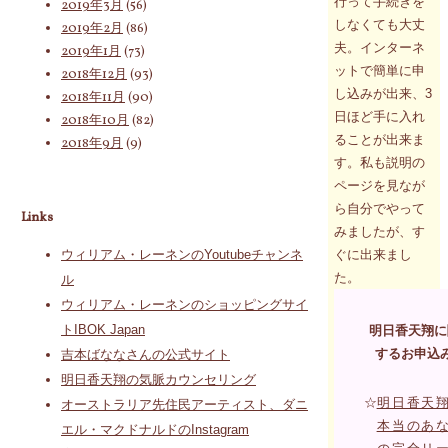
行って手続きを
2019年3月
(56)
しなくても大丈
2019年2月
(86)
夫。インターネ
2019年1月
(73)
ットで簡単に申
2018年12月
(93)
し込みが出来、3
2018年11月
(90)
日ほど手に入れ
2018年10月
(82)
ることが出来ま
2018年9月
(9)
す。私も説明の
ページを見なが
ら自分でやって
Links
みましたが、す
ぐに出来まし
ウィリアム・レーネンのYoutubeチャンネ
た。
ル
ウィリアム・レーネンのショッピングサイ
トIBOK Japan
明日香天翔に
するお申込
吉本ばななさんの公式サイト
明日香天翔の気脈カウンセリング
☆
明日香天
オーストラリア先住民アーティスト、ダニ
本当のあ
エル・マクドナルドのInstagram