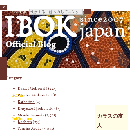
検索対象:
Category
Daniel McDonald
(243)
Psychic Medium Bill
(11)
HOME
Katherine
(23)
Krzysztof Jackowski
(83)
Miyuki Tsunoda
(2,921)
カラスの友
Publications
Lizabeth
(255)
人
Tensho Asuka
(3,031)