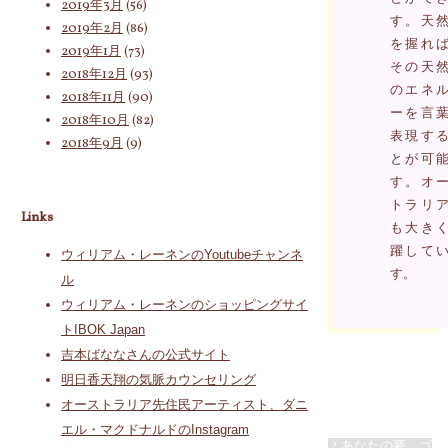
2019年3月
(56)
す。天
2019年2月
(86)
を握れ
2019年1月
(73)
その天
2018年12月
(93)
のエネ
2018年11月
(90)
ーを言
2018年10月
(82)
表現す
2018年9月
(9)
とが可
す。オ
トラリ
Links
も大き
躍して
ウィリアム・レーネンのYoutubeチャンネ
す。
ル
ウィリアム・レーネンのショッピングサイ
トIBOK Japan
吉本ばななさんの公式サイト
明日香天翔の気脈カウンセリング
オーストラリア先住民アーティスト、ダニ
エル・マクドナルドのInstagram
あなたの夢、ゴ