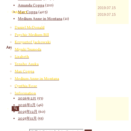
Amanda Coppa
(210)
2019.07.15
Max Coppa
(403)
Category
2019.07.15
Medium Anne in Montana
(21)
Cynthia Rose
(4)
Daniel McDonald
Psychic Medium Bill
Krzysztof Jackowski
Archives
Miyuki Tsunoda
Lizabeth
2026年8月
(20)
Tensho Asuka
2026年7月
(58)
2026年6月
(60)
Max Coppa
2026年5月
(67)
Medium Anne in Montana
2026年4月
(76)
Cynthia Rose
2026年3月
(66)
Information
2026年2月
(53)
2026年1月
(46)
2025年12月
(60)
2025年11月
(55)
2025年10月
(66)