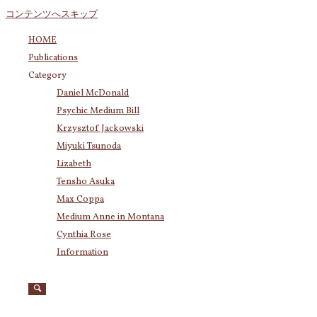
コンテンツへスキップ
HOME
Publications
Category
Daniel McDonald
Psychic Medium Bill
Krzysztof Jackowski
Miyuki Tsunoda
Lizabeth
Tensho Asuka
Max Coppa
Medium Anne in Montana
Cynthia Rose
Information