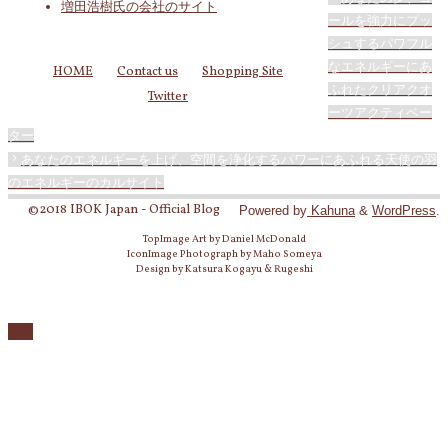
増田浩樹氏の会社のサイト
ールを強力にプッ
シュするパワフル
なエネルギーにあ
HOME
Contact us
Shopping Site
ふれたクリアクオ
Twitter
ーツアクティベー
ター
あなたのエネルギーを上げ、空間を浄化するパワーにあふれる天使の羽
のエネルギーのカルサイト
©2018 IBOK Japan - Official Blog
Powered by
Kahuna
&
WordPress
.
TopImage Art by Daniel McDonald
IconImage Photograph by Maho Someya
Design by Katsura Kogayu & Rugeshi