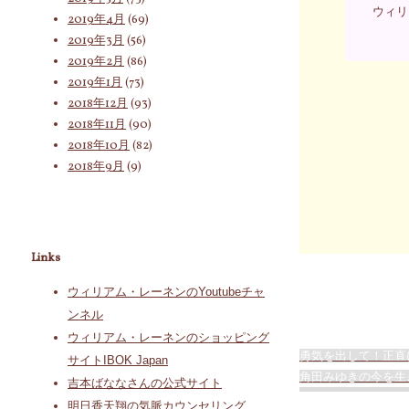
ウィリ
2019年4月
(69)
2019年3月
(56)
2019年2月
(86)
2019年1月
(73)
2018年12月
(93)
2018年11月
(90)
2018年10月
(82)
2018年9月
(9)
Links
ウィリアム・レーネンのYoutubeチャ
ンネル
ウィリアム・レーネンのショッピング
勇気を出して！正直
サイトIBOK Japan
角田みゆきの今を生
吉本ばななさんの公式サイト
明日香天翔の気脈カウンセリング