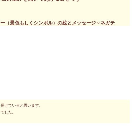
ギー（景色もしくシンボル）の絵とメッセージ～ネガテ
を聞くフェイシャルエステヒーリング＋サイキックセッション90分の
のお申込み
申し込み
が始まりました。
る 』ワークショップ～自分を信頼すれば行動できる～（10名限定）
に長けていると思います。
きでした。
を非常に敏感にしたんだと思います。