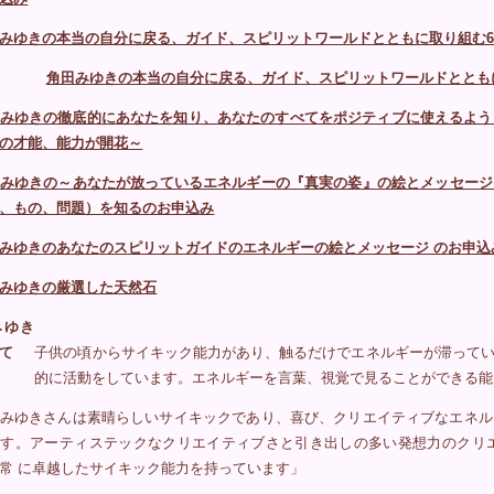
みゆきの本当の自分に戻る、ガイド、スピリットワールドとともに取り組む
角田みゆきの本当の自分に戻る、ガイド、スピリットワールドととも
みゆきの徹底的にあなたを知り、あなたのすべてをポジティブに使えるよう
の才能、能力が開花～
みゆきの～あなたが放っているエネルギーの『真実の姿』の絵とメッセージ
、もの、問題）を知るのお申込み
みゆきのあなたのスピリットガイドのエネルギーの絵とメッセージ のお申込
みゆきの厳選した天然石
みゆき
て
子供の頃からサイキック能力があり、触るだけでエネルギーが滞ってい
的に活動をしています。エネルギーを言葉、視覚で見ることができる能
みゆきさんは素晴らしいサイキックであり、喜び、クリエイティブなエネル
ます。アーティステックなクリエイティブさと引き出しの多い発想力のクリ
常 に卓越したサイキック能力を持っています」