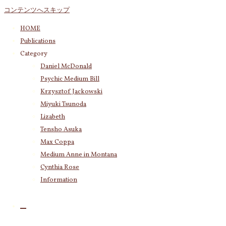
コンテンツへスキップ
HOME
Publications
Category
Daniel McDonald
Psychic Medium Bill
Krzysztof Jackowski
Miyuki Tsunoda
Lizabeth
Tensho Asuka
Max Coppa
Medium Anne in Montana
Cynthia Rose
Information