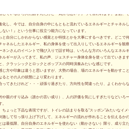
ものが私の身体になるまでという消化する過程を追っていたことで、
とそうじゃないものという違いがクリアにわかるという、誰にも理解できな
動しているから人に話すんだけど『気持ち悪い子』って言われます。まあ、
進化し、今では、自分自身の中にもともと流れているエネルギーとチャネル
しない！』という仕事に役立つ能力になっています。
っと自分にしかわからない感覚とか特技とかを大事にするべきです。どこで
チャネルしたエネルギー、私の身体を使って出入りしているエネルギーを観
ーネンさんのイベントで飛び入りで話す時は、いろんな方のいろんなエネル
ネルギーが入ってきて、私の声、ジェスチャー身体全身を使って出ていきま
と、クラッシックとロックとポップスの同時演奏みたいな感じです。
感じ方や印象は違うと思いますが、大勢の場合、場のエネルギーを動かすこ
なるとその人の状態により変わります。
合ってきたけれど・・・頑張り過ぎたり、方向性を間違ったり、よくわから
的や親のすり込み（誰かの言い成り）、人の評価を気にしすぎたりなどいろ
す。
、ちょっと下品な表現ですが、トイレの詰まりを取る”スッポン”みたいなイメ
刺激して引っ張り上げ下げして、エネルギーの流れが作れることを伝えるか
とは最低限、自分自身のエネルギーを使わない（動かさない）限り、成り立