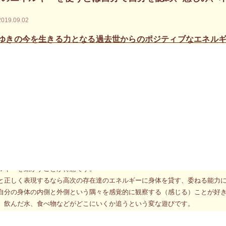
2019.09.02
ゆきの今を生きる力となる過去世からのポジティブなエネル
去から自由になる～のお申込みが始まりました！
、24日、25日に東京で開催される角田みゆきのあなたの身体からメッセージ
年9月7日と8日に東京で開催される角田みゆきのサイキックセッション（60分）
年9月16日に札幌で開催される角田みゆきのサイキックセッション（60分）のお
年9月28日に東京で開催される角田みゆきの『自分に正直になり、自分を信頼す
ルギーを動かすことが得意です。
と正しく表現するなら高次の存在達のエネルギーに身体を貸す、委ねる能力
自分の身体の内側と外側という隅々を感覚的に観察する（感じる）ことが好
、飲んだ水、食べ物などがどこにいくか追うという変な遊びです。
り前になり、今もやっちゃうんだよね（笑）この積み重ねが私の身体の感覚