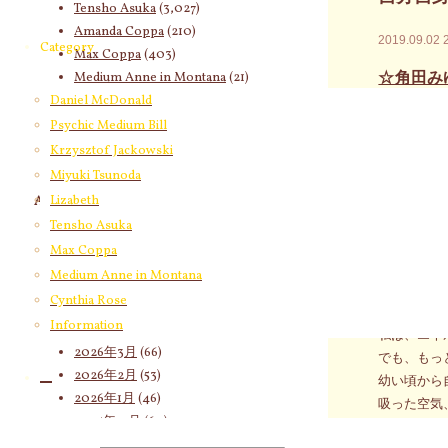
Tensho Asuka
(3,027)
Amanda Coppa
(210)
2019.09.02
Category
Max Coppa
(403)
☆角田み
Medium Anne in Montana
(21)
Cynthia Rose
(4)
Daniel McDonald
ィブな過
Psychic Medium Bill
☆9月3日
Krzysztof Jackowski
お申込み
Miyuki Tsunoda
Lizabeth
Archives
☆2019
Tensho Asuka
2026年8月
(12)
☆2019
Max Coppa
2026年7月
(58)
Medium Anne in Montana
☆2019
2026年6月
(60)
のお申込み
Cynthia Rose
2026年5月
(67)
Information
2026年4月
(76)
私は、エネ
2026年3月
(66)
でも、もっ
2026年2月
(53)
幼い頃から
2026年1月
(46)
吸った空気
2025年12月
(60)
遊びが当た
2025年11月
(55)