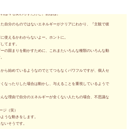
い自慢できないオタク的な特技ができました（笑）
それは今も変わらずだけど。あはは。
した自分のものではないエネルギーがクリアにわかり、『主観で彼
何に使えるかわからないよー。ホントに。
察してます。
ギーの固まりを動かすために、これまたいろんな種類のいろんな動
す。
とから始めているようなのでとてつもなくパワフルですが、個人セ
なくなったりした場合は動かし、与えることを重視しているようで
ーんな理由で自分のエネルギーが全くない人たちの場合、不思議な
ージ（笑）
のような動きをします。
たないそうです。