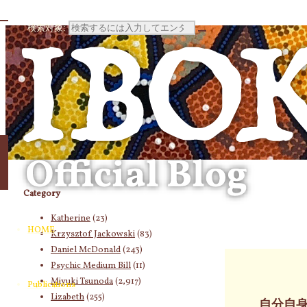
検索対象:
Category
Katherine
(23)
HOME
Krzysztof Jackowski
(83)
Daniel McDonald
(243)
Psychic Medium Bill
(11)
Miyuki Tsunoda
(2,917)
Publications
Lizabeth
(255)
自分自