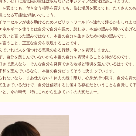
身体、心）に最低限の責任は取らないとポジティブな変化は起こりません。
）を変えても、付き合う相手を変えても、住む場所を変えても、たくさんの
気になる可能性が強いでしょう。
イヤーセルフが魂を助けるためスピリットワールドへ連れて帰るかもしれま
エネルギーを使うとは自分で自分を認め、慈しみ、本当の望みを聞いてあげ
が良いと言った望みではなく、本当の自分を生きるための魂の望みです。
を言うこと、正直な自分を表現することです。
んでいれば人を傷つける悪意のある行動、争いを表現しません。
ず、自分を慈しんでいないから本当の自分を表現することを怖がるのです。
好きで悪人なら、そんな自分を発揮できる地域と環境を選んでいるはすです
平和を望んでいるなら、本当の自分だってそうに決まっています。
られないなら、まあ仕方ない！体力の続く限り、心身が持つ限り、自分を責め、怖
て生きているだけで、自分は信頼するに値する存在だということを自覚して
いと、今の時代、特にこれから生きていくの大変だよー。