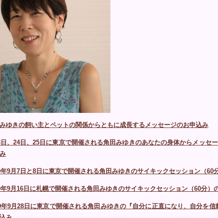
みゆきの飼い主とペットの関係からともに成長するメッセージのお申込み
3日、24日、25日に東京で開催される角田みゆきのあなたの身体からメッセ
み
19年9月7日と8日に東京で開催される角田みゆきのサイキックセッション（60
19年9月16日に札幌で開催される角田みゆきのサイキックセッション（60分）
19年9月28日に東京で開催される角田みゆきの『自分に正直になり、自分を
込み