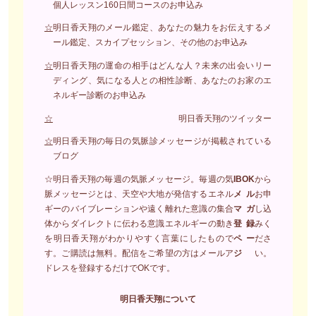
個人レッスン160日間コースのお申込み
☆
明日香天翔のメール鑑定、あなたの魅力をお伝えするメ
ール鑑定、スカイプセッション、その他のお申込み
☆
明日香天翔の運命の相手はどんな人？未来の出会いリー
ディング、気になる人との相性診断、あなたのお家のエ
ネルギー診断のお申込み
☆
明日香天翔のツイッター
☆
明日香天翔の毎日の気脈診メッセージが掲載されている
ブログ
☆明日香天翔の毎週の気脈メッセージ。毎週の気
IBOK
から
脈メッセージとは、天空や大地が発信するエネル
メル
お申
ギーのバイブレーションや遠く離れた意識の集合
マガ
し込
体からダイレクトに伝わる意識エネルギーの動き
登録
みく
を明日香天翔がわかりやすく言葉にしたもので
ペー
ださ
す。ご購読は無料。配信をご希望の方はメールア
ジ
い。
ドレスを登録するだけでOKです。
明日香天翔について