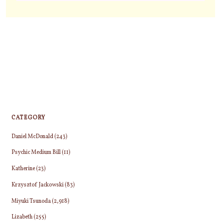
CATEGORY
Daniel McDonald
(243)
Psychic Medium Bill
(11)
Katherine
(23)
Krzysztof Jackowski
(83)
Miyuki Tsunoda
(2,918)
Lizabeth
(255)