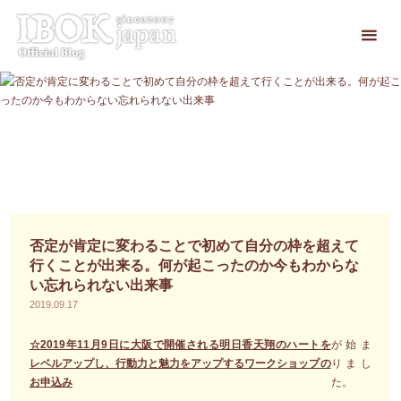
コ
ン
テ
ン
ツ
へ
ス
キ
ッ
プ
否定が肯定に変わることで初めて自分の枠を超えて
行くことが出来る。何が起こったのか今もわからな
い忘れられない出来事
2019.09.17
☆2019年11月9日に大阪で開催される明日香天翔のハートを
が始ま
レベルアップし、行動力と魅力をアップするワークショップの
りまし
お申込み
た。