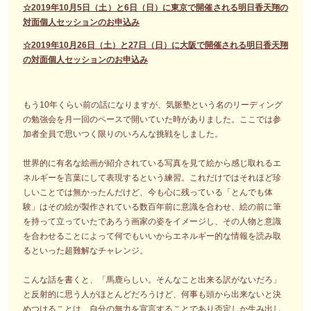
☆2019年10月5日（土）と6日（日）に東京で開催される明日香天翔の
対面個人セッションのお申込み
☆2019年10月26日（土）と27日（日）に大阪で開催される明日香天翔
の対面個人セッションのお申込み
もう10年くらい前の話になりますが、気脈塾という名のリーディング
の勉強会を月一回のペースで開いていた時がありました。ここでは参
加者全員で思いつく限りのいろんな挑戦をしました。
世界的に有名な絵画が紹介されている写真を見て絵から感じ取れるエ
ネルギーを言葉にして表現するという練習。これだけではそれほど珍
しいことでは無かったんだけど、今も心に残っている「とんでも体
験」はその絵が製作されている数百年前に意識を合わせ、絵の前に筆
を持って立っていたであろう画家の姿をイメージし、その人物と意識
を合わせることによって何でもいいからエネルギー的な情報を読み取
るといった超難解なチャレンジ。
こんな話を書くと、「馬鹿らしい。そんなこと出来る訳がないだろ」
と反射的に思う人がほとんどだろうけど、何事も頭から出来ないと決
めつけることは、自分の無力を宣言することであり否定しか生み出し