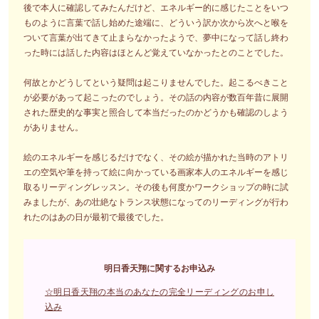
後で本人に確認してみたんだけど、エネルギー的に感じたことをいつ
ものように言葉で話し始めた途端に、どういう訳か次から次へと喉を
ついて言葉が出てきて止まらなかったようで、夢中になって話し終わ
った時には話した内容はほとんど覚えていなかったとのことでした。
何故とかどうしてという疑問は起こりませんでした。起こるべきこと
が必要があって起こったのでしょう。その話の内容が数百年昔に展開
された歴史的な事実と照合して本当だったのかどうかも確認のしよう
がありません。
絵のエネルギーを感じるだけでなく、その絵が描かれた当時のアトリ
エの空気や筆を持って絵に向かっている画家本人のエネルギーを感じ
取るリーディングレッスン。その後も何度かワークショップの時に試
みましたが、あの壮絶なトランス状態になってのリーディングが行わ
れたのはあの日が最初で最後でした。
明日香天翔に関するお申込み
☆明日香天翔の本当のあなたの完全リーディングのお申し
込み