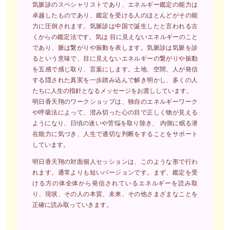
気脈診のスペシャリストであり、エネルギー鑑定の能力は
卓越したものであり、鑑定を受ける人のほとんどがその能
力に圧倒されます。気脈診は中国で誕生したと言われる古
くからの鑑定法です。気は 目に見えないエネルギーのこと
であり、脈は繋がりや振動を表します。気脈診は気脈を診
るという意味で、目に見えないエネルギーの繋がりや振動
を五感で感じ取り、言葉にします。土地、空間、人が発信
する隠された真実を一歩踏み込んで解き明かし、多くの人
たちに人生の指針となるメッセージをお渡ししています。
明日香天翔のワークショップは、独自のエネルギーワーク
や呼吸法によって、澄み切った心の目で正しく物が見える
ようになり、日頃の迷いや苦悩を取り除き、 内側に眠る潜
在能力に気づき、人生で適切な判断をすることをサポート
しています。
明日香天翔の対面個人セッションは、このような形で行わ
れます。通常よりも短いバージョンです。まず、鑑定を受
ける方の体全体から発信されているエネルギーを読み取
り、現状、その人の本質、未来、その他さまざまなことを
正確に読み取っていきます。