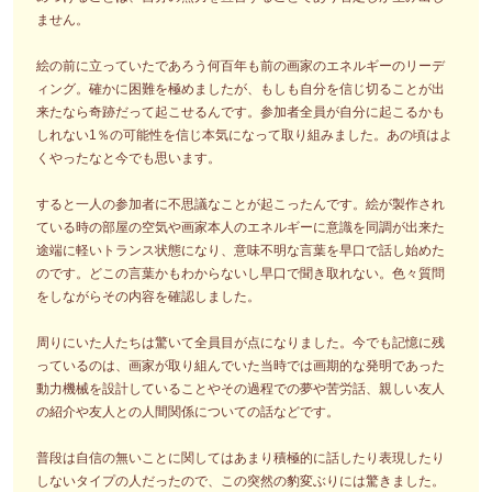
ません。
絵の前に立っていたであろう何百年も前の画家のエネルギーのリーデ
ィング。確かに困難を極めましたが、もしも自分を信じ切ることが出
来たなら奇跡だって起こせるんです。参加者全員が自分に起こるかも
しれない1％の可能性を信じ本気になって取り組みました。あの頃はよ
くやったなと今でも思います。
すると一人の参加者に不思議なことが起こったんです。絵が製作され
ている時の部屋の空気や画家本人のエネルギーに意識を同調が出来た
途端に軽いトランス状態になり、意味不明な言葉を早口で話し始めた
のです。どこの言葉かもわからないし早口で聞き取れない。色々質問
をしながらその内容を確認しました。
周りにいた人たちは驚いて全員目が点になりました。今でも記憶に残
っているのは、画家が取り組んでいた当時では画期的な発明であった
動力機械を設計していることやその過程での夢や苦労話、親しい友人
の紹介や友人との人間関係についての話などです。
普段は自信の無いことに関してはあまり積極的に話したり表現したり
しないタイプの人だったので、この突然の豹変ぶりには驚きました。