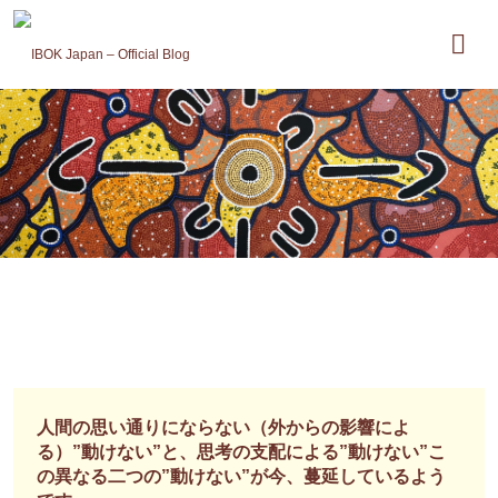
コ
ン
テ
ン
ツ
へ
ス
キ
ッ
プ
人間の思い通りにならない（外からの影響によ
る）”動けない”と、思考の支配による”動けない”こ
の異なる二つの”動けない”が今、蔓延しているよう