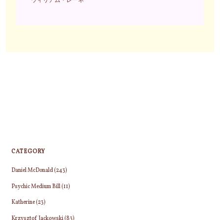
CATEGORY
Daniel McDonald
(243)
Psychic Medium Bill
(11)
Katherine
(23)
Krzysztof Jackowski
(83)