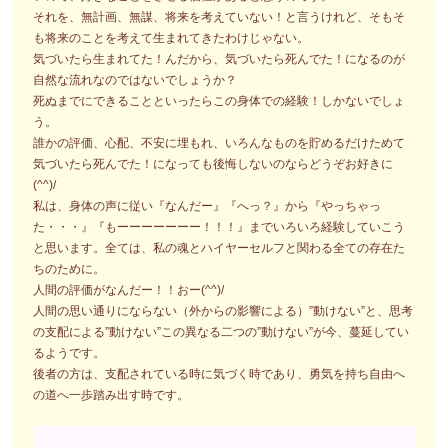
それを、無計画、無謀、将来を考えていない！と言うけれど、そもそ
も将来のことを考えて生まれてきたわけじゃない。
気づいたら生まれてた！んだから、気づいたら死んでた！になるのが
自然な流れなのではないでしょうか？
死ぬまでにできることといったらこの身体での経験！しかないでしょ
う。
誰かの評価、心配、不安に埋もれ、いろんなものを貯めるだけためて
気づいたら死んでた！になっても後悔しないのならどうぞお好きに
(^^)/
私は、身体の声に従い『なんだー』『へっ？』から『やっちゃっ
た・・・』『もーーーーーーー！！！』までいろいろ経験していこう
と思います。全ては、私の魂とハイヤーセルフと関わる全ての存在た
ちのために。
人間の評価がなんだー！！おー(^^)/
人間の思い通りにならない（外からの影響による）”動けない”と、思考
の支配による”動けない”この異なる二つの”動けない”が今、蔓延してい
るようです。
後者の方は、支配されている時に気づく時であり、勇気を持ち自由へ
の道へ一歩踏み出す時です。