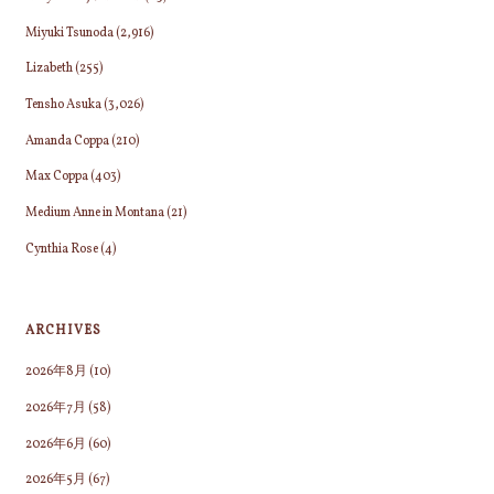
Miyuki Tsunoda
(2,916)
Lizabeth
(255)
Tensho Asuka
(3,026)
Amanda Coppa
(210)
Max Coppa
(403)
Medium Anne in Montana
(21)
Cynthia Rose
(4)
ARCHIVES
2026年8月
(10)
2026年7月
(58)
2026年6月
(60)
2026年5月
(67)