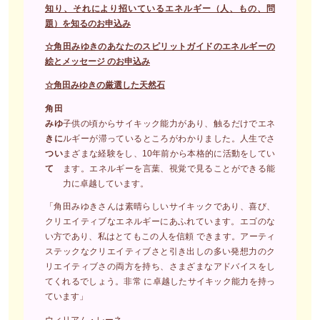
知り、それにより招いているエネルギー（人、もの、問
題）を知るのお申込み
☆角田みゆきのあなたのスピリットガイドのエネルギーの
絵とメッセージ のお申込み
☆角田みゆきの厳選した天然石
角田
みゆ
子供の頃からサイキック能力があり、触るだけでエネ
きに
ルギーが滞っているところがわかりました。人生でさ
つい
まざまな経験をし、10年前から本格的に活動をしてい
て
ます。エネルギーを言葉、視覚で見ることができる能
力に卓越しています。
「角田みゆきさんは素晴らしいサイキックであり、喜び、
クリエイティブなエネルギーにあふれています。エゴのな
い方であり、私はとてもこの人を信頼 できます。アーティ
ステックなクリエイティブさと引き出しの多い発想力のク
リエイティブさの両方を持ち、さまざまなアドバイスをし
てくれるでしょう。非常 に卓越したサイキック能力を持っ
ています」
ウィリアム・レーネ