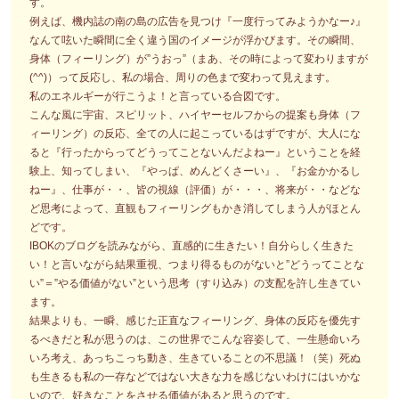
す。
例えば、機内誌の南の島の広告を見つけ『一度行ってみようかなー♪』
なんて呟いた瞬間に全く違う国のイメージが浮かびます。その瞬間、
身体（フィーリング）が”うおっ”（まあ、その時によって変わりますが
(^^)）って反応し、私の場合、周りの色まで変わって見えます。
私のエネルギーが行こうよ！と言っている合図です。
こんな風に宇宙、スピリット、ハイヤーセルフからの提案も身体（フ
ィーリング）の反応、全ての人に起こっているはずですが、大人にな
ると『行ったからってどうってことないんだよねー』ということを経
験上、知ってしまい、『やっぱ、めんどくさーい』、『お金かかるし
ねー』、仕事が・・、皆の視線（評価）が・・・、将来が・・などな
ど思考によって、直観もフィーリングもかき消してしまう人がほとん
どです。
IBOKのブログを読みながら、直感的に生きたい！自分らしく生きた
い！と言いながら結果重視、つまり得るものがないと”どうってことな
い”＝”やる価値がない”という思考（すり込み）の支配を許し生きてい
ます。
結果よりも、一瞬、感じた正直なフィーリング、身体の反応を優先す
るべきだと私が思うのは、この世界でこんな容姿して、一生懸命いろ
いろ考え、あっちこっち動き、生きていることの不思議！（笑）死ぬ
も生きるも私の一存などではない大きな力を感じないわけにはいかな
いので、好きなことをさせる価値があると思うのです。