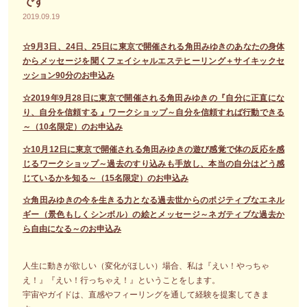
です
2019.09.19
☆9月3日、24日、25日に東京で開催される角田みゆきのあなたの身体
からメッセージを聞くフェイシャルエステヒーリング＋サイキックセ
ッション90分のお申込み
☆2019年9月28日に東京で開催される角田みゆきの『自分に正直にな
り、自分を信頼する 』ワークショップ～自分を信頼すれば行動できる
～（10名限定）のお申込み
☆10月12日に東京で開催される角田みゆきの遊び感覚で体の反応を感
じるワークショップ～過去のすり込みも手放し、本当の自分はどう感
じているかを知る～（15名限定）のお申込み
☆角田みゆきの今を生きる力となる過去世からのポジティブなエネル
ギー（景色もしくシンボル）の絵とメッセージ～ネガティブな過去か
ら自由になる～のお申込み
人生に動きが欲しい（変化がほしい）場合、私は『えい！やっちゃ
え！』『えい！行っちゃえ！』ということをします。
宇宙やガイドは、直感やフィーリングを通して経験を提案してきま