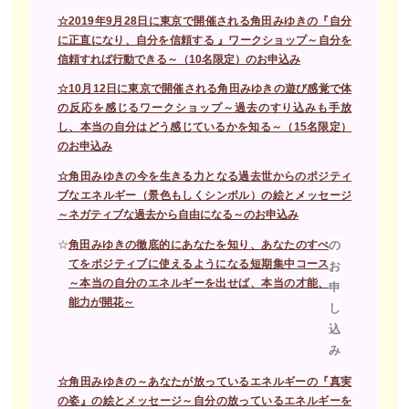
☆2019年9月28日に東京で開催される角田みゆきの『自分
に正直になり、自分を信頼する 』ワークショップ～自分を
信頼すれば行動できる～（10名限定）のお申込み
☆10月12日に東京で開催される角田みゆきの遊び感覚で体
の反応を感じるワークショップ～過去のすり込みも手放
し、本当の自分はどう感じているかを知る～（15名限定）
のお申込み
☆角田みゆきの今を生きる力となる過去世からのポジティ
ブなエネルギー（景色もしくシンボル）の絵とメッセージ
～ネガティブな過去から自由になる～のお申込み
の
☆
角田みゆきの徹底的にあなたを知り、あなたのすべ
てをポジティブに使えるようになる短期集中コース
お
～本当の自分のエネルギーを出せば、本当の才能、
申
能力が開花～
し
込
み
☆
角田みゆきの～あなたが放っているエネルギーの『真実
の姿』の絵とメッセージ～自分の放っているエネルギーを