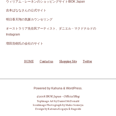
ウィリアム・レーネンのショッピングサイトIBOK Japan
吉本ばななさんの公式サイト
明日香天翔の気脈カウンセリング
オーストラリア先住民アーティスト、ダニエル・マクドナルドの
Instagram
増田浩樹氏の会社のサイト
HOME
Contact us
Shopping Site
Twitter
Powered by
Kahuna
&
WordPress
.
©2018 IBOK Japan - Official Blog
TopImage Art by Daniel McDonald
IconImage Photograph by Maho Someya
Design by Katsura Kogayu & Rugeshi