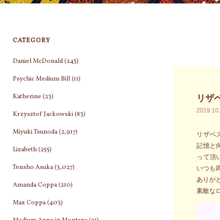
CATEGORY
Daniel McDonald
(243)
Psychic Medium Bill
(11)
Katherine
(23)
リザ
2019.10
Krzysztof Jackowski
(83)
Miyuki Tsunoda
(2,917)
リザベ
記憶と
Lizabeth
(255)
って頂
Tensho Asuka
(3,027)
いつも
ありが
Amanda Coppa
(210)
素敵なロ
Max Coppa
(403)