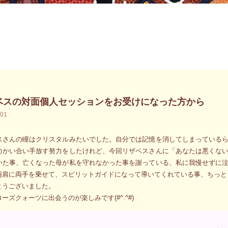
ベスの対面個人セッションをお受けになった方から
.01
スさんの瞳はクリスタルみたいでした。自分では記憶を消してしまっている
向かい合い手放す努力をしたけれど、今回リザベスさんに「あなたは悪くな
いた事、亡くなった母が私を守れなかった事を謝っている、私に我慢せずに
両肩に両手を乗せて、スピリットガイドになって導いてくれている事、ちっと
とうございました。
ーズクォーツに出会うのが楽しみです(#^.^#)