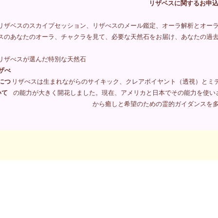
リザベスに関するお申
リザベスのスカイプセッション、リザべスのメール鑑定、オーラ解析とオー
スのあなたのオーラ、チャクラを見て、必要な天然石をお届け、あなたの過
リザべスが選んだ特別な天然石
ザべ
につ
リザべスは生まれながらのサイキック、クレアボイヤント（透視）とミ
いて
の能力が大きく開花しました。現在、アメリカと日本でその能力を使い
から癒しと希望のための霊的ガイダンスを