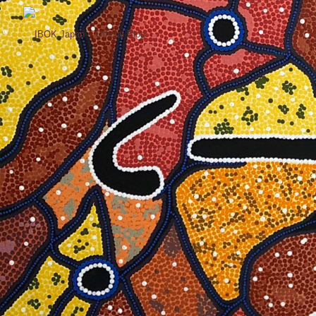
コ
ン
テ
ン
ツ
へ
ス
キ
ッ
プ