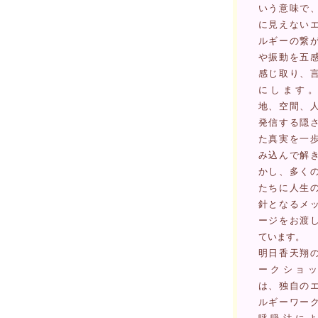
いう意味で
に見えない
ルギーの繋
や振動を五
感じ取り、
にします。
地、空間、
発信する隠
た真実を一
み込んで解
かし、多く
たちに人生
針となるメ
ージをお渡
ています。
明日香天翔
ークショッ
は、独自の
ルギーワー