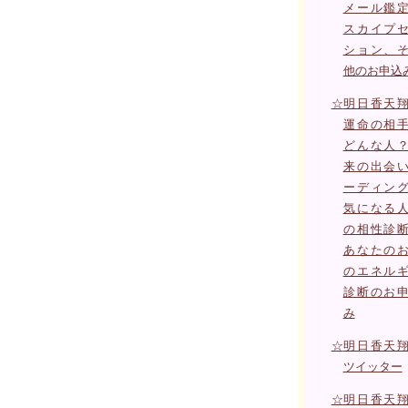
メール鑑
スカイプ
ション、
他のお申込
☆
明日香天
運命の相
どんな人
来の出会
ーディン
気になる
の相性診
あなたの
のエネル
診断のお
み
☆
明日香天
ツイッター
☆
明日香天