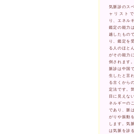
気脈診のス
ャリストで
り、エネル
鑑定の能力
越したもの
り、鑑定を
る人のほと
がその能力
倒されます
脈診は中国
生したと言
る古くから
定法です。
目に見えな
ネルギーの
であり、脈
がりや振動
します。気
は気脈を診