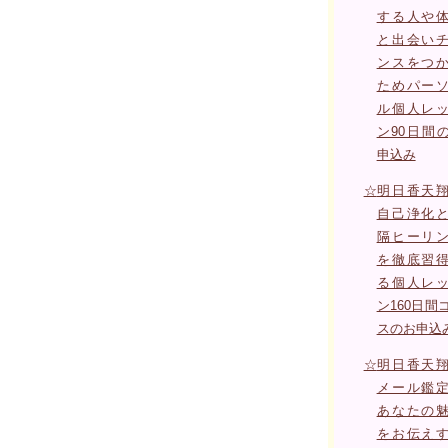
する人や
と出会い
ンスをつ
ためパー
ル個人レ
ン90日間
申込み
☆
明日香天
自己浄化
隔ヒーリ
を徹底習
る個人レ
ン160日間
スのお申込
☆
明日香天
メール鑑
あなたの
をお伝え