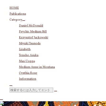
コ
HOME
ン
Publications
テ
Category
ン
Daniel McDonald
ツ
Psychic Medium Bill
へ
ス
Krzysztof Jackowski
キ
Miyuki Tsunoda
ッ
Lizabeth
プ
Tensho Asuka
Max Coppa
Medium Anne in Montana
Cynthia Rose
Information
検
索
対