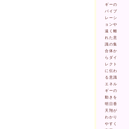
ギーの
バイブ
レーシ
ョンや
遠く離
れた意
識の集
合体か
らダイ
レクト
に伝わ
る意識
エネル
ギーの
動きを
明日香
天翔が
わかり
やすく