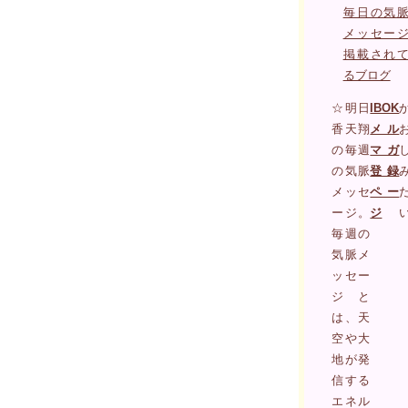
毎日の気
メッセー
掲載され
るブログ
☆明日
IBOK
香天翔
メル
の毎週
マガ
の気脈
登録
メッセ
ペー
ージ。
ジ
毎週の
気脈メ
ッセー
ジと
は、天
空や大
地が発
信する
エネル