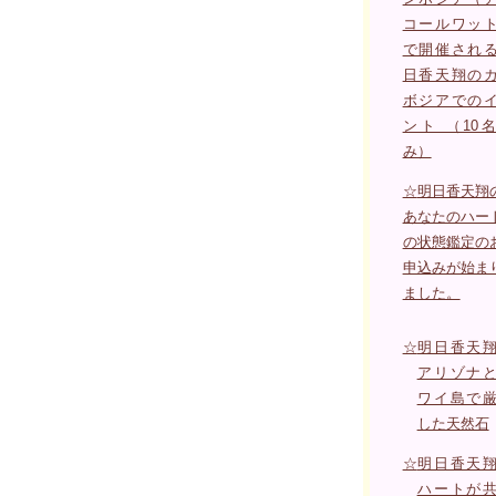
コールワッ
で開催され
日香天翔の
ボジアでの
ント （10
み）
☆
明日香天翔
あなたのハー
の状態鑑定の
申込みが始ま
ました。
☆
明日香天
アリゾナ
ワイ島で
した天然石
☆
明日香天
ハートが