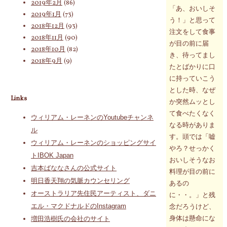
2019年2月
(86)
「あ、おいしそ
2019年1月
(73)
う！」と思って
2018年12月
(93)
注文をして食事
2018年11月
(90)
が目の前に届
2018年10月
(82)
き、待ってまし
2018年9月
(9)
たとばかりに口
に持っていこう
とした時、なぜ
Links
か突然ムッとし
て食べたくなく
ウィリアム・レーネンのYoutubeチャンネ
なる時がありま
ル
す。頭では「嘘
ウィリアム・レーネンのショッピングサイ
やろ？せっかく
トIBOK Japan
おいしそうなお
吉本ばななさんの公式サイト
料理が目の前に
明日香天翔の気脈カウンセリング
あるの
オーストラリア先住民アーティスト、ダニ
に・・。」と残
エル・マクドナルドのInstagram
念だろうけど、
身体は懸命にな
増田浩樹氏の会社のサイト