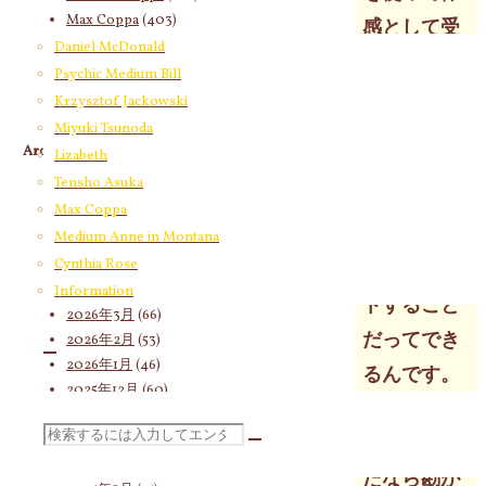
Max Coppa
(403)
感として受
Medium Anne in Montana
(21)
Daniel McDonald
け取る時も
Cynthia Rose
(4)
Psychic Medium Bill
表面部分だ
Krzysztof Jackowski
Miyuki Tsunoda
けじゃなく
Archives
Lizabeth
て、ぐっと
Tensho Asuka
2026年8月
(11)
奥深くの中
Max Coppa
2026年7月
(58)
心部分へと
Medium Anne in Montana
2026年6月
(60)
Cynthia Rose
2026年5月
(67)
焦点をシフ
2026年4月
(76)
Information
トすること
2026年3月
(66)
だってでき
2026年2月
(53)
2026年1月
(46)
るんです。
2025年12月
(60)
ちょっとし
2025年11月
(55)
検
2025年10月
(66)
た練習をし
2025年9月
(62)
たなら勘が