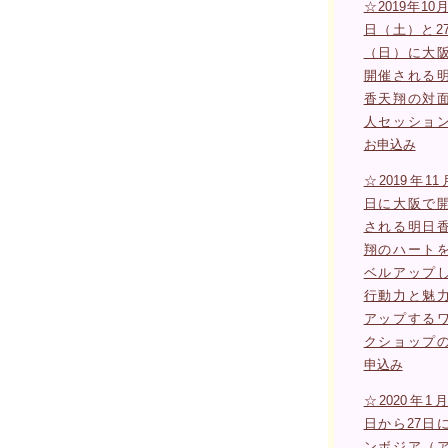
☆2019年10月
日（土）と2
（日）に大
開催される
香天翔の対
人セッショ
お申込み
☆2019年11
日に大阪で
される明日
翔のハート
ベルアップ
行動力と魅
アップする
クショップ
申込み
☆2020年1月
日から27日
ンボジア（