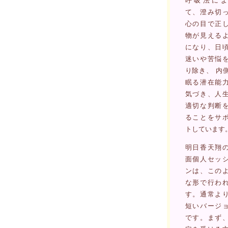
呼吸法によ
て、澄み切
心の目で正
物が見える
になり、日
迷いや苦悩
り除き、 内
眠る潜在能
気づき、人
適切な判断
ることをサ
トしています
明日香天翔
面個人セッ
ンは、この
な形で行わ
す。通常よ
短いバージ
です。まず