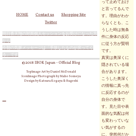
って止めておけ
と言ってるんで
HOME
Contact us
Shopping Site
す。理由がわか
Twitter
らなくとも、こ
うした時は無条
明日香天翔の対面個人セッションをお受けになった方
件に身体の反応
から
に従う方が賢明
今朝の気脈メッセージは「手放したものが戻ってく
です。
る」です
真実は奥深くに
©2018 IBOK Japan - Official Blog
隠されている場
合があります。
TopImage Art by Daniel McDonald
IconImage Photograph by Maho Someya
こうした奥深く
Design by Katsura Kogayu & Rugeshi
の情報に真っ先
に反応するのが
自分の身体で
す。見た目や表
面的な気配は何
も変わっていな
い気がするの
に、突然何だか