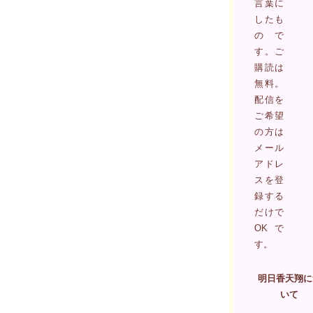
言葉に
したも
ので
す。ご
購読は
無料。
配信を
ご希望
の方は
メール
アドレ
スを登
録する
だけで
OKで
す。
明日香天翔に
いて