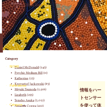
象:
Category
HOME
Daniel McDonald
(243)
Psychic Medium Bill
(11)
Katherine
(23)
Krzysztof Jackowski
(83)
Publications
Miyuki Tsunoda
(2,916)
情報をハー
Lizabeth
(255)
トセンサー
Tensho Asuka
(3,027)
Category
を使って体
Amanda Coppa
(210)