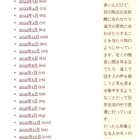
2022年5月
(60)
多いんだけど、
2022年4月
(72)
目の焦点を近距
2022年3月
(85)
離に合わせたり
2022年2月
(71)
遠方の景色に合
2022年1月
(82)
わせたりするこ
2021年12月
(116)
とを当たり前の
2021年11月
(80)
ようにやってい
2021年10月
(70)
ます。近くの物
2021年9月
(83)
音に聞き耳を立
2021年8月
(66)
てたり、遠くで
2021年7月
(72)
話す人の声を聴
2021年6月
(76)
こうと耳を澄ま
2021年5月
(52)
せ集中するよう
2021年4月
(58)
なことだって日
2021年3月
(85)
常生活の中で普
2021年2月
(74)
通に行っていま
2021年1月
(64)
す。
2020年12月
(100)
だったら対象と
2020年11月
(95)
なる人やモノの
2020年10月
(106)