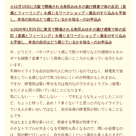
☆12月15日に大阪で開催される角田みゆきの遊び感覚で体の反応（直
感とフィーリング）を感じるワークショップ～過去のすり込みも手放
し、本当の自分はどう感じているかを知る～のお申込み
☆2020年1月25日に東京で開催される角田みゆきの遊び感覚で体の反
応（直感とフィーリング）を感じるワークショップ～過去のすり込み
も手放し、本当の自分はどう感じているかを知る～のお申込み
今、ビリビリ、パチパチという感じで怒りや憤りなどの感情のエネル
ギーを細胞？皮膚？という身体に近いところから放っている方たちが
います。
不満やイライラを自分以外の人に向けているのではなく、静電気で放
電をしている感じなので気づかれにくいのが特徴かもしれません。
ですが、静電気は吸い寄せる力は強力なので小さなトラブル（放電）
をたくさん招く(招いている)ことになります。
気にしない・・・気にしない・・・ですむようなちょっとしたことけ
ど、ちょっと待って。あれ！？多くない？と思ったのならイライラし
ている人が多いせいではなく、自分自身の静電気が招いていることな
んです。
今はたまたま雨が多いけど、乾燥する季節が到来です。
小さなトラブルが大きくなる可能性も高くなるので、潤いが必要なの
は、肌や喉だけじゃなく、自分自身に！という場合も多々あります(^-