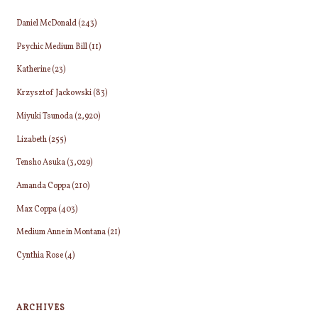
Daniel McDonald
(243)
Psychic Medium Bill
(11)
Katherine
(23)
Krzysztof Jackowski
(83)
Miyuki Tsunoda
(2,920)
Lizabeth
(255)
Tensho Asuka
(3,029)
Amanda Coppa
(210)
Max Coppa
(403)
Medium Anne in Montana
(21)
Cynthia Rose
(4)
ARCHIVES