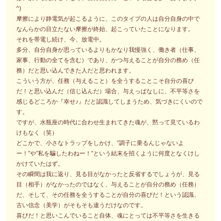
^)
摩擦により静電気が起こるように、このタイプの人は自分自身の中で
なんらかの目立たない摩擦が終始、起こっていたことになります。
それを帯電し続け、今、放電中。
多分、自分自身が思っているよりもかなり我慢強く、働き者（仕事、
家事、行動の全てを含む）であり、かつ与えることが自分の務め（任
務）だと思い込んできた人だと思われます。
こういう方が、任務（与えること）を全うすることこそ自分の喜び
だ！と思い込んだ（信じ込んだ）場合、与えっぱなしに、不平等さを
感じるどころか『幸せ♪』だと認識してしまうため、気づきにくいので
す。
ですが、水瓶座の時代に合わせ生まれてきた魂が、黙って見ているわ
けもなく（笑）
どこかで、小さなトラップをしかけ、”調子に乗るんじゃないよ
ー！”や”私を騙したわねー！”という結末を招くように何度となくけし
かけていたはず。
その瞬間は我に返り、見る目がなかったと反省するでしょうが、見る
目（相手）がなかったのではなく、与えることが自分の務め（任務）
だ、そして、その任務を全うすることが自分の喜びだ！という認識、
古い信念（美学）がそもそも違うだけなのです。
喜びだ！と思いこんでいること自体、魂にとっては不平等さを生きる