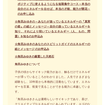
ポジティブに使えるようになる短期集中コース～本当の
自分のエネルギーを出せば、本当の才能、能力が開花～
のお申し込み
☆
角田みゆきの～あなたが放っているエネルギーの『真実
の姿』の絵とメッセージ～自分の放っているエネルギーを
知り、それにより招いているエネルギー（人、もの、問
題）を知るのお申込み
☆角田みゆきのあなたのスピリットガイドのエネルギーの
絵とメッセージ のお申込み
☆角田みゆきの厳選した天然石
角田みゆきについて
子供の頃からサイキック能力があり、触るだけでエネルギ
ーが滞っているところがわかりました。人生でさまざまな
経験をし、10年前から本格的に活動をしています。エネル
ギーを言葉、視覚で見ることができる能力に卓越していま
す。
「角田みゆきさんは素晴らしいサイキックであり、喜び、
クリエイティブなエネルギーにあふれています。エゴのな