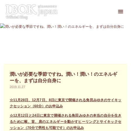
コ
ン
テ
ン
ツ
へ
ス
キ
ッ
プ
潤いが必要な季節ですね。潤い！潤い！のエネルギ
ーを、まずは自分自身に
2019.11.27
☆11月28日、12月7日、8日に東京で開催される角田みゆきのサイキッ
クセッション（60分）のお申込み
☆12月12日と24日に東京で開催される角田みゆきの本当の自分を生き
るために喉、首、肩のエネルギーを動かすヒーリングとサイキックセ
ッション（70分で男性も可能です）のお申込み