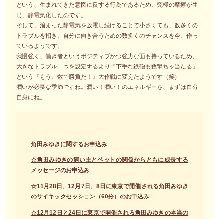
という、生まれてきた意図に反する行為であるため、究極の摩擦が生
じ、静電気化したのです。
そして、溜まった静電気を放電し続けることで小さくても、数多くの
トラブルを招き、自分に向き合うための数多くのチャンスを今、作っ
ているようです。
我慢強く、働き者というポジティブかつ強力な面も持っているため、
大きなトラブル一つを設定するより『下手な鉄砲も数撃ちゃ当たる』
という『もう、数で勝負だ！』大作戦に変えたようです（笑）
潤いが必要な季節ですね。潤い！潤い！のエネルギーを、まずは自分
自身にね。
角田みゆきに関するお申込み
☆角田みゆきの飼い主とペットの関係からともに成長する
メッセージのお申込み
☆11月28日、12月7日、8日に東京で開催される角田みゆき
のサイキックセッション（60分）のお申込み
☆12月12日と24日に東京で開催される角田みゆきの本当の