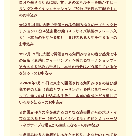
自分を生きるために喉、首、肩のエネルギーを動かすヒー
リングとサイキックセッション（70分で男性も可能です）
のお申込み
☆12月14日に大阪で開催される角田みゆきのサイキックセ
ッション60分＋過去世の絵（A５サイズ紙製のフレーム入
り）～本当のあなたを知り、喜びのある人生を生きる～の
お申込み
☆12月15日に大阪で開催される角田みゆきの遊び感覚で体
の反応（直感とフィーリング）を感じるワークショップ～
過去のすり込みも手放し、本当の自分はどう感じているか
を知る～のお申込み
☆2020年1月25日に東京で開催される角田みゆきの遊び感
覚で体の反応（直感とフィーリング）を感じるワークショ
ップ～過去のすり込みも手放し、本当の自分はどう感じて
いるかを知る～のお申込み
☆角田みゆきの今を生きる力となる過去世からのポジティ
ブなエネルギー（景色もしくシンボル）の絵とメッセージ
～ネガティブな過去から自由になる～のお申込み
☆
角田みゆきの徹底的にあなたを知り、あなたのすべてを