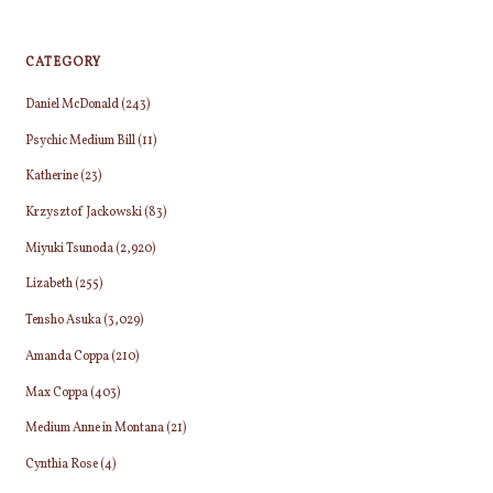
CATEGORY
Daniel McDonald
(243)
Psychic Medium Bill
(11)
Katherine
(23)
Krzysztof Jackowski
(83)
Miyuki Tsunoda
(2,920)
Lizabeth
(255)
Tensho Asuka
(3,029)
Amanda Coppa
(210)
Max Coppa
(403)
Medium Anne in Montana
(21)
Cynthia Rose
(4)