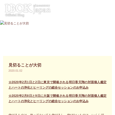
コ
ン
テ
ン
ツ
へ
ス
キ
ッ
プ
見切ることが大切
2020.01.02
☆2020年2月1日と2日に東京で開催される明日香天翔の対面個人鑑定
とハートの浄化とヒーリングの総合セッションのお申込み
☆2020年2月8日と9日に大阪で開催される明日香天翔の対面個人鑑定
とハートの浄化とヒーリングの総合セッションのお申込み
伸びるものは、放っておいても伸びるし、伸びないものは、いくら頑