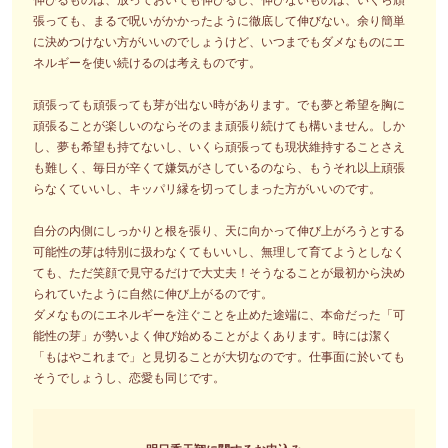
張っても、まるで呪いがかかったように徹底して伸びない。余り簡単
に決めつけない方がいいのでしょうけど、いつまでもダメなものにエ
ネルギーを使い続けるのは考えものです。
頑張っても頑張っても芽が出ない時があります。でも夢と希望を胸に
頑張ることが楽しいのならそのまま頑張り続けても構いません。しか
し、夢も希望も持てないし、いくら頑張っても現状維持することさえ
も難しく、毎日が辛くて嫌気がさしているのなら、もうそれ以上頑張
らなくていいし、キッパリ縁を切ってしまった方がいいのです。
自分の内側にしっかりと根を張り、天に向かって伸び上がろうとする
可能性の芽は特別に扱わなくてもいいし、無理して育てようとしなく
ても、ただ笑顔で見守るだけで大丈夫！そうなることが最初から決め
られていたように自然に伸び上がるのです。
ダメなものにエネルギーを注ぐことを止めた途端に、本命だった「可
能性の芽」が勢いよく伸び始めることがよくあります。時には潔く
「もはやこれまで」と見切ることが大切なのです。仕事面に於いても
そうでしょうし、恋愛も同じです。