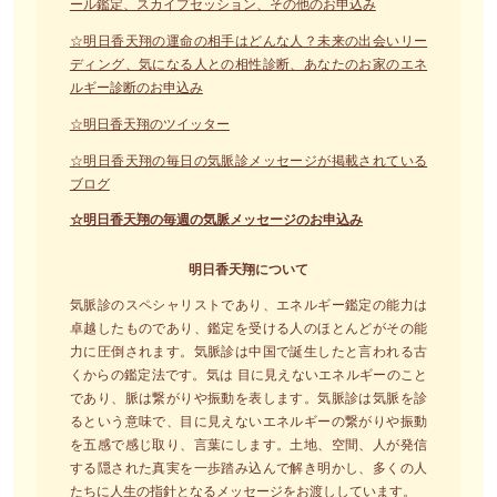
ール鑑定、スカイプセッション、その他のお申込み
☆明日香天翔の運命の相手はどんな人？未来の出会いリー
ディング、気になる人との相性診断、あなたのお家のエネ
ルギー診断のお申込み
☆明日香天翔のツイッター
☆明日香天翔の毎日の気脈診メッセージが掲載されている
ブログ
☆明日香天翔の毎週の気脈メッセージのお申込み
明日香天翔について
気脈診のスペシャリストであり、エネルギー鑑定の能力は
卓越したものであり、鑑定を受ける人のほとんどがその能
力に圧倒されます。気脈診は中国で誕生したと言われる古
くからの鑑定法です。気は 目に見えないエネルギーのこと
であり、脈は繋がりや振動を表します。気脈診は気脈を診
るという意味で、目に見えないエネルギーの繋がりや振動
を五感で感じ取り、言葉にします。土地、空間、人が発信
する隠された真実を一歩踏み込んで解き明かし、多くの人
たちに人生の指針となるメッセージをお渡ししています。