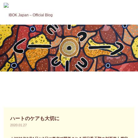
コ
ン
テ
ン
ツ
へ
ス
キ
ッ
プ
ハートのケアも大切に
2020.01.27