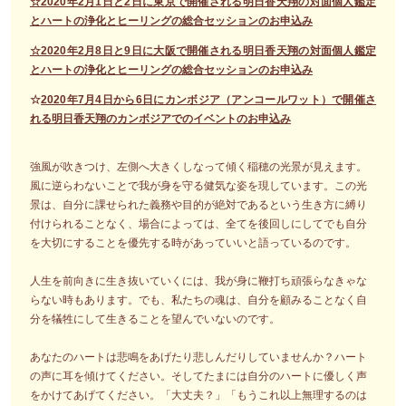
☆2020年2月1日と2日に東京で開催される明日香天翔の対面個人鑑定
とハートの浄化とヒーリングの総合セッションのお申込み
☆2020年2月8日と9日に大阪で開催される明日香天翔の対面個人鑑定
とハートの浄化とヒーリングの総合セッションのお申込み
☆
2020年7月4日から6日にカンボジア（アンコールワット）で開催さ
れる明日香天翔のカンボジアでのイベントのお申込み
強風が吹きつけ、左側へ大きくしなって傾く稲穂の光景が見えます。
風に逆らわないことで我が身を守る健気な姿を現しています。この光
景は、自分に課せられた義務や目的が絶対であるという生き方に縛り
付けられることなく、場合によっては、全てを後回しにしてでも自分
を大切にすることを優先する時があっていいと語っているのです。
人生を前向きに生き抜いていくには、我が身に鞭打ち頑張らなきゃな
らない時もあります。でも、私たちの魂は、自分を顧みることなく自
分を犠牲にして生きることを望んでいないのです。
あなたのハートは悲鳴をあげたり悲しんだりしていませんか？ハート
の声に耳を傾けてください。そしてたまには自分のハートに優しく声
をかけてあげてください。「大丈夫？」「もうこれ以上無理するのは