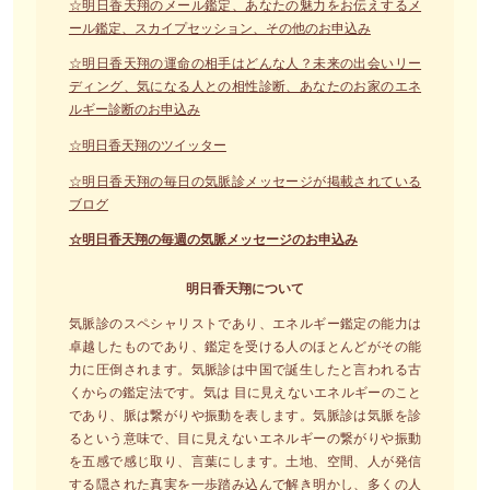
☆明日香天翔のメール鑑定、あなたの魅力をお伝えするメ
ール鑑定、スカイプセッション、その他のお申込み
☆明日香天翔の運命の相手はどんな人？未来の出会いリー
ディング、気になる人との相性診断、あなたのお家のエネ
ルギー診断のお申込み
☆明日香天翔のツイッター
☆明日香天翔の毎日の気脈診メッセージが掲載されている
ブログ
☆明日香天翔の毎週の気脈メッセージのお申込み
明日香天翔について
気脈診のスペシャリストであり、エネルギー鑑定の能力は
卓越したものであり、鑑定を受ける人のほとんどがその能
力に圧倒されます。気脈診は中国で誕生したと言われる古
くからの鑑定法です。気は 目に見えないエネルギーのこと
であり、脈は繋がりや振動を表します。気脈診は気脈を診
るという意味で、目に見えないエネルギーの繋がりや振動
を五感で感じ取り、言葉にします。土地、空間、人が発信
する隠された真実を一歩踏み込んで解き明かし、多くの人