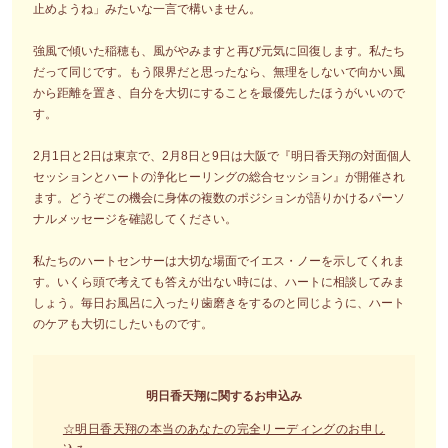
止めようね」みたいな一言で構いません。
強風で傾いた稲穂も、風がやみますと再び元気に回復します。私たち
だって同じです。もう限界だと思ったなら、無理をしないで向かい風
から距離を置き、自分を大切にすることを最優先したほうがいいので
す。
2月1日と2日は東京で、2月8日と9日は大阪で『明日香天翔の対面個人
セッションとハートの浄化ヒーリングの総合セッション』が開催され
ます。どうぞこの機会に身体の複数のポジションが語りかけるパーソ
ナルメッセージを確認してください。
私たちのハートセンサーは大切な場面でイエス・ノーを示してくれま
す。いくら頭で考えても答えが出ない時には、ハートに相談してみま
しょう。毎日お風呂に入ったり歯磨きをするのと同じように、ハート
のケアも大切にしたいものです。
明日香天翔に関するお申込み
☆明日香天翔の本当のあなたの完全リーディングのお申し