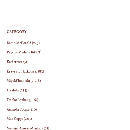
CATEGORY
Daniel McDonald
(243)
Psychic Medium Bill
(11)
Katherine
(23)
Krzysztof Jackowski
(83)
Miyuki Tsunoda
(2,918)
Lizabeth
(255)
Tensho Asuka
(3,028)
Amanda Coppa
(210)
Max Coppa
(403)
Medium Anne in Montana
(21)