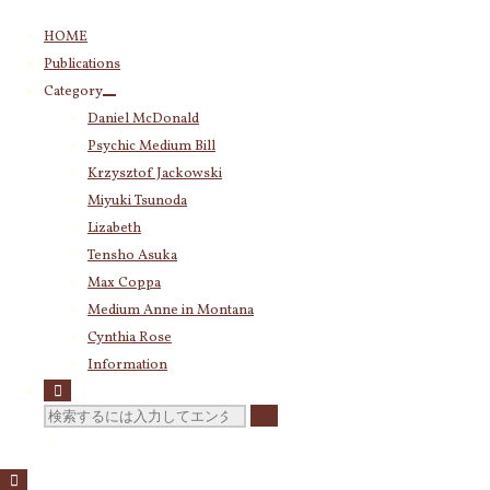
コ
HOME
ン
Publications
テ
Category
ン
Daniel McDonald
ツ
Psychic Medium Bill
へ
ス
Krzysztof Jackowski
キ
Miyuki Tsunoda
ッ
Lizabeth
プ
Tensho Asuka
Max Coppa
Medium Anne in Montana
Cynthia Rose
Information
検
索
対