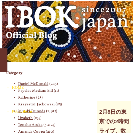
象:
Category
Daniel McDonald
(243)
HOME
Psychic Medium Bill
(11)
Katherine
(23)
Krzysztof Jackowski
(83)
Miyuki Tsunoda
(2,917)
2月8日の東
Publications
Lizabeth
(255)
京での2時間
Tensho Asuka
(3,027)
ライブ、数
Amanda Coppa
(210)