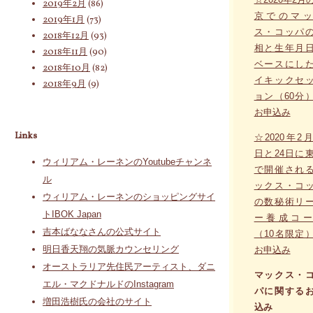
2019年2月
(86)
京でのマッ
2019年1月
(73)
ス・コッパ
2018年12月
(93)
相と生年月
2018年11月
(90)
ベースにし
2018年10月
(82)
イキックセ
2018年9月
(9)
ョン（60分
お申込み
Links
☆2020年2月
日と24日に
ウィリアム・レーネンのYoutubeチャンネ
で開催され
ル
ックス・コ
ウィリアム・レーネンのショッピングサイ
の数秘術リ
トIBOK Japan
ー養成コー
吉本ばななさんの公式サイト
（10名限定
明日香天翔の気脈カウンセリング
お申込み
オーストラリア先住民アーティスト、ダニ
マックス・
エル・マクドナルドのInstagram
パに関する
増田浩樹氏の会社のサイト
込み