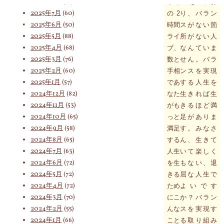
2025年8月
(75)
京で
生きてお
2025年7月
(60)
の2
り、バラン
索
2025年6月
(50)
時間
スがない箇
2025年5月
(88)
ライ
所がない人
2025年4月
(68)
ブ、
なんていま
2025年3月
(76)
数と
せん。バラ
対
2025年2月
(60)
手相
ンスを実現
2025年1月
(57)
であ
する人生を
2024年12月
(82)
なた
生きれば生
象:
2024年11月
(53)
がも
きるほど満
2024年10月
(65)
っと
足がありま
2024年9月
(58)
満足
す。みなさ
2024年8月
(65)
する
ん、生きて
2024年7月
(63)
人生
いて楽しく
2024年6月
(72)
を生
もない、退
2024年5月
(72)
きる
屈な人生で
2024年4月
(72)
ため
よいです
2024年3月
(70)
にこ
か？バラン
2024年2月
(55)
んな
スを実現す
2024年1月
(66)
こと
る取り組み