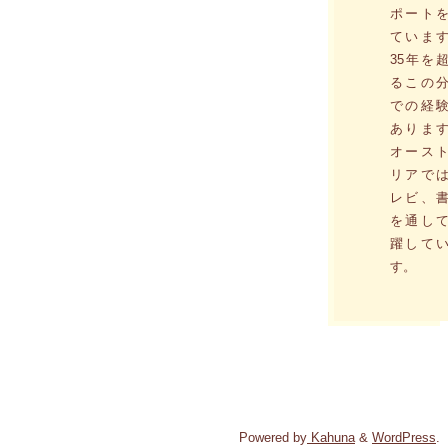
ポート
ていま
35年を
るこの
での経
ありま
オース
リアで
レビ、
を通し
躍して
す。
Powered by
Kahuna
&
WordPress
.