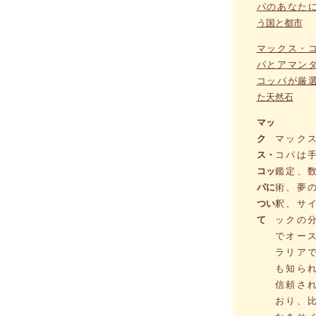
パのあなた
う国と都市
マックス・
パとアマン
コッパが厳
た天然石
マッ
ク
マック
ス・
コパは
コッ
鑑定、
パに
術、夢
つい
釈、サ
て
ックの
でオー
ラリア
も知ら
信頼さ
おり、