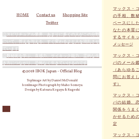
マックス・
HOME
Contact us
Shopping Site
の手相、数
Twitter
ベースにし
なたの本質
スピリチュアル業界、あまりに多くの人がこの分野
するサイキ
にいて、答えを与える、すぐ変わるよと人を混乱させ
メッセージ
ています
マックス・
数秘術を学ぶ、直感力、サイキック能力、霊的な生
パのメール
き方につながり、恐怖なく生きていけるのです
（あらゆる
©2018 IBOK Japan - Official Blog
問にお答え
TopImage Art by Daniel McDonald
す）
IconImage Photograph by Maho Someya
Design by Katsura Kogayu & Rugeshi
マックス・
パの結婚、
関係をうま
かせるため
定
マックス・