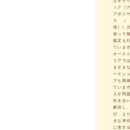
なきサ
ック（
アボイ
ス（
視））
使って
鑑定も
ていま
オース
リアで
まざま
ークシ
プも開
ていま
人が問
向き合
解決し
び、よ
きな潜
に達す