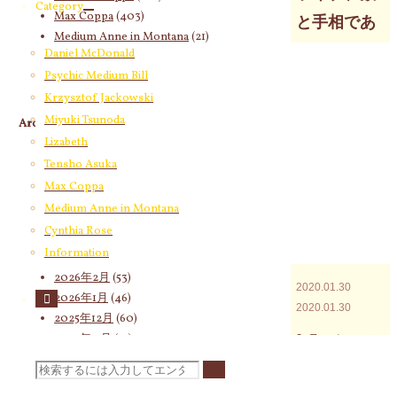
Category
Max Coppa
(403)
と手相であ
Medium Anne in Montana
(21)
なたがもっ
Daniel McDonald
Cynthia Rose
(4)
Psychic Medium Bill
と満足する
Krzysztof Jackowski
人生を生き
Miyuki Tsunoda
Archives
るためにこ
Lizabeth
2026年8月
(12)
んなことも
Tensho Asuka
2026年7月
(58)
Max Coppa
わかるとい
2026年6月
(60)
Medium Anne in Montana
2026年5月
(67)
うことをお
Cynthia Rose
2026年4月
(76)
見せします
Information
2026年3月
(66)
2026年2月
(53)
2020.01.30
2026年1月
(46)
2020.01.30
2025年12月
(60)
2025年11月
(55)
2月
。すべての
2025年10月
(66)
8日
人、バラン
検
2025年9月
(62)
の東
スのために