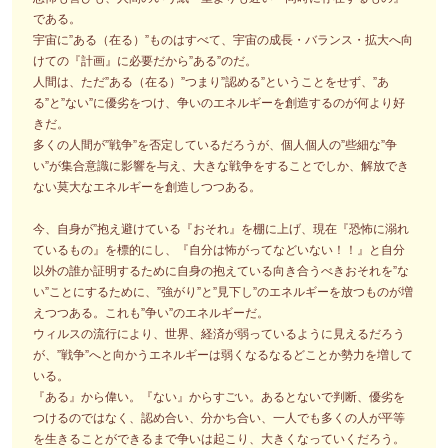
である。
宇宙に”ある（在る）”ものはすべて、宇宙の成長・バランス・拡大へ向
けての『計画』に必要だから”ある”のだ。
人間は、ただ”ある（在る）”つまり”認める”ということをせず、”あ
る”と”ない”に優劣をつけ、争いのエネルギーを創造するのが何より好
きだ。
多くの人間が”戦争”を否定しているだろうが、個人個人の”些細な”争
い”が集合意識に影響を与え、大きな戦争をすることでしか、解放でき
ない莫大なエネルギーを創造しつつある。
今、自身が”抱え避けている『おそれ』を棚に上げ、現在『恐怖に溺れ
ているもの』を標的にし、『自分は怖がってなどいない！！』と自分
以外の誰か証明するために自身の抱えている向き合うべきおそれを”な
い”ことにするために、”強がり”と”見下し”のエネルギーを放つものが増
えつつある。これも”争い”のエネルギーだ。
ウィルスの流行により、世界、経済が弱っているように見えるだろう
が、”戦争”へと向かうエネルギーは弱くなるなるどことか勢力を増して
いる。
『ある』から偉い。『ない』からすごい。あるとないで判断、優劣を
つけるのではなく、認め合い、分かち合い、一人でも多くの人が平等
を生きることができるまで争いは起こり、大きくなっていくだろう。