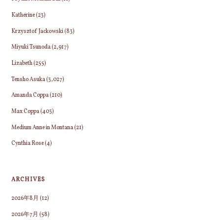
Katherine
(23)
Krzysztof Jackowski
(83)
Miyuki Tsunoda
(2,917)
Lizabeth
(255)
Tensho Asuka
(3,027)
Amanda Coppa
(210)
Max Coppa
(403)
Medium Anne in Montana
(21)
Cynthia Rose
(4)
ARCHIVES
2026年8月
(12)
2026年7月
(58)