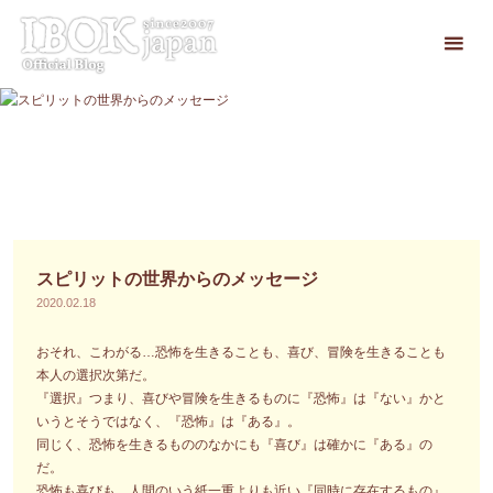
コ
ン
テ
ン
ツ
へ
ス
キ
ッ
プ
スピリットの世界からのメッセージ
2020.02.18
おそれ、こわがる…恐怖を生きることも、喜び、冒険を生きることも
本人の選択次第だ。
『選択』つまり、喜びや冒険を生きるものに『恐怖』は『ない』かと
いうとそうではなく、『恐怖』は『ある』。
同じく、恐怖を生きるもののなかにも『喜び』は確かに『ある』の
だ。
恐怖も喜びも、人間のいう紙一重よりも近い『同時に存在するもの』