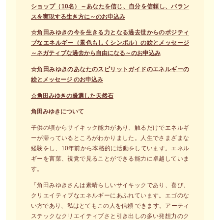
ショップ（10名）～あなたを信じ、自分を信頼し、バラン
スを実現する生き方に～のお申込み
☆角田みゆきの今を生きる力となる過去世からのポジティ
ブなエネルギー（景色もしくシンボル）の絵とメッセージ
～ネガティブな過去から自由になる～のお申込み
☆角田みゆきのあなたのスピリットガイドのエネルギーの
絵とメッセージ のお申込み
☆角田みゆきの厳選した天然石
角田みゆきについて
子供の頃からサイキック能力があり、触るだけでエネルギ
ーが滞っているところがわかりました。人生でさまざまな
経験をし、10年前から本格的に活動をしています。エネル
ギーを言葉、視覚で見ることができる能力に卓越していま
す。
「角田みゆきさんは素晴らしいサイキックであり、喜び、
クリエイティブなエネルギーにあふれています。エゴのな
い方であり、私はとてもこの人を信頼 できます。アーティ
ステックなクリエイティブさと引き出しの多い発想力のク