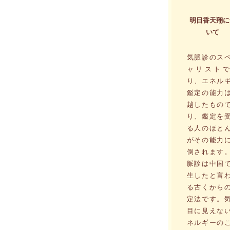
明日香天翔に
いて
気脈診のス
ャリストで
り、エネル
鑑定の能力
越したもの
り、鑑定を
る人のほと
がその能力
倒されます
脈診は中国
生したと言
る古くから
定法です。
目に見えな
ネルギーの