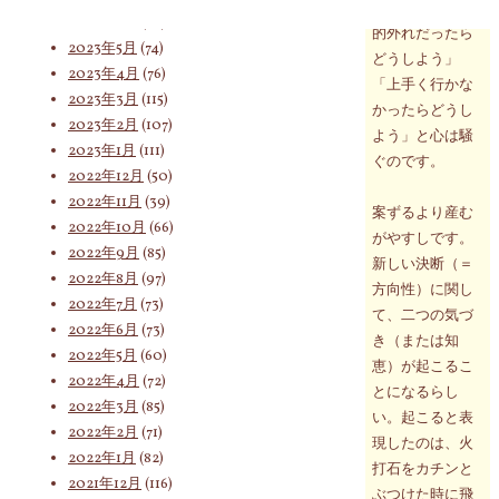
し自分の決断が
2023年6月
(62)
的外れだったら
2023年5月
(74)
どうしよう」
索
2023年4月
(76)
「上手く行かな
2023年3月
(115)
かったらどうし
2023年2月
(107)
よう」と心は騒
2023年1月
(111)
対
ぐのです。
2022年12月
(50)
2022年11月
(39)
案ずるより産む
2022年10月
(66)
がやすしです。
象:
2022年9月
(85)
新しい決断（＝
2022年8月
(97)
方向性）に関し
2022年7月
(73)
て、二つの気づ
2022年6月
(73)
き（または知
2022年5月
(60)
恵）が起こるこ
2022年4月
(72)
とになるらし
2022年3月
(85)
い。起こると表
2022年2月
(71)
現したのは、火
2022年1月
(82)
打石をカチンと
2021年12月
(116)
ぶつけた時に飛