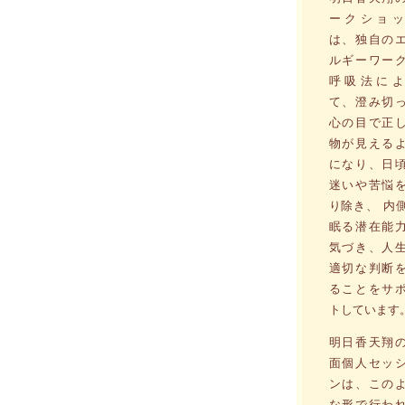
ークショッ
は、独自の
ルギーワー
呼吸法によ
て、澄み切
心の目で正
物が見える
になり、日
迷いや苦悩
り除き、 内
眠る潜在能
気づき、人
適切な判断
ることをサ
トしています
明日香天翔
面個人セッ
ンは、この
な形で行わ