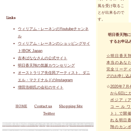
風を受け取るこ
とが出来るので
Links
す。
ウィリアム・レーネンのYoutubeチャンネ
明日香天翔に
ル
するお申込
ウィリアム・レーネンのショッピングサイ
トIBOK Japan
☆明日香天
吉本ばななさんの公式サイト
本当のあな
明日香天翔の気脈カウンセリング
完全リーデ
オーストラリア先住民アーティスト、ダニ
グのお申し込
エル・マクドナルドのInstagram
☆
2020年7月
増田浩樹氏の会社のサイト
から6日に
ボジア（
HOME
Contact us
Shopping Site
コールワ
ト）で開
Twitter
れる明日
明日香天翔の誰にでもできる自己浄化とエネルギーリ
翔のカン