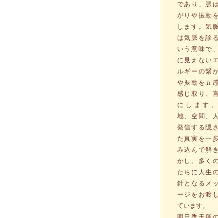
であり、脈
がりや振動
します。気
は気脈を診
いう意味で
に見えない
ルギーの繋
や振動を五
感じ取り、
にします。
地、空間、
発信する隠
た真実を一
み込んで解
かし、多く
たちに人生
針となるメ
ージをお渡
ています。
明日香天翔