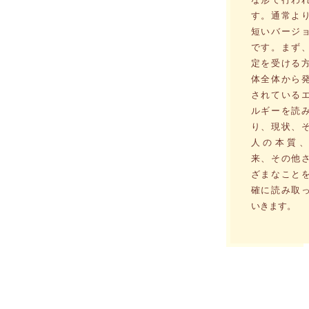
す。通常よ
短いバージ
です。まず
定を受ける
体全体から
されている
ルギーを読
り、現状、
人の本質、
来、その他
ざまなこと
確に読み取
いきます。