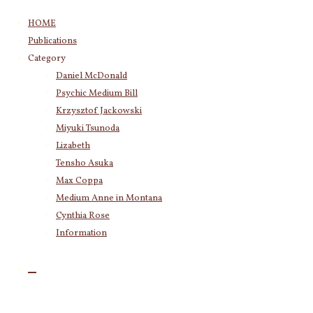
コ
HOME
ン
Publications
テ
Category
ン
Daniel McDonald
ツ
Category
Psychic Medium Bill
へ
Daniel McDonald
(243)
ス
Krzysztof Jackowski
Psychic Medium Bill
(11)
キ
Miyuki Tsunoda
Katherine
(23)
ッ
Lizabeth
Krzysztof Jackowski
(83)
プ
Tensho Asuka
Miyuki Tsunoda
(2,918)
レッツ トラ
Max Coppa
Lizabeth
(255)
イ！！ や
Medium Anne in Montana
Tensho Asuka
(3,027)
るだけやっ
Cynthia Rose
Amanda Coppa
(210)
Max Coppa
(403)
Information
てみましょ
Medium Anne in Montana
(21)
うよ。何を
Cynthia Rose
(4)
始めるにし
ても出だし