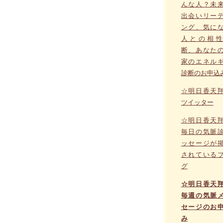
んな人？未
出会いリー
ング、気に
人との相性
断、あなた
家のエネル
診断のお申込
☆明日香天
ツイッター
☆明日香天
毎日の気脈
ッセージが
されている
グ
☆明日香天
毎週の気脈
セージのお
み