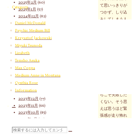
2025年2月
(60)
て思いっきりが
Category
2025年1月
(57)
つかず、しり込
2024年12月
(82)
みしてしまう人
2024年11月
(53)
Daniel McDonald
の姿を感じま
2024年10月
(65)
Psychic Medium Bill
す。今朝の気脈
2024年9月
(58)
Krzysztof Jackowski
メッセージは
2024年8月
(65)
Miyuki Tsunoda
「二つの気づき
2024年7月
(63)
Lizabeth
（または知恵）
2024年6月
(72)
が必要だ」と語
Tensho Asuka
2024年5月
(72)
りかけていま
Max Coppa
2024年4月
(72)
す。
Medium Anne in Montana
2024年3月
(70)
Cynthia Rose
2024年2月
(55)
大切な決断だか
Information
2024年1月
(66)
らこそ失敗した
2023年12月
(77)
くない。そう思
2023年11月
(66)
えば思うほど緊
2023年10月
(85)
張感が走り怖れ
2023年9月
(59)
や恐怖が生まれ
2023年8月
(91)
だします。「も
検
2023年7月
(89)