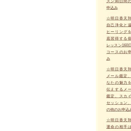
スン90日間
申込み
☆明日香天
自己浄化と
ヒーリング
底習得する
レッスン160
コースのお
み
☆明日香天
メール鑑定
なたの魅力
伝えするメ
鑑定、スカ
セッション
の他のお申込
☆明日香天
運命の相手