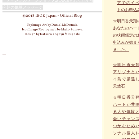
ーディングのワークショップ1に参加された方から
アでのイ
今朝の気脈メッセージ
トのお申込
©2018 IBOK Japan - Official Blog
☆明日香天翔
TopImage Art by Daniel McDonald
あなたのハー
IconImage Photograph by Maho Someya
Design by Katsura Kogayu & Rugeshi
の状態鑑定の
申込みが始ま
ました。
☆明日香天
アリゾナと
イ島で厳選
天然石
☆明日香天
ハートが共
る人や体験
会いチャン
つかむため
ソナル個人